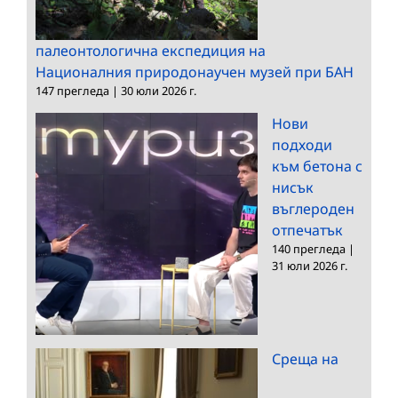
палеонтологична експедиция на
Националния природонаучен музей при БАН
147 прегледа
|
30 юли 2026 г.
Нови
подходи
към бетона с
нисък
въглероден
отпечатък
140 прегледа
|
31 юли 2026 г.
Среща на