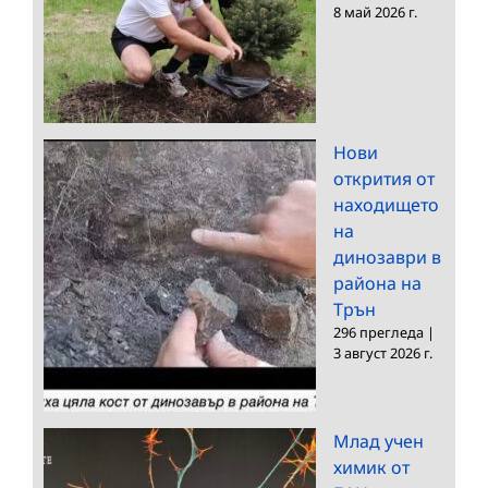
8 май 2026 г.
Нови
открития от
находището
на
динозаври в
района на
Трън
296 прегледа
|
3 август 2026 г.
Млад учен
химик от