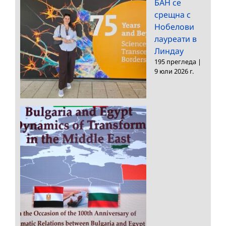
БАН се
срещна с
Нобелови
лауреати в
Линдау
195 прегледа
|
9 юли 2026 г.