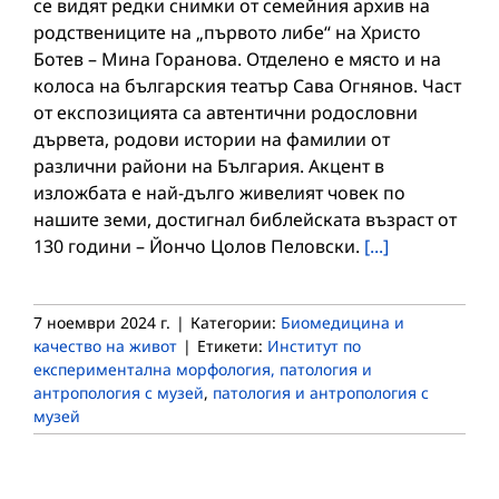
се видят редки снимки от семейния архив на
родствениците на „първото либе“ на Христо
Ботев – Мина Горанова. Отделено е място и на
колоса на българския театър Сава Огнянов. Част
от експозицията са автентични родословни
дървета, родови истории на фамилии от
различни райони на България. Акцент в
изложбата е най-дълго живелият човек по
нашите земи, достигнал библейската възраст от
130 години – Йончо Цолов Пеловски.
[...]
7 ноември 2024 г.
|
Категории:
Биомедицина и
качество на живот
|
Етикети:
Институт по
експериментална морфология, патология и
антропология с музей
,
патология и антропология с
музей