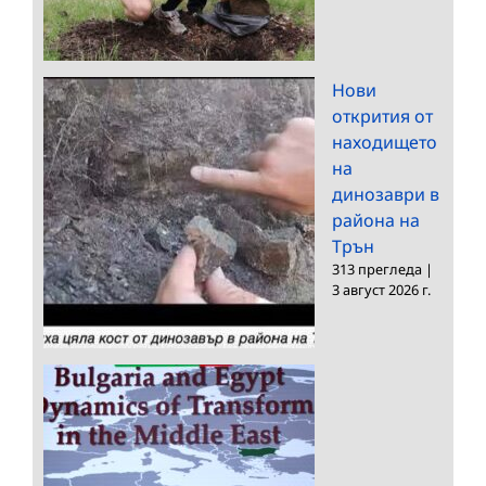
Нови
открития от
находището
на
динозаври в
района на
Трън
313 прегледа
|
3 август 2026 г.