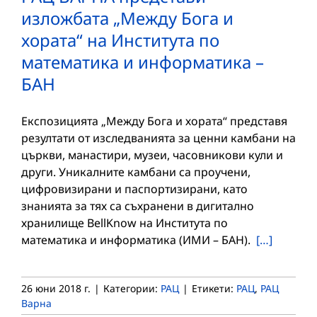
изложбата „Между Бога и
хората“ на Института по
математика и информатика –
БАН
Експозицията „Между Бога и хората“ представя
резултати от изследванията за ценни камбани на
църкви, манастири, музеи, часовникови кули и
други. Уникалните камбани са проучени,
цифровизирани и паспортизирани, като
знанията за тях са съхранени в дигитално
хранилище BellKnow на Института по
математика и информатика (ИМИ – БАН).
[…]
26 юни 2018 г.
|
Категории:
РАЦ
|
Етикети:
РАЦ
,
РАЦ
Варна