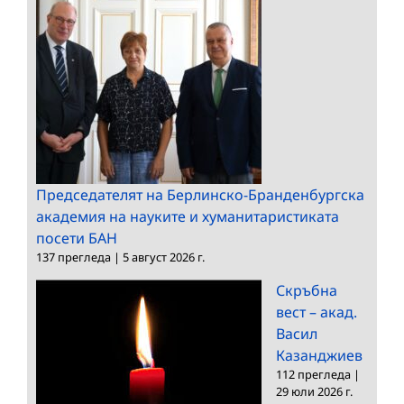
Председателят на Берлинско-Бранденбургска
академия на науките и хуманитаристиката
посети БАН
137 прегледа
|
5 август 2026 г.
Скръбна
вест – акад.
Васил
Казанджиев
112 прегледа
|
29 юли 2026 г.