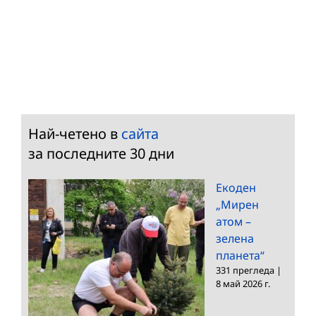
Най-четено в
сайта
за последните 30 дни
Екоден
„Мирен
атом –
зелена
планета“
331 прегледа
|
8 май 2026 г.