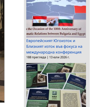
Европейският Югоизток и
Близкият изток във фокуса на
международна конференция
188 прегледа
|
13 юли 2026 г.