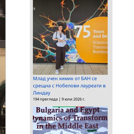
Млад учен химик от БАН се
срещна с Нобелови лауреати в
Линдау
194 прегледа
|
9 юли 2026 г.