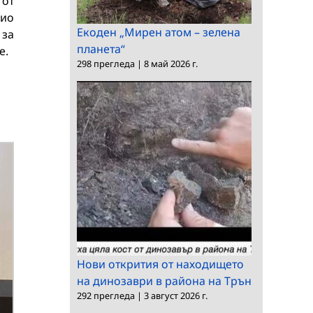
 от
дио
Екоден „Мирен атом – зелена
за
планета“
е.
298 прегледа
|
8 май 2026 г.
Нови открития от находището
на динозаври в района на Трън
292 прегледа
|
3 август 2026 г.