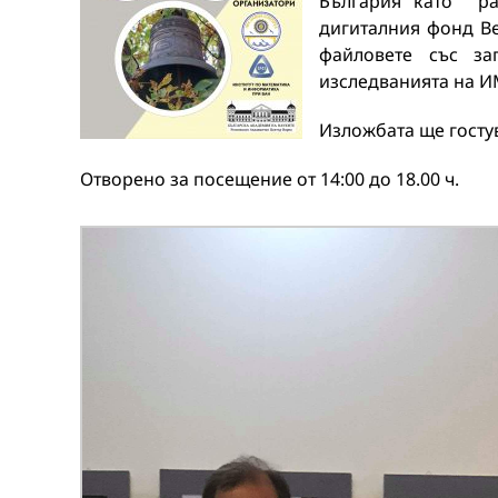
България като ра
дигиталния фонд Be
файловете със з
изследванията на И
Изложбата ще гостув
Отворено за посещение от 14:00 до 18.00 ч.