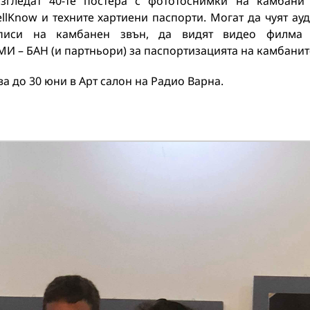
згледат 40-те постера с фототоснимки на камбани
llKnow и техните хартиени паспорти. Могат да чуят ау
аписи на камбанен звън, да видят видео филма 
МИ – БАН (и партньори) за паспортизацията на камбанит
а до 30 юни в Арт салон на Радио Варна.