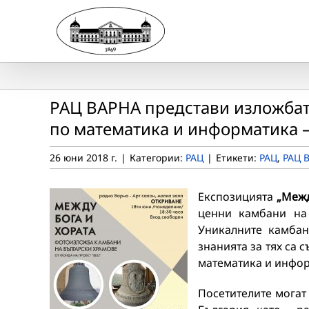
Skip
to
content
РАЦ ВАРНА представи изложбата
по математика и информатика 
26 юни 2018 г.
|
Категории:
РАЦ
|
Етикети:
РАЦ
,
РАЦ 
Експозицията
„Межд
ценни камбани на 
Уникалните камбан
знанията за тях са 
математика и инфор
Посетителите могат 