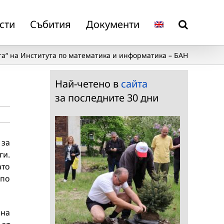
сти
Събития
Документи
а“ на Института по математика и информатика – БАН
Най-четено в
сайта
за последните 30 дни
 за
ги.
ато
 по
 на