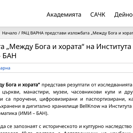
Академията
САЧК
Дейно
Начало
РАЦ ВАРНА представи изложбата „Между Бога и хорат
 „Между Бога и хората“ на Института
– БАН
Варна
у Бога и хората“
представя резултати от изследванията
църкви, манастири, музеи, часовникови кули и дру
и са проучени, цифровизирани и паспортизирани, к
съхранени в дигитално хранилище BellKnow на Института
матика (ИМИ – БАН).
да се запознаят с историческото и културно наследство