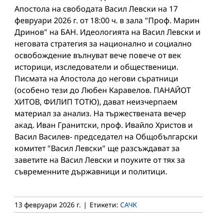
Апостола на свободата Васил Левски на 17
февруари 2026 г. от 18:00 ч. в зала "Проф. Марин
Дринов" на БАН. Идеологията на Васил Левски и
неговата стратегия за национално и социално
освобождение вълнуват вече повече от век
историци, изследователи и общественици.
Писмата на Апостола до негови съратници
(особено тези до Любен Каравелов. ПАНАЙОТ
ХИТОВ, ФИЛИП ТОТЮ), дават неизчерпаем
материал за анализ. На тържествената вечер
акад. Иван Гранитски, проф. Ивайло Христов и
Васил Василев- председател на Общобългарски
комитет "Васил Левски" ще разсъждават за
заветите на Васил Левски и поуките от тях за
съвременните държавници и политици.
13 февруари 2026 г.
|
Етикети:
САЧК