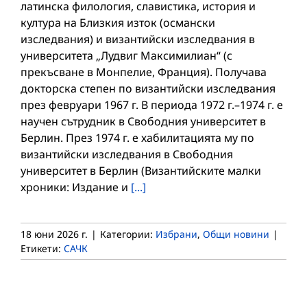
латинска филология, славистика, история и
култура на Близкия изток (османски
изследвания) и византийски изследвания в
университета „Лудвиг Максимилиан“ (с
прекъсване в Монпелие, Франция). Получава
докторска степен по византийски изследвания
през февруари 1967 г. В периода 1972 г.–1974 г. е
научен сътрудник в Свободния университет в
Берлин. През 1974 г. е хабилитацията му по
византийски изследвания в Свободния
университет в Берлин (Византийските малки
хроники: Издание и
[...]
18 юни 2026 г.
|
Категории:
Избрани
,
Общи новини
|
Етикети:
САЧК