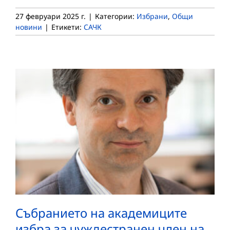
27 февруари 2025 г.
|
Категории:
Избрани
,
Общи
новини
|
Етикети:
САЧК
Събранието на академиците
избра за чуждестранен член на