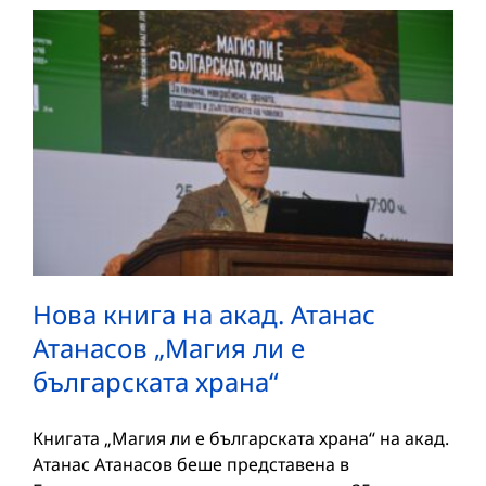
Нова книга на акад. Атанас
Атанасов „Магия ли е
българската храна“
Книгата „Магия ли е българската храна“ на акад.
Атанас Атанасов беше представена в