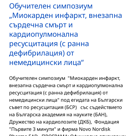
Обучителен симпозиум
„Миокарден инфаркт, внезапна
сърдечна смърт и
кардиопулмонална
ресусцитация (с ранна
дефибрилация) от
немедицински лица“
Обучителен симпозиум "Миокарден инфаркт,
внезапна сърдечна смърт и кардиопулмонална
ресусцитация (с ранна дефибрилация) от
немедицински лица" под егидата на Български
съвет по ресусцитация (БСР) със съдействието
на Българска академия на науките (БАН),
Дружество на кардиолозите (ДКБ), Фондация
"Първите 3 минути" и фирма Novo Nordisk