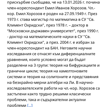
прискърбие съобщава, че на 13.01.2026 г. почина
член-кореспондент Емил Иванов Хорозов. Чл.-
кор. Емил Хорозов е роден на 27.09.1949 г. През
1973 г. става магистър по математика в СУ "Св.
Климент Охридски", през 1978 г. – доктор в
“Московски държавен университет", през 1990 г.
- доктор на математическите науки в СУ "Св.
Климент Охридски", а през. 2004 г. е избран за
член-кореспондент на БАН. Неговите научни
изследвания се отнасят към диференциалните
уравнения, които условно могат да бъдат
разделени на 3 групи: теория на бифуркациите и
гранични цикли; теория на хамелтоновите
системи и теория на солитоните и представяния
на безкрайно-мерни алгебри на Ли. В научно-
изследователските работи на чл.-кор. Хорозов са
застъпени както трудно решими класически
проблеми, така и съдържателни актуални
проблеми
[...]