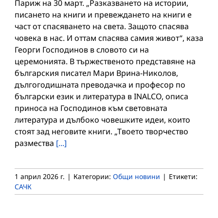
Париж на 30 март. „Разказването на истории,
писането на книги и превеждането на книги е
част от спасяването на света. Защото спасява
човека в нас. И оттам спасява самия живот“, каза
Георги Господинов в словото си на
церемонията. В тържественото представяне на
българския писател Мари Врина-Николов,
дългогодишната преводачка и професор по
български език и литература в INALCO, описа
приноса на Господинов към световната
литература и дълбоко човешките идеи, които
стоят зад неговите книги. „Твоето творчество
размества
[...]
1 април 2026 г.
|
Категории:
Общи новини
|
Етикети:
САЧК