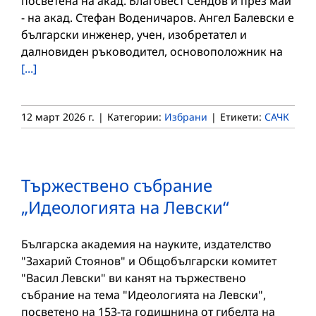
посветена на акад. Благовест Сендов и през май
- на акад. Стефан Воденичаров. Ангел Балевски е
български инженер, учен, изобретател и
далновиден ръководител, основоположник на
[...]
12 март 2026 г.
|
Категории:
Избрани
|
Етикети:
САЧК
Тържествено събрание
„Идеологията на Левски“
Българска академия на науките, издателство
"Захарий Стоянов" и Общобългарски комитет
"Васил Левски" ви канят на тържествено
събрание на тема "Идеологията на Левски",
посветено на 153-та годишнина от гибелта на