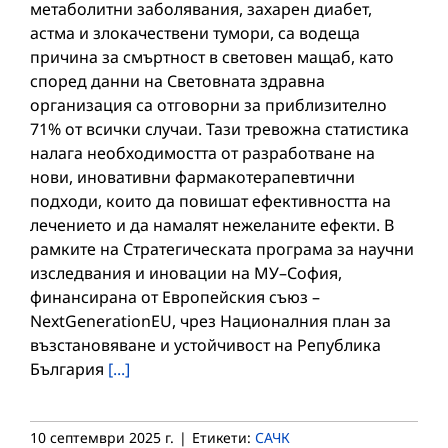
метаболитни заболявания, захарен диабет,
астма и злокачествени тумори, са водеща
причина за смъртност в световен мащаб, като
според данни на Световната здравна
организация са отговорни за приблизително
71% от всички случаи. Тази тревожна статистика
налага необходимостта от разработване на
нови, иновативни фармакотерапевтични
подходи, които да повишат ефективността на
лечението и да намалят нежеланите ефекти. В
рамките на Стратегическата програма за научни
изследвания и иновации на МУ–София,
финансирана от Европейския съюз –
NextGenerationEU, чрез Националния план за
възстановяване и устойчивост на Република
България
[...]
10 септември 2025 г.
|
Етикети:
САЧК