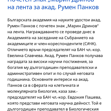
на лента за акад. Румен Панков
Българската академия на науките удостои акад.
Румен Панков с почетен знак „Марин Дринов“
на лента. Награждаването се проведе днес в
Академията на заседание на Събранието на
академиците и член-кореспондентите (САЧК).
Отличието връчи председателят на БАН чл.-кор.
Евелина Славчева. Акад. Румен Панков получава
наградата за високи научни постижения, за
богатия му дългогодишен преподавателски и
административен опит и по случай неговата
годишнина. Основните интереси на акад.
Панков са в сферата на клетъчната и
молекулярната биология, каза зам.-
председателят на БАН чл.-кор. Евдокия Пашева,
която представи неговата научна дейност. Той е
дългогодишен преподавател в Биологическия