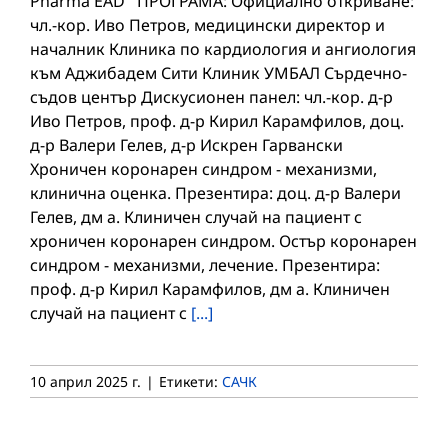
Pharma EAD ПРОГРАМА: Официално откриване:
чл.-кор. Иво Петров, медицински директор и
началник Клиника по кардиология и ангиология
към Аджибадем Сити Клиник УМБАЛ Сърдечно-
съдов център Дискусионен панел: чл.-кор. д-р
Иво Петров, проф. д-р Кирил Карамфилов, доц.
д-р Валери Гелев, д-р Искрен Гарвански
Хроничен коронарен синдром - механизми,
клинична оценка. Презентира: доц. д-р Валери
Гелев, дм а. Клиничен случай на пациент с
хроничен коронарен синдром. Остър коронарен
синдром - механизми, лечение. Презентира:
проф. д-р Кирил Карамфилов, дм а. Клиничен
случай на пациент с
[...]
10 април 2025 г.
|
Етикети:
САЧК