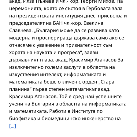
акад. Илза Пъжева и чл.- кор. Георги Михов. На
церемонията, която се състоя в Гербовата зала
на президентската институция днес, присъства и
председателят на БАН чл.-кор. Евелина
Славчева. „България може да се развива като
модерна и просперираща държава само ако се
отнасяме с уважение и признателност към
хората на науката и прогреса“, заяви
държавният глава. акад. Красимир Атанасов За
изключително големи заслуги в областта на
изкуствения интелект, информатиката и
математиката беше отличен с орден „Стара
планина“ първа степен математикът акад.
Красимир Атанасов. Той е сред най-успешните
учени на България в областта на информатиката
и математиката. Работи в Института по
биофизика и биомедицинско инженерство на
[...]