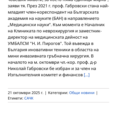
заяви тя. През 2021 г. проф. Габровски стана най-
младият член-кореспондент на Българската
академия на науките (БАН) в направлението
„Медицински науки“. Към момента е Началник
на Клиниката по неврохирургия и заместник-
директор на медицинската дейност на
УМБАЛСМ "Н. И. Пирогов". Той въвежда в
България иновативни техники в областта на
мини инвазивната гръбначна хирургия. В
началото на м. октомври чл.-кор. проф. д-р
Николай Габровски бе избран и за член на
Изпълнителния комитет и финансов
[...]
21 октомври 2025 г.
|
Категории:
Общи новини
|
Етикети:
САЧК