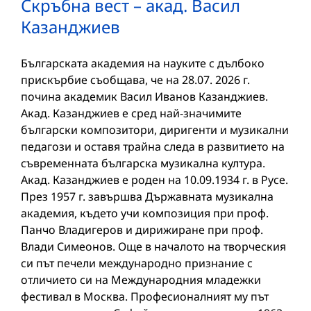
Скръбна вест – акад. Васил
Казанджиев
Българската академия на науките с дълбоко
прискърбие съобщава, че на 28.07. 2026 г.
почина академик Васил Иванов Казанджиев.
Акад. Казанджиев е сред най-значимите
български композитори, диригенти и музикални
педагози и оставя трайна следа в развитието на
съвременната българска музикална култура.
Акад. Казанджиев е роден на 10.09.1934 г. в Русе.
През 1957 г. завършва Държавната музикална
академия, където учи композиция при проф.
Панчо Владигеров и дирижиране при проф.
Влади Симеонов. Още в началото на творческия
си път печели международно признание с
отличието си на Международния младежки
фестивал в Москва. Професионалният му път