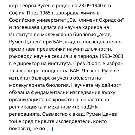
кор. Георги Русев е роден на 23.09.1940 г. в
София. През 1965 г. завършва химия в
Софийския университет „Св. Климент Охридски“
и посвещава цялата си научна кариера на
Института по молекулярна биология „Акад.
Румен Цанев“ при БАН, където последователно
преминава през всички научни длъжности,
ръководи научна секция и в периода 1993–2003
г. е директор на института. През 2004 г. е избран
за член-кореспондент на БАН. Чл.-кор. Русев е
изтъкнат български учен в областта на
молекулярната биология. Научната му дейност
обхваща фундаментални изследвания върху
организацията на хроматина, началата на
репликацията и механизмите на ДНК
репарацията. Съвместно с акад. Румен Цанев
той е сред първите изследователи, които
показват, че по
[...]