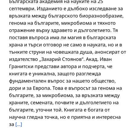
Българската академия на науките на 25
септември. Изданието е дълбоко изследване за
връзката между българското биоразнообразие,
генома на българите, микробиома и тяхното
отражение върху здравето и дълголетието. Тя
поставя въпроса има ли магия в българската
храна и търси отговор не само в науката, но и в
тънките струни на човешката душа, анонсират от
издателство „Захарий Стоянов“. Акад. Иван
Гранитски представи автора и подчерта, че
книгата е уникална, защото разглежда
фундаментален въпрос за нашето общество,
дори и за Европа. Това е въпросът за генома на
българите, за микробиома, за връзката между
храните, семената, почвите и дълголетието на
българите, уточни той. Книгата е богата от
научна гледна точка, но е приятна и интересна
за
[...]