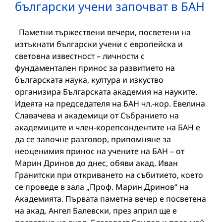
български учени започват в БАН
Паметни тържествени вечери, посветени на
изтъкнати български учени с европейска и
световна известност – личности с
фундаментален принос за развитието на
българската наука, култура и изкуство
организира Българската академия на науките.
Идеята на председателя на БАН чл.-кор. Евелина
Славачева и академици от Събранието на
академиците и член-корепсондентите на БАН е
да се започне разговор, припомняне за
неоценимия принос на учените на БАН – от
Марин Дринов до днес, обяви акад. Иван
Гранитски при откриването на събитието, което
се проведе в зала „Проф. Марин Дринов“ на
Академията. Първата паметна вечер е посветена
на акад. Ангел Балевски, през април ще е