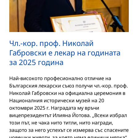
Чл.-кор. проф. Николай
Габровски е лекар на годината
за 2025 година
Най-високото професионално отличие на
Българския лекарски съюз получи чл.-кор. проф.
Николай Габровски на официална церемония в
Националния исторически музей на 20
октомври 2025 г. Наградата му връчи
вицепрезидентът Илияна Йотова. „Всеки избрал
този път, не чака нито титли, нито награди,
защото за него успехът се измерва със спасените
човешки животи, за което няма единици мярка“,