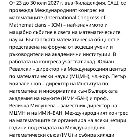
От 23 до 30 юли 2027 г. във Филаделфия, САЩ, се
провежда Международният конгрес на
математиците (International Congress of
Mathematicians – ICM) – най-значимото и
мащабно събитие в света на математическите
науки. Българската математическа общност е
представена на форума от водещи учени и
ръководители на академични институции. В
работата на конгреса участват акад. Юлиан
Ревалски – директор на Международния център
по математически науки (МЦМН), чл.-кор. Петър
Бойваленков – директор на Института по
математика и информатика към Българската
академия на науките (ИМИ–БАН) и проф.
Величка Милушева – заместник-директор на
МЦМН и на ИМИ–БАН. Международният конгрес
на математиците се организира на всеки четири
години под егидата на Международния
математически съюз (IMU) и събира хиляди