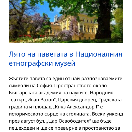
Лято на паветата в Националния
етнографски музей
Жълтите павета са един от най-разпознаваемите
символи на София. Пространството около
Българската академия на науките, Народния
театър „Иван Вазов“, Царския дворец, Градската
градина и площад „Княз Александър I“ е
историческото сърце на столицата. Всеки уикенд
през август бул. „Цар Освободител“ ще бъде
пешеходен и ще се превърне в пространство за