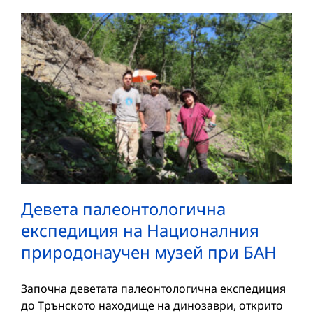
Девета палеонтологична
експедиция на Националния
природонаучен музей при БАН
Започна деветата палеонтологична експедиция
до Трънското находище на динозаври, открито