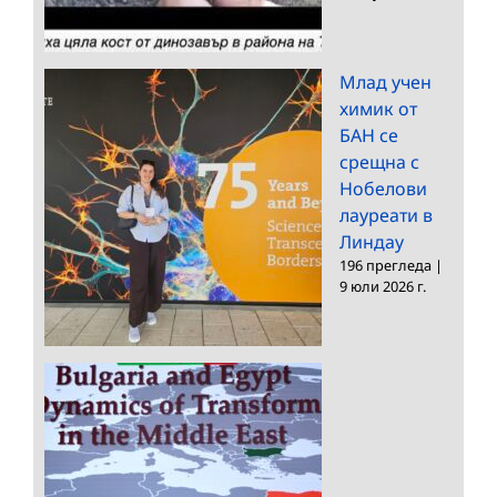
Млад учен
химик от
БАН се
срещна с
Нобелови
лауреати в
Линдау
196 прегледа
|
9 юли 2026 г.