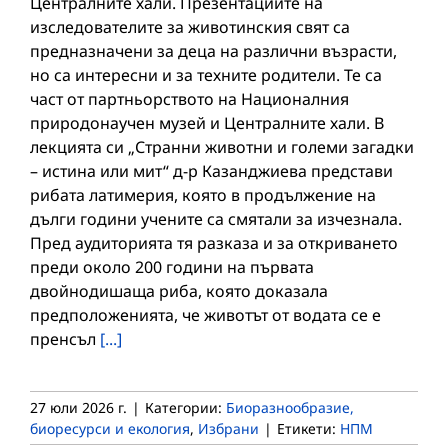
Централните хали. Презентациите на
изследователите за животинския свят са
предназначени за деца на различни възрасти,
но са интересни и за техните родители. Те са
част от партньорството на Националния
природонаучен музей и Централните хали. В
лекцията си „Странни животни и големи загадки
– истина или мит“ д-р Казанджиева представи
рибата латимерия, която в продължение на
дълги години учените са смятали за изчезнала.
Пред аудиторията тя разказа и за откриването
преди около 200 години на първата
двойнодишаща риба, която доказала
предположенията, че животът от водата се е
пренсъл
[...]
27 юли 2026 г.
|
Категории:
Биоразнообразие,
биоресурси и екология
,
Избрани
|
Етикети:
НПМ