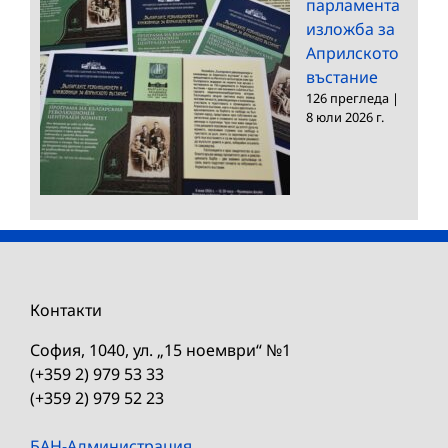
парламента
изложба за
Априлското
въстание
126 прегледа
|
8 юли 2026 г.
Контакти
София, 1040, ул. „15 ноември“ №1
(+359 2) 979 53 33
(+359 2) 979 52 23
БАН-Администрация