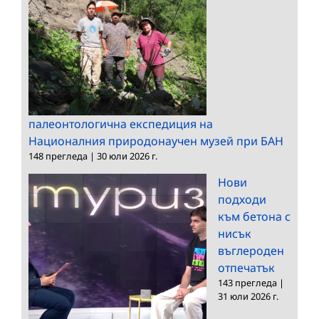
палеонтологична експедиция на
Националния природонаучен музей при БАН
148 прегледа
|
30 юли 2026 г.
Нови
подходи
към бетона с
нисък
въглероден
отпечатък
143 прегледа
|
31 юли 2026 г.