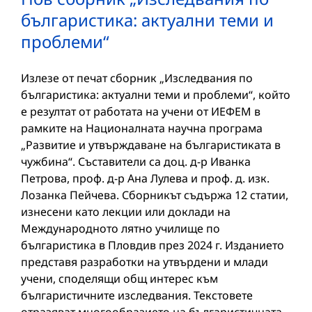
българистика: актуални теми и
проблеми“
Излезе от печат сборник „Изследвания по
българистика: актуални теми и проблеми“, който
е резултат от работата на учени от ИЕФЕМ в
рамките на Националната научна програма
„Развитие и утвърждаване на българистиката в
чужбина“. Съставители са доц. д-р Иванка
Петрова, проф. д-р Ана Лулева и проф. д. изк.
Лозанка Пейчева. Сборникът съдържа 12 статии,
изнесени като лекции или доклади на
Международното лятно училище по
българистика в Пловдив през 2024 г. Изданието
представя разработки на утвърдени и млади
учени, споделящи общ интерес към
българистичните изследвания. Текстовете
отразяват многообразието на българистичната