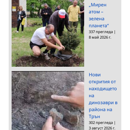
„Мирен
атом –
зелена
планета“
337 прегледа
|
8 май 2026 г.
Нови
открития от
находището
на
динозаври в
района на
Трън
302 прегледа
|
3 август 2026 г.