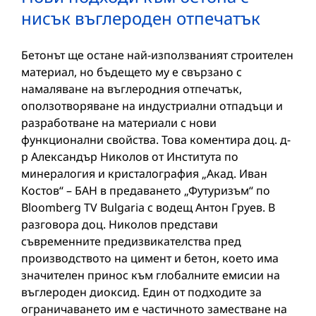
нисък въглероден отпечатък
Бетонът ще остане най-използваният строителен
материал, но бъдещето му е свързано с
намаляване на въглеродния отпечатък,
оползотворяване на индустриални отпадъци и
разработване на материали с нови
функционални свойства. Това коментира доц. д-
р Александър Николов от Института по
минералогия и кристалография „Акад. Иван
Костов“ – БАН в предаването „Футуризъм“ по
Bloomberg TV Bulgaria с водещ Антон Груев. В
разговора доц. Николов представи
съвременните предизвикателства пред
производството на цимент и бетон, което има
значителен принос към глобалните емисии на
въглероден диоксид. Един от подходите за
ограничаването им е частичното заместване на