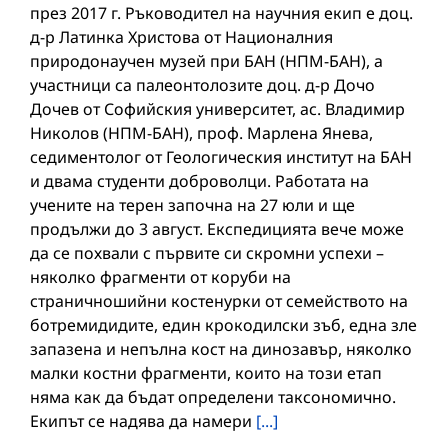
през 2017 г. Ръководител на научния екип е доц.
д-р Латинка Христова от Националния
природонаучен музей при БАН (НПМ-БАН), а
участници са палеонтолозите доц. д-р Дочо
Дочев от Софийския университет, ас. Владимир
Николов (НПМ-БАН), проф. Марлена Янева,
седиментолог от Геологическия институт на БАН
и двама студенти доброволци. Работата на
учените на терен започна на 27 юли и ще
продължи до 3 август. Експедицията вече може
да се похвали с първите си скромни успехи –
няколко фрагменти от коруби на
страничношийни костенурки от семейството на
ботремидидите, един крокодилски зъб, една зле
запазена и непълна кост на динозавър, няколко
малки костни фрагменти, които на този етап
няма как да бъдат определени таксономично.
Екипът се надява да намери
[...]