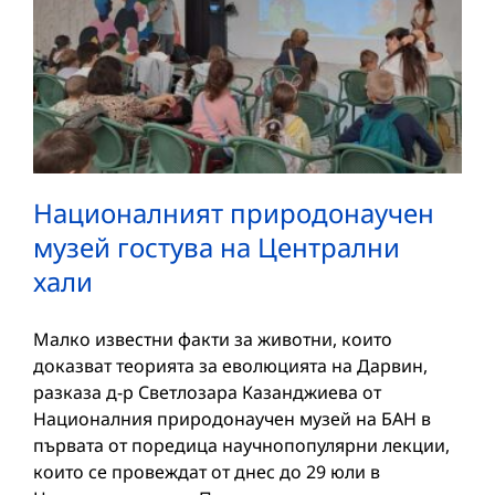
Националният природонаучен
музей гостува на Централни
хали
Малко известни факти за животни, които
доказват теорията за еволюцията на Дарвин,
разказа д-р Светлозара Казанджиева от
Националния природонаучен музей на БАН в
първата от поредица научнопопулярни лекции,
които се провеждат от днес до 29 юли в