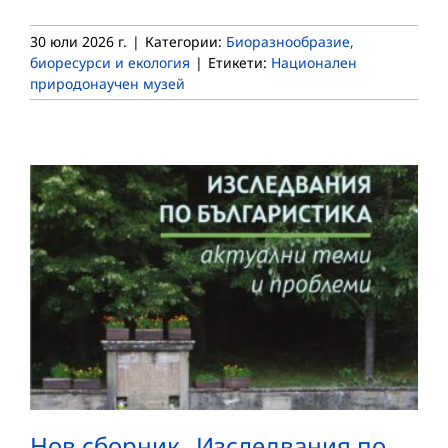
30 юли 2026 г.
|
Категории:
Биоразнообразие,
биоресурси и екология
|
Етикети:
Национален
природонаучен музей
Нов сборник „Изследвания по