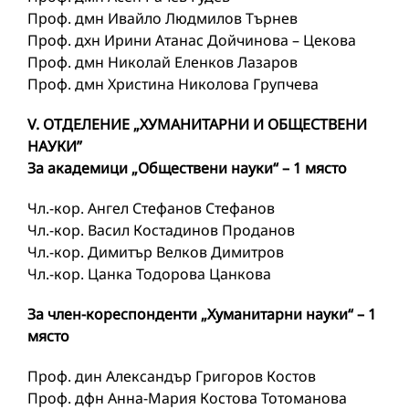
Проф. дмн Ивайло Людмилов Търнев
Проф. дхн Ирини Атанас Дойчинова – Цекова
Проф. дмн Николай Еленков Лазаров
Проф. дмн Христина Николова Групчева
V. ОТДЕЛЕНИЕ „ХУМАНИТАРНИ И ОБЩЕСТВЕНИ
НАУКИ”
За академици „Обществени науки“ – 1 място
Чл.-кор. Ангел Стефанов Стефанов
Чл.-кор. Васил Костадинов Проданов
Чл.-кор. Димитър Велков Димитров
Чл.-кор. Цанка Тодорова Цанкова
За член-кореспонденти „Хуманитарни науки“ – 1
място
Проф. дин Александър Григоров Костов
Проф. дфн Анна-Мария Костова Тотоманова