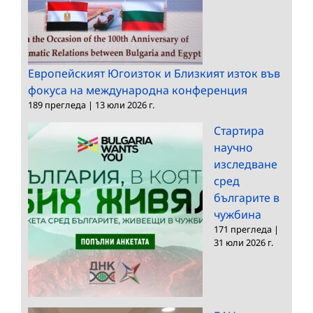
Европейският Югоизток и Близкият изток във
фокуса на международна конференция
189 прегледа
|
13 юли 2026 г.
Стартира
научно
изследване
сред
българите в
чужбина
171 прегледа
|
31 юли 2026 г.