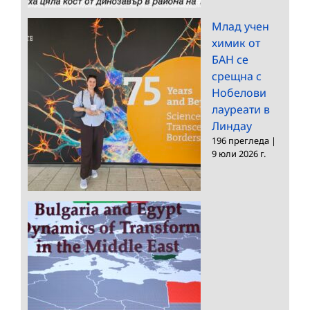
Млад учен
химик от
БАН се
срещна с
Нобелови
лауреати в
Линдау
196 прегледа
|
9 юли 2026 г.