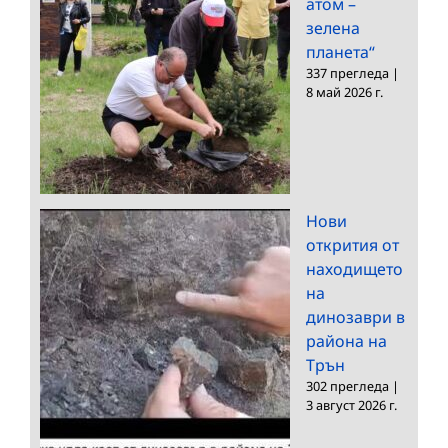
атом –
зелена
планета“
337 прегледа
|
8 май 2026 г.
Нови
открития от
находището
на
динозаври в
района на
Трън
302 прегледа
|
3 август 2026 г.