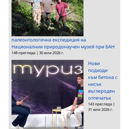
палеонтологична експедиция на
Националния природонаучен музей при БАН
148 прегледа
|
30 юли 2026 г.
Нови
подходи
към бетона с
нисък
въглероден
отпечатък
143 прегледа
|
31 юли 2026 г.