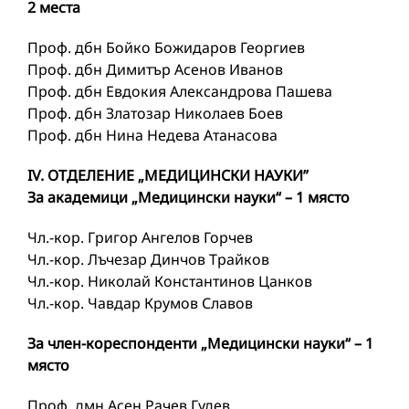
2 места
Проф. дбн Бойко Божидаров Георгиев
Проф. дбн Димитър Асенов Иванов
Проф. дбн Евдокия Александрова Пашева
Проф. дбн Златозар Николаев Боев
Проф. дбн Нина Недева Атанасова
IV. ОТДЕЛЕНИЕ „МЕДИЦИНСКИ НАУКИ”
За академици „Медицински науки“ – 1 място
Чл.-кор. Григор Ангелов Горчев
Чл.-кор. Лъчезар Динчов Трайков
Чл.-кор. Николай Константинов Цанков
Чл.-кор. Чавдар Крумов Славов
За член-кореспонденти „Медицински науки“ – 1
място
Проф. дмн Асен Рачев Гудев