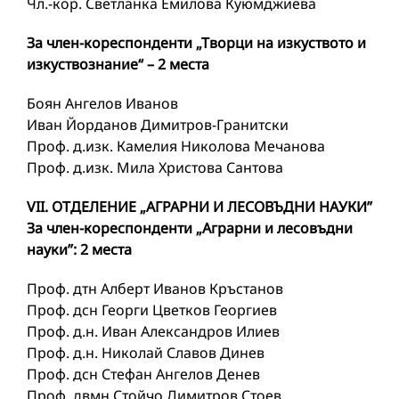
Чл.-кор. Светланка Емилова Куюмджиева
За член-кореспонденти „Творци на изкуството и
изкуствознание“ – 2 мeста
Боян Ангелов Иванов
Иван Йорданов Димитров-Гранитски
Проф. д.изк. Камелия Николова Мечанова
Проф. д.изк. Мила Христова Сантова
VII. ОТДЕЛЕНИЕ „АГРАРНИ И ЛЕСОВЪДНИ НАУКИ”
За член-кореспонденти „Аграрни и лесовъдни
науки”: 2 мeстa
Проф. дтн Алберт Иванов Кръстанов
Проф. дсн Георги Цветков Георгиев
Проф. д.н. Иван Александров Илиев
Проф. д.н. Николай Славов Динев
Проф. дсн Стефан Ангелов Денев
Проф. двмн Стойчо Димитров Стоев