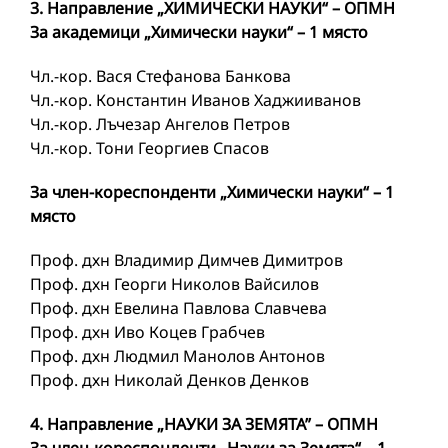
3. Направление „ХИМИЧЕСКИ НАУКИ“ – ОПМН
За академици „Химически науки“ – 1 място
Чл.-кор. Вася Стефанова Банкова
Чл.-кор. Константин Иванов Хаджииванов
Чл.-кор. Лъчезар Ангелов Петров
Чл.-кор. Тони Георгиев Спасов
За член-кореспонденти „Химически науки“ – 1
място
Проф. дхн Владимир Димчев Димитров
Проф. дхн Георги Николов Вайсилов
Проф. дхн Евелина Павлова Славчева
Проф. дхн Иво Коцев Грабчев
Проф. дхн Людмил Манолов Антонов
Проф. дхн Николай Денков Денков
4. Направление „НАУКИ ЗА ЗЕМЯТА” – ОПМН