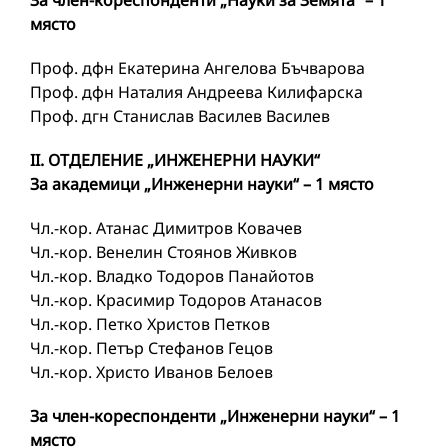
За член-кореспонденти „Науки за Земята“ – 1
място
Проф. дфн Екатерина Ангелова Бъчварова
Проф. дфн Наталия Андреева Килифарска
Проф. дгн Станислав Василев Василев
II. ОТДЕЛЕНИЕ „ИНЖЕНЕРНИ НАУКИ“
За академици „Инженерни науки“ – 1 място
Чл.-кор. Атанас Димитров Ковачев
Чл.-кор. Венелин Стоянов Живков
Чл.-кор. Владко Тодоров Панайотов
Чл.-кор. Красимир Тодоров Атанасов
Чл.-кор. Петко Христов Петков
Чл.-кор. Петър Стефанов Гецов
Чл.-кор. Христо Иванов Белоев
За член-кореспонденти „Инженерни науки“ – 1
място