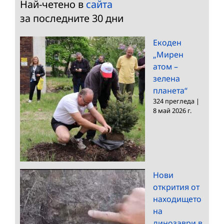
Най-четено в
сайта
за последните 30 дни
Екоден
„Мирен
атом –
зелена
планета“
324 прегледа
|
8 май 2026 г.
Нови
открития от
находището
на
динозаври в