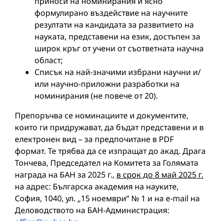
приноси на номинирания и ясно
формулирано въздействие на научните
резултати на кандидата за развитието на
науката, представени на език, достъпен за
широк кръг от учени от съответната научна
област;
Списък на най-значими избрани научни и/
или научно-приложни разработки на
номинирания (не повече от 20).
Препоръчва се номинациите и документите,
които ги придружават, да бъдат представени и в
електронен вид – за предпочитане в PDF
формат. Те трябва да се изпращат до акад. Драга
Тончева, Председател на Комитета за Голямата
награда на БАН за 2025 г.,
в
срок до 8 май 2025 г.
на адрес: Българска академия на науките,
София, 1040, ул. „15 ноември“ № 1 и на е-mail на
Деловодството на БАН-Администрация: