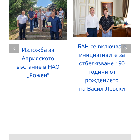
БАН се включва в
Изложба за
инициативите за
Априлското
отбелязване 190
въстание в НАО
години от
„Рожен“
рождението
на Васил Левски