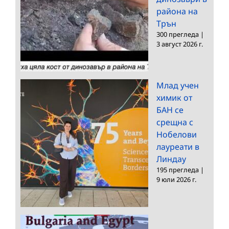
района на
Трън
300 прегледа
|
3 август 2026 г.
Млад учен
химик от
БАН се
срещна с
Нобелови
лауреати в
Линдау
195 прегледа
|
9 юли 2026 г.