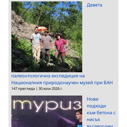
Девета
палеонтологична експедиция на
Националния природонаучен музей при БАН
147 прегледа
|
30 юли 2026 г.
Нови
подходи
към бетона с
нисък
въглероден