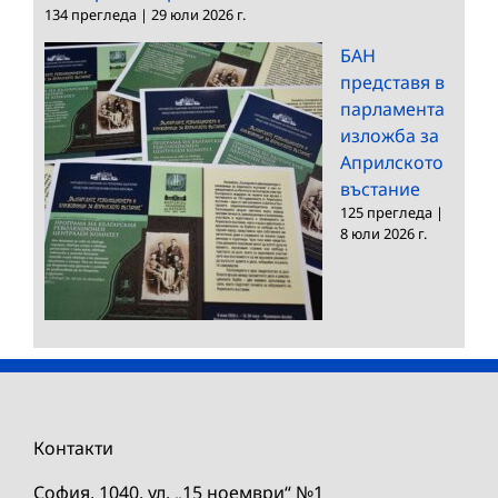
134 прегледа
|
29 юли 2026 г.
БАН
представя в
парламента
изложба за
Априлското
въстание
125 прегледа
|
8 юли 2026 г.
Контакти
София, 1040, ул. „15 ноември“ №1