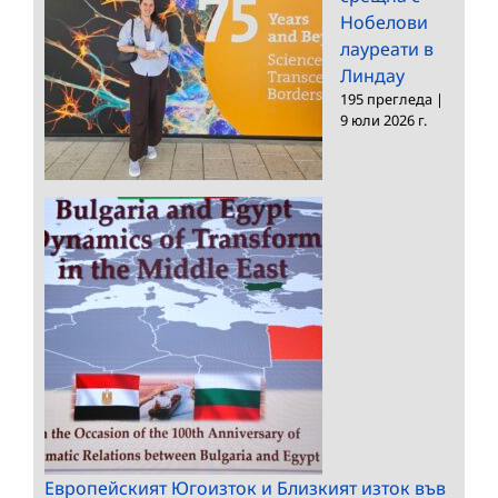
Нобелови
лауреати в
Линдау
195 прегледа
|
9 юли 2026 г.
Европейският Югоизток и Близкият изток във