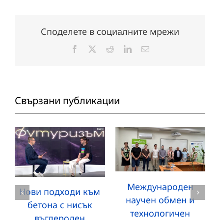
Споделете в социалните мрежи
Facebook
X
Reddit
LinkedIn
Електронна
поща:
Свързани публикации
Международен
Нови подходи към
научен обмен и
бетона с нисък
технологичен
въглероден