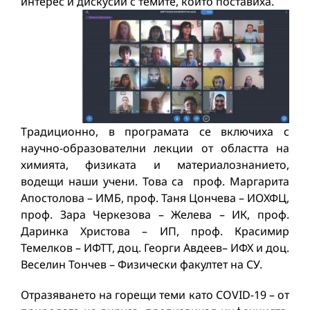
интерес и дискусии с темите, които поставиха.
Традиционно, в програмата се включиха с
научно-образователни лекции от областта на
химията, физиката и материалознанието,
водещи наши учени. Това са проф. Маргарита
Апостолова – ИМБ, проф. Таня Цончева – ИОХФЦ,
проф. Зара Черкезова – Желева – ИК, проф.
Даринка Христова – ИП, проф. Красимир
Темелков – ИФТТ, доц. Георги Авдеев– ИФХ и доц.
Веселин Тончев – Физически факултет на СУ.
Отразяването на горещи теми като COVID-19 – от