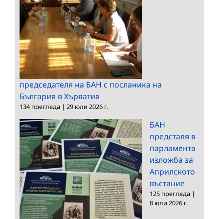
председателя на БАН с посланика на
България в Хърватия
134 прегледа
|
29 юли 2026 г.
БАН
представя в
парламента
изложба за
Априлското
въстание
125 прегледа
|
8 юли 2026 г.