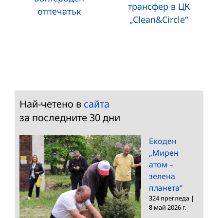
трансфер в ЦК
отпечатък
„Clean&Circle“
Най-четено в
сайта
за последните 30 дни
Екоден
„Мирен
атом –
зелена
планета“
324 прегледа
|
8 май 2026 г.