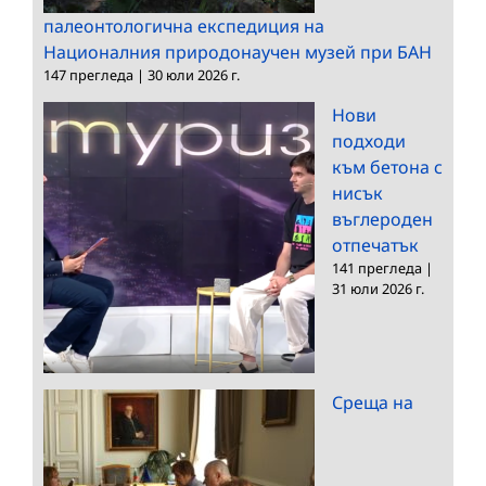
палеонтологична експедиция на
Националния природонаучен музей при БАН
147 прегледа
|
30 юли 2026 г.
Нови
подходи
към бетона с
нисък
въглероден
отпечатък
141 прегледа
|
31 юли 2026 г.
Среща на