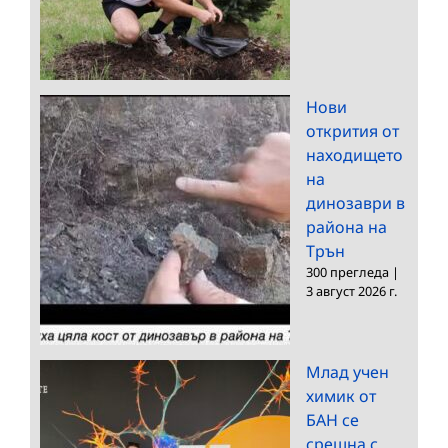
Нови
открития от
находището
на
динозаври в
района на
Трън
300 прегледа
|
3 август 2026 г.
Млад учен
химик от
БАН се
срещна с