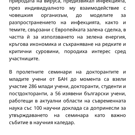
природата на вируса, предизвикал инфекцията,
през индивидуалното му взаимодействие с
човешкия организъм, до моделите за
разпространението на инфекцията, както и
темите, свързани с Европейката залена сделка, в
частта й за използването на зелена енергия,
кръгова икономика и съхраняване на редките и
критични суровини, породиха интерес сред
участниците.
В пролетните семинари на докторантите и
младите учени от БАН до момента са взели
участие 286 млади учени, докторанти, студенти и
постдокторанти, а 56 изявени български учени,
работещи в актуални области на съвременната
наука със 100 научни доклада са допринесли за
утвърждаването на семинара като важно
събитие в научния каледар.