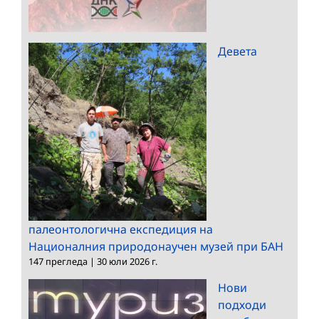
Девета
палеонтологична експедиция на
Националния природонаучен музей при БАН
147 прегледа
|
30 юли 2026 г.
Нови
подходи