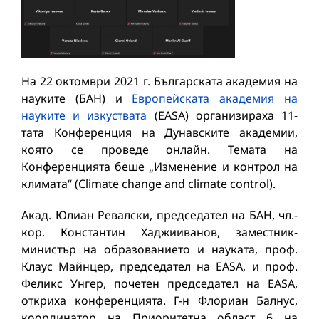
На 22 октомври 2021 г. Българската академия на
науките (БАН) и
Европейската академия на
науките и изкуствата
(EASA) организираха 11-
тата Конференция на Дунавските академии,
която се проведе онлайн. Темата на
Конференцията беше „Изменение и контрол на
климата“ (Climate change and climate control).
Акад. Юлиан Ревалски, председател на БАН, чл.-
кор. Константин Хаджииванов, заместник-
министър на образованието и науката, проф.
Клаус Майнцер, председател на EASA, и проф.
Феликс Унгер, почетен председател на EASA,
откриха конференцията. Г-н Флориан Балнус,
координатор на Приоритетна област 6 на