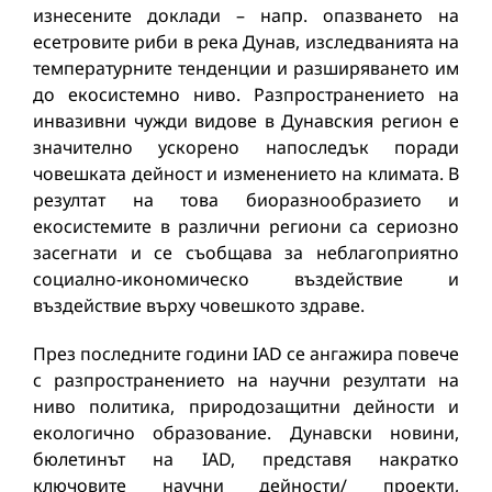
изнесените доклади – напр. опазването на
есетровите риби в река Дунав, изследванията на
температурните тенденции и разширяването им
до екосистемно ниво. Разпространението на
инвазивни чужди видове в Дунавския регион е
значително ускорено напоследък поради
човешката дейност и изменението на климата. В
резултат на това биоразнообразието и
екосистемите в различни региони са сериозно
засегнати и се съобщава за неблагоприятно
социално-икономическо въздействие и
въздействие върху човешкото здраве.
През последните години IAD се ангажира повече
с разпространението на научни резултати на
ниво политика, природозащитни дейности и
екологично образование. Дунавски новини,
бюлетинът на IAD, представя накратко
ключовите научни дейности/ проекти,