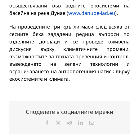
осъществявани във водните екосистеми на
басейна на река Дунав (
www.danube-iad.eu
).
На проведените три кръгли маси след всяка от
сесиите бяха зададени редица въпроси по
отделните доклади и се проведе оживена
дискусия върху климатичните промени,
възможностите за тяхната превенция и контрол,
въвеждането на зелени технологии и
ограничаването на антропогенния натиск върху
екосистемите и климата.
Споделете в социалните мрежи
Facebook
X
Reddit
LinkedIn
Електронна
поща: