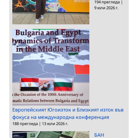
194 прегледа
|
9 юли 2026 г.
Европейският Югоизток и Близкият изток във
фокуса на международна конференция
188 прегледа
|
13 юли 2026 г.
БАН