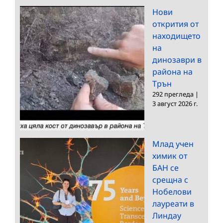
Нови
открития от
находището
на
динозаври в
района на
Трън
292 прегледа
|
3 август 2026 г.
Млад учен
химик от
БАН се
срещна с
Нобелови
лауреати в
Линдау