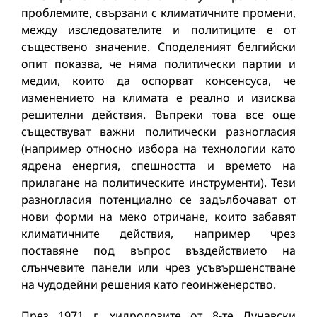
проблемите, свързани с климатичните промени,
между изследователите и политиците е от
съществено значение. Споделеният белгийски
опит показва, че няма политически партии и
медии, които да оспорват консенсуса, че
изменението на климата е реално и изисква
решителни действия. Въпреки това все още
съществуват важни политически разногласия
(например относно избора на технологии като
ядрена енергия, спешността и времето на
прилагане на политическите инструменти). Тези
разногласия потенциално се задълбочават от
нови форми на меко отричане, които забавят
климатичните действия, например чрез
поставяне под въпрос въздействието на
слънчевите панели или чрез усъвършенстване
на чудодейни решения като геоинженерство.
През 1971 г. хидролозите от 8-те Дунавски