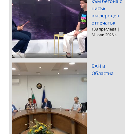
към бетона с
нисък
въглероден
отпечатък
138 прегледа
|
31 юли 2026 г.
БАН и
Областна