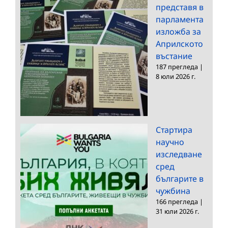
представя в
парламента
изложба за
Априлското
въстание
187 прегледа
|
8 юли 2026 г.
Стартира
научно
изследване
сред
българите в
чужбина
166 прегледа
|
31 юли 2026 г.