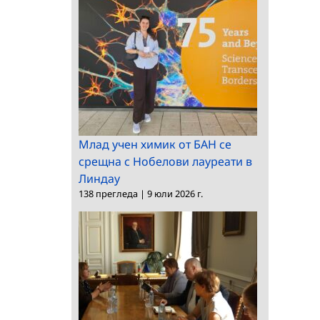
Млад учен химик от БАН се
срещна с Нобелови лауреати в
Линдау
138 прегледа
|
9 юли 2026 г.