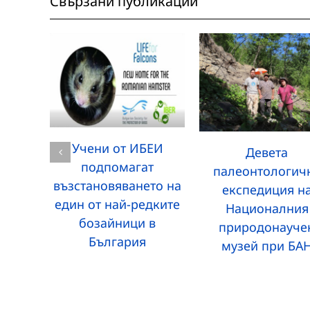
Свързани публикации
Учени от ИБЕИ
Девета
подпомагат
палеонтологич
възстановяването на
експедиция н
един от най-редките
Националния
бозайници в
природонауче
България
музей при БА