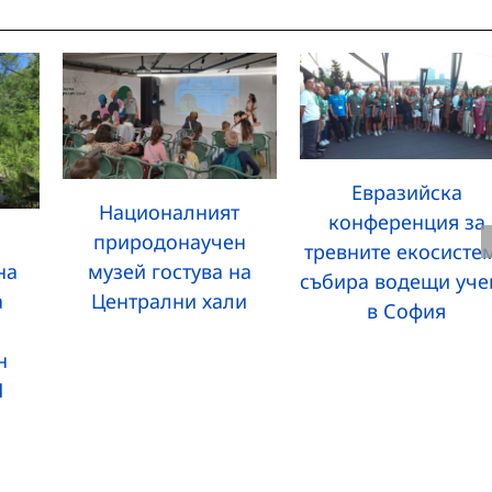
Евразийска
Националният
конференция за
природонаучен
тревните екосисте
на
музей гостува на
събира водещи уче
а
Централни хали
в София
н
Н