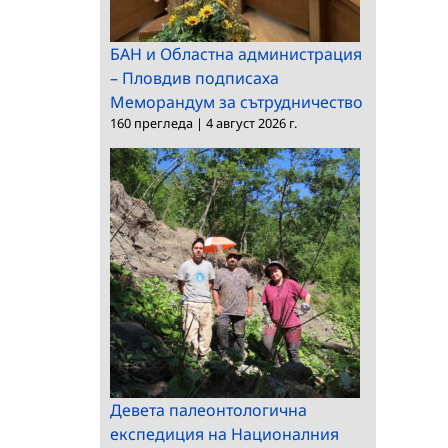
БАН и Областна администрация
– Пловдив подписаха
Меморандум за сътрудничество
160 прегледа
|
4 август 2026 г.
Девета палеонтологична
експедиция на Националния