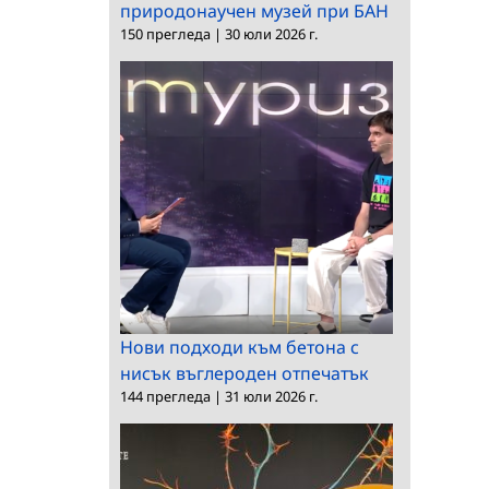
природонаучен музей при БАН
150 прегледа
|
30 юли 2026 г.
Нови подходи към бетона с
нисък въглероден отпечатък
144 прегледа
|
31 юли 2026 г.