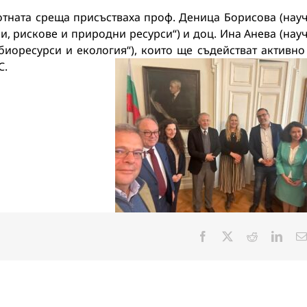
отната среща присъстваха проф. Деница Борисова (нау
, рискове и природни ресурси“) и доц. Ина Анева (нау
иоресурси и екология“), които ще съдействат активно
C.
Facebook
X
Reddit
Linke