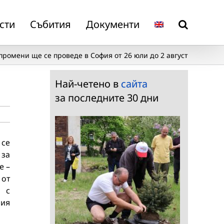
сти
Събития
Документи
ромени ще се проведе в София от 26 юли до 2 август
Най-четено в
сайта
за последните 30 дни
 се
 за
e –
 от
а с
фия