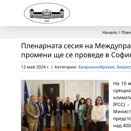
Skip
to
content
Начало
Плен
Пленарната сесия на Междупра
промени ще се проведе в София 
13 май 2024 г.
|
Категории:
Биоразнообразие, биорес
На 10 м
срещна
климати
IPCC) 
Минист
предст
над 400