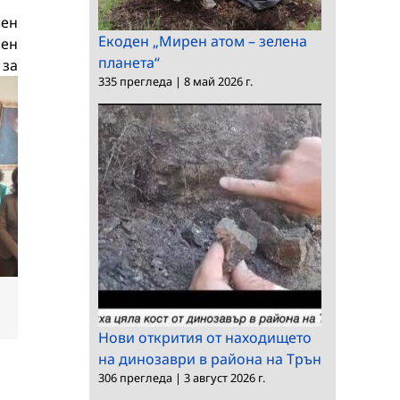
чен
Екоден „Мирен атом – зелена
чен
планета“
 за
335 прегледа
|
8 май 2026 г.
dIn
Електронна
поща:
Нови открития от находището
на динозаври в района на Трън
306 прегледа
|
3 август 2026 г.