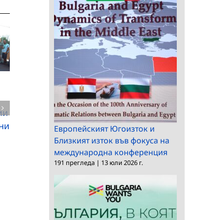
Националният
ми
Д-р Грег Графин в
природонаучен
ни
Европейският Югоизток и
Националния
музей – БАН
Близкият изток във фокуса на
природонаучен
организира най-
международна конференция
музей
голямата
191 прегледа
|
13 юли 2026 г.
лепидоптерологичн
полева експедиция 
Европа