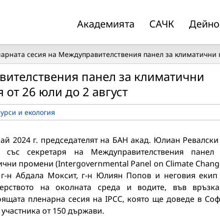
Академията
САЧК
Дейно
арната сесия на Междуправителствения панел за климатични п
вителствения панел за климатични
от 26 юли до 2 август
урси и екология
ай 2024 г. председателят на БАН aкад. Юлиан Ревалски
 със секретаря на Междуправителствения панел
чни промени (Intergovernmental Panel on Climate Chang
– г-н Абдала Моксит, г-н Юлиян Попов и неговия екип
ерството на околната среда и водите, във връзк
оящата пленарна сесия на IPCC, която ще доведе в Со
 участника от 150 държави.