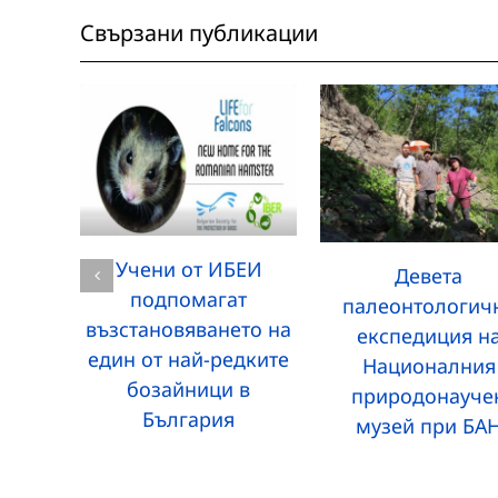
Свързани публикации
Учени от ИБЕИ
Девета
подпомагат
палеонтологич
възстановяването на
експедиция н
един от най-редките
Националния
бозайници в
природонауче
България
музей при БА