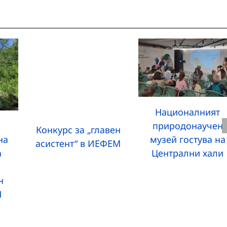
Националният
природонаучен
Конкурс за „главен
на
музей гостува на
асистент“ в ИЕФЕМ
а
Централни хали
н
Н