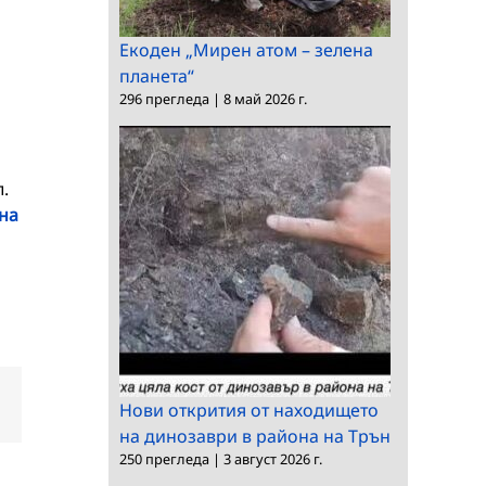
Екоден „Мирен атом – зелена
планета“
296 прегледа
|
8 май 2026 г.
.
на
dIn
Електронна
Нови открития от находището
поща:
на динозаври в района на Трън
250 прегледа
|
3 август 2026 г.