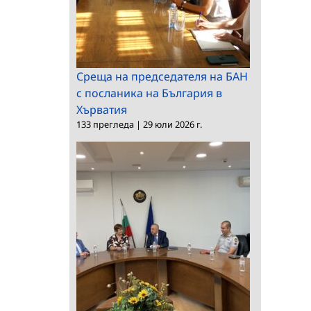
Среща на председателя на БАН
с посланика на България в
Хърватия
133 прегледа
|
29 юли 2026 г.