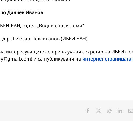
чо Данчев Иванов
БЕИ-БАН, отдел „Водни екосистеми“
. д-р Лъчезар Пехливанов (ИБЕИ-БАН)
а интересуващите се при научния секретар на ИБЕИ (тел
etary@gmail.com) и са публикувани на
интернет страницата 
Facebook
X
Reddit
Linke