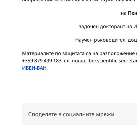
на
Пен
задочен докторант на И
Научен ръководител: доц
Материалите по защитата са на разположение н
+359 879 499 183, ел. поща: iber.scientific.secr
ИБЕИ-БАН
.
Споделете в социалните мрежи