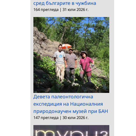
сред българите в чужбина
164 прегледа
|
31 юли 2026 г.
Девета палеонтологична
експедиция на Националния
природонаучен музей при БАН
147 прегледа
|
30 юли 2026 г.