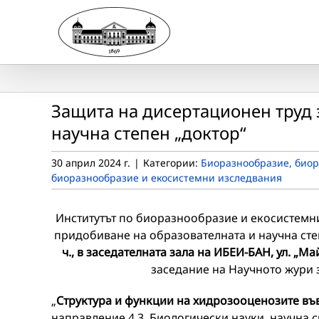
Skip
to
content
Защита на дисертационен труд 
научна степен „доктор“
30 април 2024 г.
|
Категории:
Биоразнообразие, биор
биоразнообразие и екосистемни изследвания
Институтът по биоразнообразие и екосистемн
придобиване на образователната и научна сте
ч., в заседателната зала на ИБЕИ-БАН, ул. „М
заседание на Научното жури з
„
Структура и функции на хидрозооценозите въ
направление 4.3. Биологически науки, научна 