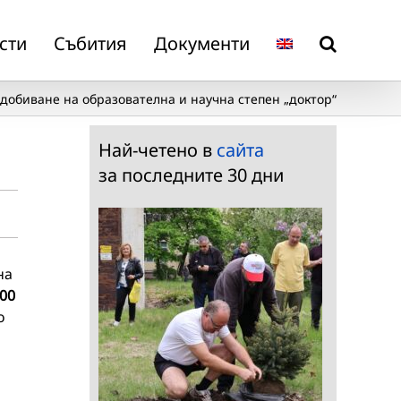
сти
Събития
Документи
добиване на образователна и научна степен „доктор“
Най-четено в
сайта
за последните 30 дни
на
:00
о