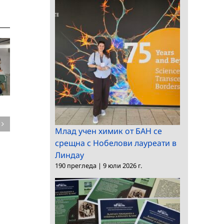
Евразийска
конференция за
тревните екосистеми
Млад учен химик от БАН се
Д-р Грег Графин в
събира водещи учени
срещна с Нобелови лауреати в
Националния
в София
Линдау
природонаучен
190 прегледа
|
9 юли 2026 г.
музей