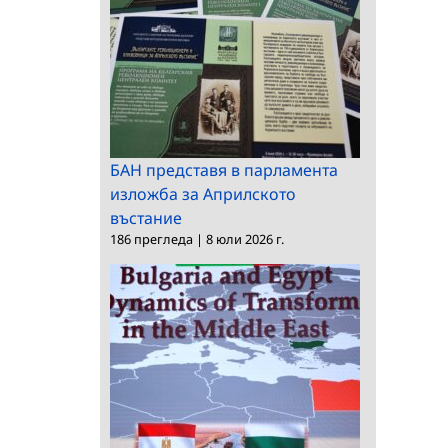
БАН представя в парламента
изложба за Априлското
въстание
186 прегледа
|
8 юли 2026 г.