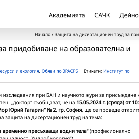
Академията
САЧК
Дейно
Начало
Защита на дисертационен труд за при
за придобиване на образователна и
есурси и екология
,
Обяви по ЗРАСРБ
|
Етикети:
Институт по
и изследвания при БАН и научното жури за присъждане 
пен „доктор“ съобщават, че на
15.05.2024 г. (сряда) от 10
айор Юрий Гагарин“ № 2, гр. София
, ще се проведе открит
а защита на дисертационен труд на тема:
в временно пресъхващи водни тела“
(професионално
специалност „Хидробиология“)