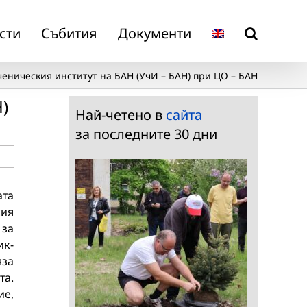
сти
Събития
Документи
ченическия институт на БАН (УчИ – БАН) при ЦО – БАН
)
Най-четено в
сайта
за последните 30 дни
ата
сия
 за
к-
яза
та.
ие,