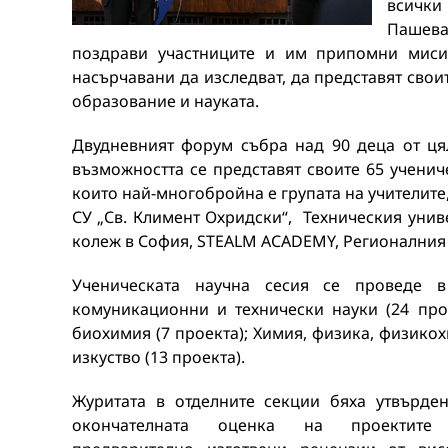
всички 
Пашева
поздрави участниците и им припомни мисия
насърчавани да изследват, да представят свои
образование и науката.
Двудневният форум събра над 90 деца от цяла
възможността се представят своите 65 ученич
които най-многобройна е групата на учителите
СУ „Св. Климент Охридски“, Техническия унив
колеж в София, STEALM ACADEMY, Регионалния 
Ученическата научна сесия се проведе 
комуникационни и технически науки (24 прое
биохимия (7 проекта); Химия, физика, физикох
изкуство (13 проекта).
Журитата в отделните секции бяха утвърден
окончателната оценка на проектите