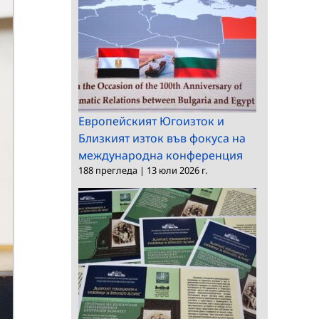
Европейският Югоизток и
Близкият изток във фокуса на
международна конференция
188 прегледа
|
13 юли 2026 г.