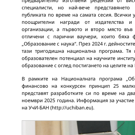
предварително изготвени рецензии от вис
специалисти, но най-вече представянето
публиката по време на самата сесия. Всички 
поощрителни награди от издателства и 
организации, а първото и второ място във 
отличени с парични ваучери, които бяха 
„Образование с наука“. През 2024 г. дейности
тази тригодишна национална програма. Тя 
образователен потенциал на научните инстит
образование с оглед постигането на целите на
В рамките на Националната програма „Об
финансово на конкурсен принцип 25 малки
представят разработките си по време на дв
ноември 2025 година. Информация за участие 
на УчИ-БАН (http://uchiban.eu).