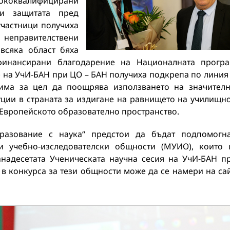
ококвалифицирани
 и защитата пред
участници получиха
неправителствени
всяка област бяха
финансирани благодарение на Националната прогр
те на УчИ-БАН при ЦО – БАН получиха подкрепа по линия
има за цел да поощрява използването на значител
уции в страната за издигане на равнището на училищн
 Европейското образователно пространство.
разование с наука“ предстои да бъдат подпомогн
 учебно-изследователски общности (МУИО), които
анадесетата Ученическата научна сесия на УчИ-БАН п
в конкурса за тези общности може да се намери на са