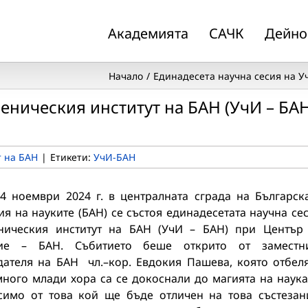
Академията
САЧК
Дейно
Начало
Единадесета научна сесия на У
еническия институт на БАН (УчИ – БАН
т на БАН
|
Етикети:
УчИ-БАН
24 ноември 2024 г. в централната сграда на Българск
я на науките (БАН) се състоя eдинадесетата научна се
ническия институт на БАН (УчИ – БАН) при Център
ние – БАН. Събитието беше открито от заместни
дателя на БАН чл.–кор. Евдокия Пашева, която отбел
ного млади хора са се докоснали до магията на наука
симо от това кой ще бъде отличен на това състезан