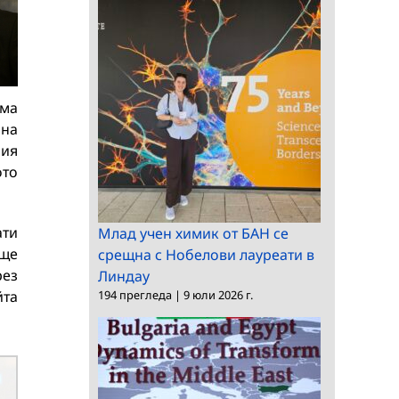
ама
 на
ния
ото
ати
Млад учен химик от БАН се
 ще
срещна с Нобелови лауреати в
рез
Линдау
йта
194 прегледа
|
9 юли 2026 г.