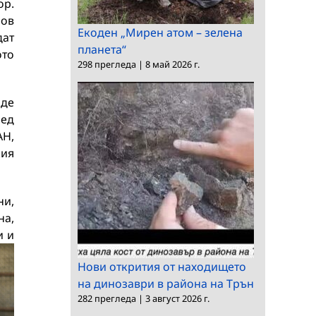
ор.
ров
Екоден „Мирен атом – зелена
дат
планета“
ото
298 прегледа
|
8 май 2026 г.
аде
ред
АН,
кия
ни,
на,
и и
Нови открития от находището
на динозаври в района на Трън
282 прегледа
|
3 август 2026 г.