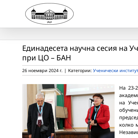
Skip
to
content
Единадесета научна сесия на Уч
при ЦО – БАН
26 ноември 2024 г.
|
Категории:
Ученически институ
На 23-
академи
на Уче
обуче
предсе
колко м
Незави