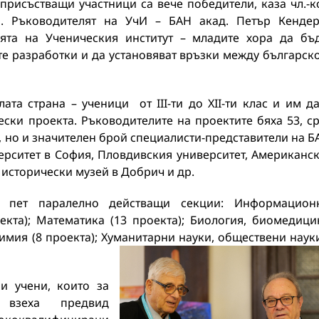
присъстващи участници са вече победители, каза чл.-к
. Ръководителят на УчИ – БАН акад. Петър Кенде
та на Ученическия институт – младите хора да бъ
те разработки и да установяват връзки между българск
та страна – ученици от III-ти до XII-ти клас и им д
ески проекта. Ръководителите на проектите бяха 53, с
, но и значителен брой специалисти-представители на Б
ерситет в София, Пловдивския университет, Американс
исторически музей в Добрич и др.
в пет паралелно действащи секции: Информацион
кта); Математика (13 проекта); Биология, биомедици
имия (8 проекта); Хуманитарни науки, обществени наук
и учени, които за
 взеха предвид