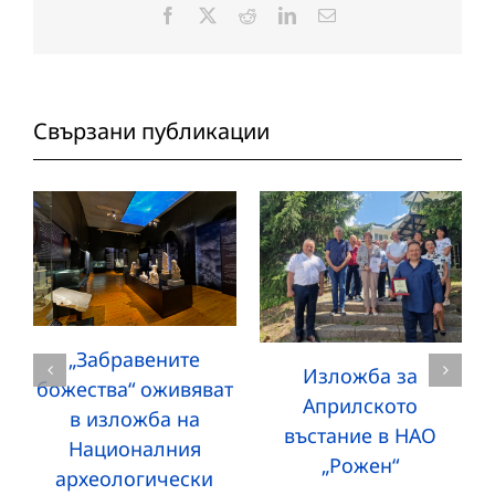
Facebook
X
Reddit
LinkedIn
Електронна
поща:
Свързани публикации
„Забравените
Изложба за
божества“ оживяват
Априлското
в изложба на
въстание в НАО
Националния
„Рожен“
археологически