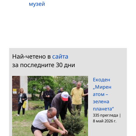
музей
Най-четено в
сайта
за последните 30 дни
Екоден
„Мирен
атом –
зелена
планета“
335 прегледа
|
8 май 2026 г.