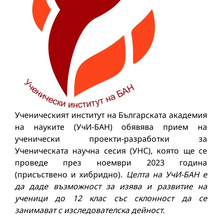
Ученическият институт на Българската академия
на науките (УчИ-БАН) обявява прием на
ученически проекти-разработки за
Ученическата научна сесия (УНС), която ще се
проведе през ноември 2023 година
(присъствено и хибридно).
Целта на УчИ-БАН е
да даде възможност за изява и развитие на
ученици до 12 клас със склонност да се
занимават с изследователска дейност
.