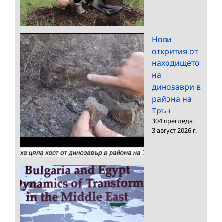
Нови
открития от
находището
на
динозаври в
района на
Трън
304 прегледа
|
3 август 2026 г.