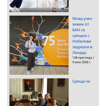
Млад учен
химик от
БАН се
срещна с
Нобелови
лауреати в
Линдау
138 прегледа
|
9 юли 2026 г.
Среща на