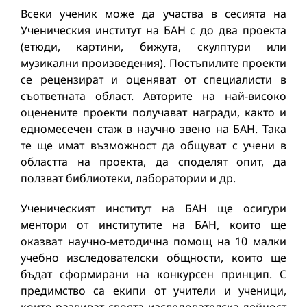
Всеки ученик може да участва в сесията на
Ученическия институт на БАН с до два проекта
(етюди, картини, бижута, скулптури или
музикални произведения). Постъпилите проекти
се рецензират и оценяват от специалисти в
съответната област. Авторите на най-високо
оценените проекти получават награди, както и
едномесечен стаж в научно звено на БАН. Така
те ще имат възможност да общуват с учени в
областта на проекта, да споделят опит, да
ползват библиотеки, лаборатории и др.
Ученическият институт на БАН ще осигури
ментори от институтите на БАН, които ще
оказват научно-методична помощ на 10 малки
учебно изследователски общности, които ще
бъдат сформирани на конкурсен принцип. С
предимство са екипи от учители и ученици,