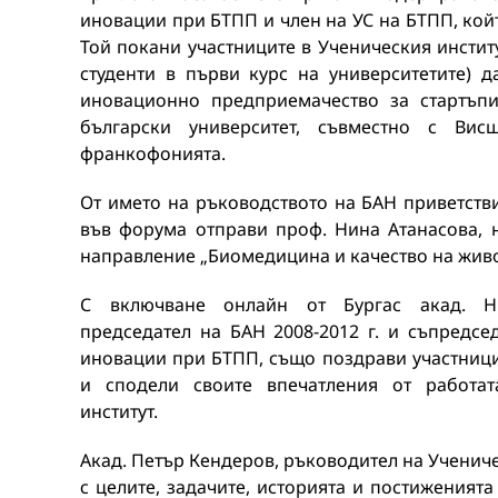
иновации при БТПП и член на УС на БТПП, койт
Той покани участниците в Ученическия инстит
студенти в първи курс на университетите) 
иновационно предприемачество за стартъпи
български университет, съвместно с В
франкофонията.
От името на ръководството на БАН приветств
във форума отправи проф. Нина Атанасова, 
направление „Биомедицина и качество на живо
С включване онлайн от Бургас акад. Н
председател на БАН 2008-2012 г. и съпредсе
иновации при БТПП, също поздрави участници
и сподели своите впечатления от работат
институт.
Акад. Петър Кендеров, ръководител на Учениче
с целите, задачите, историята и постиженията