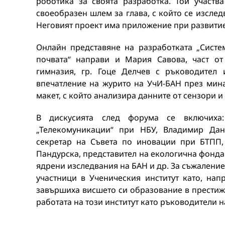
роботика за своята разработка. Той участ
своеобразен шлем за глава, с който се изслед
Неговият проект има приложение при развитие
Онлайн представяне на разработката „Систе
почвата“ направи и Мария Савова, част от
гимназия, гр. Гоце Делчев с ръководител 
впечатление на журито на УчИ-БАН през мина
макет, с който анализира данните от сензори 
В дискусията след форума се включиха:
„Телекомуникации“ при НБУ, Владимир Дан
секретар на Съвета по иновации при БТПП,
Пандурска, представител на екологична фондац
ядрени изследвания на БАН и др. За съжаление
участници в Ученическия институт като, нап
завършиха висшето си образование в престижн
работата на този институт като ръководители н