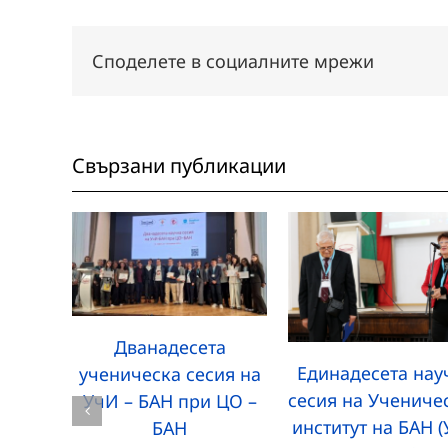
Споделете в социалните мрежи
Свързани публикации
Дванадесета
Единадесета нау
ученическа сесия на
сесия на Учениче
УчИ – БАН при ЦО –
институт на БАН 
БАН