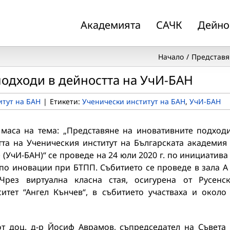
Академията
САЧК
Дейно
Начало
Представя
одходи в дейността на УчИ-БАН
итут на БАН
|
Етикети:
Ученически институт на БАН
,
УчИ-БАН
 маса на тема: „Представяне на иновативните подход
тта на Ученическия институт на Българската академия
 (УчИ-БАН)“ се проведе на 24 юли 2020 г. по инициатива
по иновации при БТПП. Събитието се проведе в зала А
Чрез виртуална класна стая, осигурена от Русенс
ситет “Ангел Кънчев“, в събитието участваха и около
т доц. д-р Йосиф Аврамов, съпредседател на Съвета