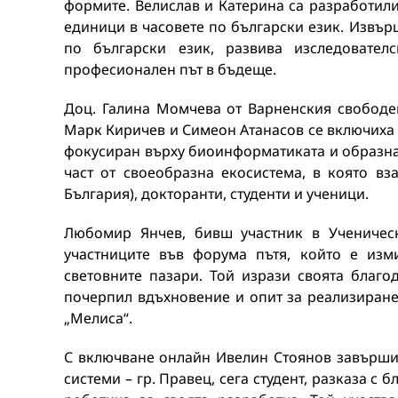
формите. Велислав и Катерина са разработили
единици в часовете по български език. Извър
по български език, развива изследовате
професионален път в бъдеще.
Доц. Галина Момчева от Варненския свободе
Марк Киричев и Симеон Атанасов се включиха о
фокусиран върху биоинформатиката и образнат
част от своеобразна екосистема, в която вз
България), докторанти, студенти и ученици.
Любомир Янчев, бивш участник в Ученическ
участниците във форума пътя, който е изм
световните пазари. Той изрази своята благо
почерпил вдъхновение и опит за реализиранет
„Мелиса“.
С включване онлайн Ивелин Стоянов завърш
системи – гр. Правец, сега студент, разказа с 