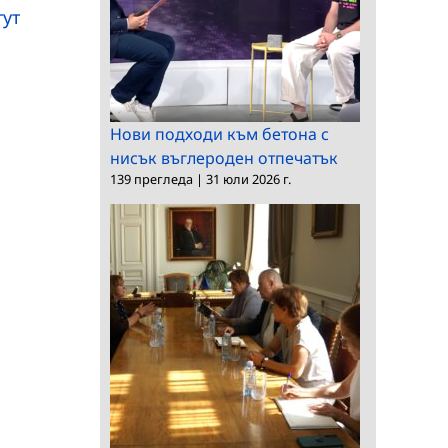
на БАН (УчИ-БАН)
тут
Нови подходи към бетона с
нисък въглероден отпечатък
139 прегледа
|
31 юли 2026 г.