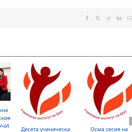
Facebook
X
Reddit
Linke
чна
ския
(УчИ
Десета ученическа
Осма сесия на