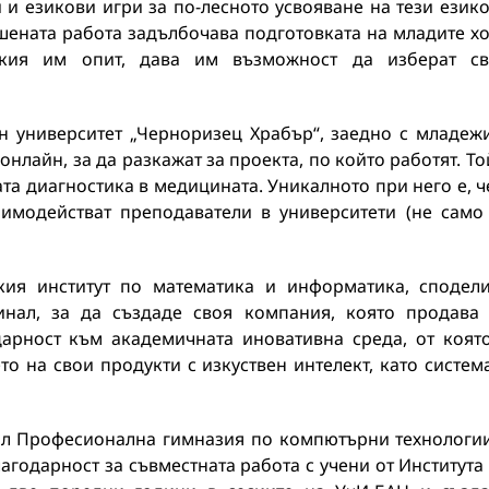
 и езикови игри за по-лесното усвояване на тези език
шената работа задълбочава подготовката на младите х
лския им опит, дава им възможност да изберат с
н университет „Черноризец Храбър“, заедно с младеж
нлайн, за да разкажат за проекта, по който работят. То
а диагностика в медицината. Уникалното при него е, ч
аимодействат преподаватели в университети (не само
ия институт по математика и информатика, сподел
инал, за да създаде своя компания, която продава
дарност към академичната иновативна среда, от коят
о на свои продукти с изкуствен интелект, като систем
ил Професионална гимназия по компютърни технологи
благодарност за съвместната работа с учени от Института