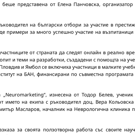
“ беше представена от Елена Панчовска, организатор
ъководител на български отбори за участие в прести
де примери за много успешно участие на възпитаници
участниците от страната да следят онлайн в реално вр
я опит и теми на разработки, създадени с помощта на уч
 Пловдив и Ямбол се включиха участници в малките учеб
ститут на БАН, финансирани по съвместна програмата
 „Neuromarketing“, изнесена от Тодор Белев, ученик
т името на екипа с ръководител доц. Вера Кольовска
митър Масларов, началник на Неврологична клиника 
азказа за своята ползотворна работа със своите нау