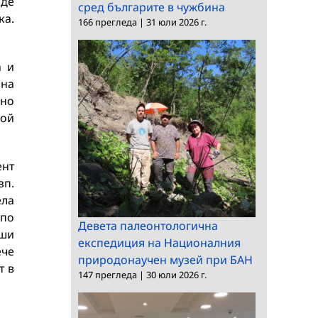
аде
сред българите в чужбина
ка.
166 прегледа
|
31 юли 2026 г.
а и
лна
лно
вой
нт
зп.
ела
 по
Девета палеонтологична
вши
експедиция на Националния
ече
природонаучен музей при БАН
т в
147 прегледа
|
30 юли 2026 г.