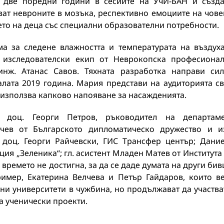
ва две поредни години в сесиите на УчИ-БАН и създ
ват невроните в мозъка, респективно емоциите на чове
то на деца със специални образователни потребности.
ма за следене влажността и температурата на въздух
 изследователски екип от Неврокопска професиона
инж. Атанас Савов. Тяхната разработка направи си
лата 2019 година. Мария представи на аудиторията с
и използва капково напояване за насажденията.
 доц. Георги Петров, ръководител на департаме
чев от Българското дипломатическо дружество и и
 доц. Георги Райчевски, ГИС Трансфер център; Дани
ия „Зеленика“; гл. асистент Младен Матев от Института
 времето не достигна, за да се даде думата на други би
ример, Екатерина Велчева и Петър Гайдаров, които в
и университети в чужбина, но продължават да участва
а ученически проекти.