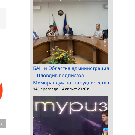
dIn
Електронна
поща:
БАН и Областна администрация
– Пловдив подписаха
Меморандум за сътрудничество
146 прегледа
|
4 август 2026 г.
Благодарствено
писмо от изп.
директор на
Седма Ученическа
УМБАЛСМ „Пирогов“
научна сесия на
Ученическия институт