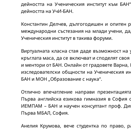
дейността на Ученическия институт към БАН
дейността на УчИ-БАН.
Константин Делчев, дългогодишен и опитен р
международни състезания на млади учени, да
Ученическия институт в такива форуми.
Виртуалната класна стая даде възможност на 
кръглата маса, да се включват и споделят сво
и ментори от БАН. Онлайн от градовете Варна,
изследователски общности на Ученическия ин
БАН и МОН „Образование с наука“.
Отлично впечатление направи презентацията
Първа английска езикова гимназия в София о
ИЕМПАМ – БАН и научен консултант проф. Ди
Първа МБАЛ, София.
Анелия Крумова, вече студентка по право, р