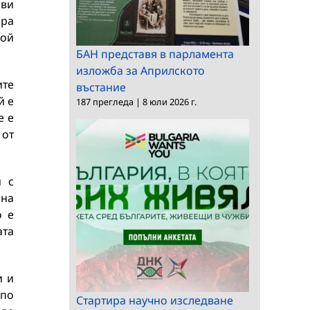
ови
ора
вой
БАН представя в парламента
изложба за Априлското
ите
въстание
й е
187 прегледа
|
8 юли 2026 г.
е е
 от
и с
 на
о е
ата
и и
 по
Стартира научно изследване