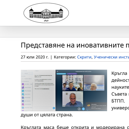
Skip
to
content
Представяне на иновативните п
27 юли 2020 г.
|
Категории:
Скрити
,
Ученически инст
Кръгла
дейнос
науките
Съвета 
БТПП. 
универ
души от цялата страна.
Кръглата маса беше открита и модерирана о