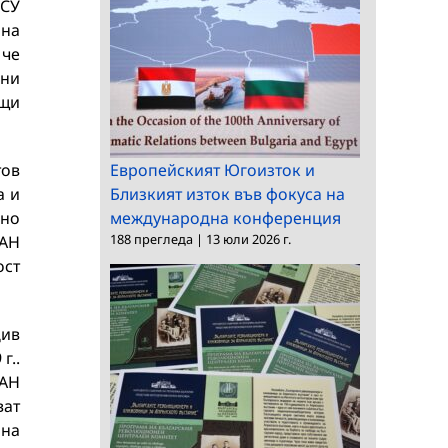
 СУ
 на
 че
ани
ящи
тов
Европейският Югоизток и
а и
Близкият изток във фокуса на
лно
международна конференция
188 прегледа
|
13 юли 2026 г.
БАН
ост
див
г..
БАН
ват
 на