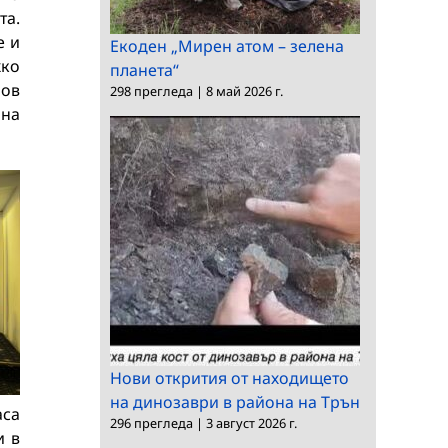
та.
е и
Екоден „Мирен атом – зелена
жко
планета“
Нов
298 прегледа
|
8 май 2026 г.
на
Нови открития от находището
на динозаври в района на Трън
аса
296 прегледа
|
3 август 2026 г.
и в