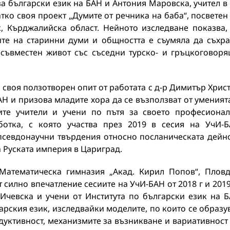
а български език на БАН и Антония Маровска, учител в
ратко своя проект „Думите от речника на баба“, посветен
, Кърджалийска област. Нейното изследване показва,
ите на старинни думи и общността е съумяла да съхр
 съвместен живот със съседни турско- и гръцкоговор
и своя ползотворен опит от работата с д-р Димитър Хрис
АН и призова младите хора да се възползват от уменият
ките учители и учени по пътя за своето професиона
ботка, с която участва през 2019 в сесия на УчИ-
псевдонаучни твърдения относно посланическата дейн
 Руската империя в Цариград.
Математическа гимназия „Акад. Кирил Попов“, Плов
 силно впечатление сесиите на УчИ-БАН от 2018 г и 2019 
Ичевска и учени от Института по български език на 
рския език, изследвайки моделите, по които се образу
дуктивност, механизмите за възникване и вариативност