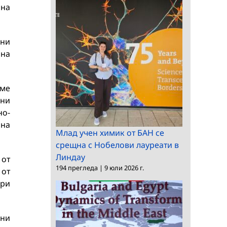
 на
жни
 на
еме
ени
но-
 на
Млад учен химик от БАН се
срещна с Нобелови лауреати в
Линдау
 от
194 прегледа
|
9 юли 2026 г.
 от
при
чни