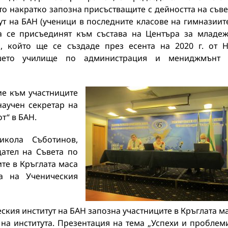
о накратко запозна присъстващите с дейността на съве
ут на БАН (ученици в последните класове на гимназиит
да се присъединят към състава на Центъра за младе
, който ще се създаде през есента на 2020 г. от 
исшето училище по администрация и мениджмънт 
ие към участниците
научен секретар на
т“ в БАН.
икола Съботинов,
дател на Съвета по
те в Кръглата маса
а на Ученическия
ския институт на БАН запозна участниците в Кръглата м
 на института. Презентация на тема „Успехи и проблем