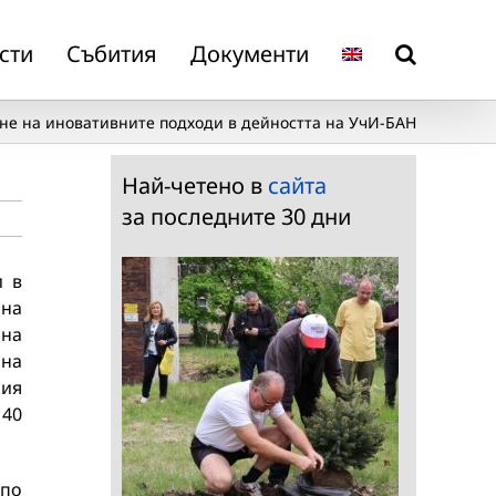
сти
Събития
Документи
не на иновативните подходи в дейността на УчИ-БАН
Най-четено в
сайта
за последните 30 дни
и в
 на
 на
 на
кия
 40
 по