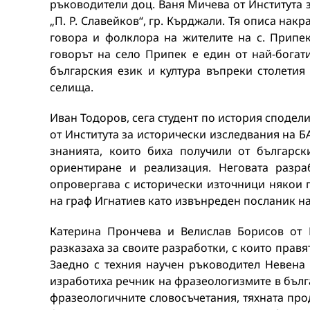
ръководители доц. Ваня Мичева от Института з
„П. Р. Славейков“, гр. Кърджали. Тя описа нак
говора и фолклора на жителите на с. Припек
говорът на село Припек е един от най-богат
българския език и култура въпреки столетия
селища.
Иван Тодоров, сега студент по история сподел
от Института за исторически изследвания на Б
знанията, които биха получили от българс
ориентиране и реализация. Неговата разра
опровергава с исторически източници някои 
на граф Игнатиев като извънреден посланик на
Катерина Прончева и Велислав Борисов от 
разказаха за своите разработки, с които правят
Заедно с техния научен ръководител Невена 
изработиха речник на фразеологизмите в бълга
фразеологичните словосъчетания, тяхната про