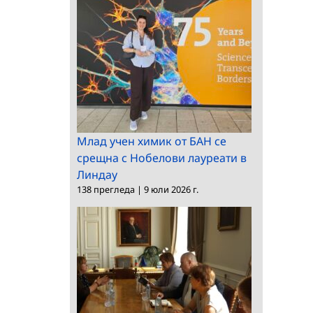
Млад учен химик от БАН се
срещна с Нобелови лауреати в
Линдау
138 прегледа
|
9 юли 2026 г.