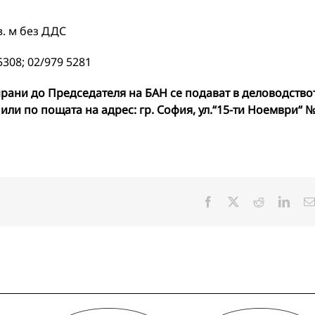
в. м без ДДС
308; 02/979 5281
рани до Председателя на БАН се подават в деловодство
 или по пощата на адрес: гр. София, ул.“15-ти Ноември“ №
Facebook
X
Reddit
Linke