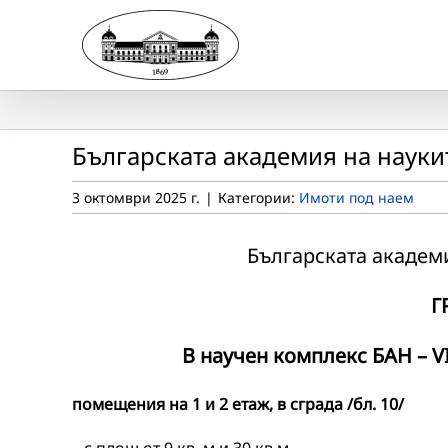
Skip
to
content
Българската академия на науки
3 октомври 2025 г.
|
Категории:
Имоти под наем
Българската академи
Г
В научен комплекс БАН
–
V
п
омещени
я
на 1 и 2 етаж, в сграда /бл. 1
0
/