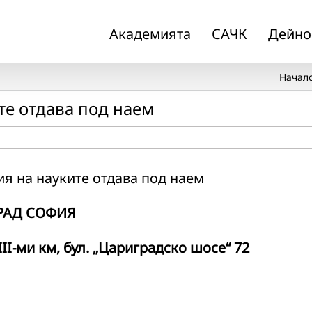
Академията
САЧК
Дейно
Начал
те отдава под наем
я на науките отдава под наем
РАД СОФИЯ
III
-ми км,
бул. „Цариградско шосе“ 72