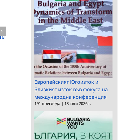
Българската
Българската
те
академия на науките
академия на науките
отдава под наем
отдава под наем
недвижим имот
Европейският Югоизток и
Близкият изток във фокуса на
международна конференция
191 прегледа
|
13 юли 2026 г.