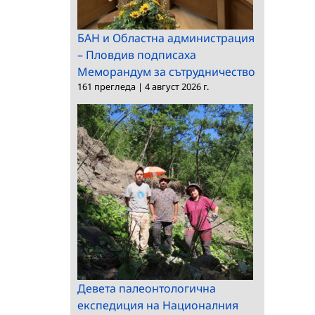
БАН и Областна администрация
– Пловдив подписаха
Меморандум за сътрудничество
161 прегледа
|
4 август 2026 г.
Девета палеонтологична
експедиция на Националния