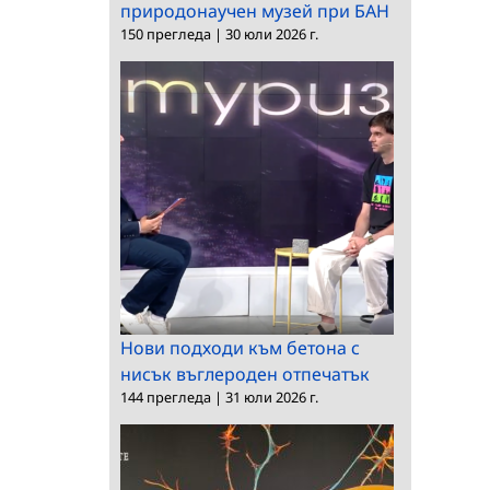
природонаучен музей при БАН
150 прегледа
|
30 юли 2026 г.
Нови подходи към бетона с
нисък въглероден отпечатък
144 прегледа
|
31 юли 2026 г.