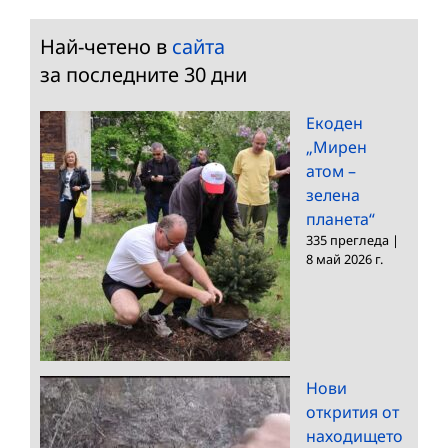
Най-четено в
сайта
за последните 30 дни
Екоден
„Мирен
атом –
зелена
планета“
335 прегледа
|
8 май 2026 г.
Нови
открития от
находището