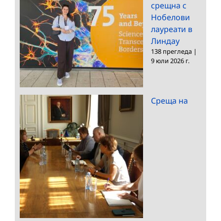
срещна с
Нобелови
лауреати в
Линдау
138 прегледа
|
9 юли 2026 г.
Среща на