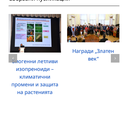
Награди „Златен
век“
Биогенни летливи
изопреноиди –
климатични
промени и защита
на растенията