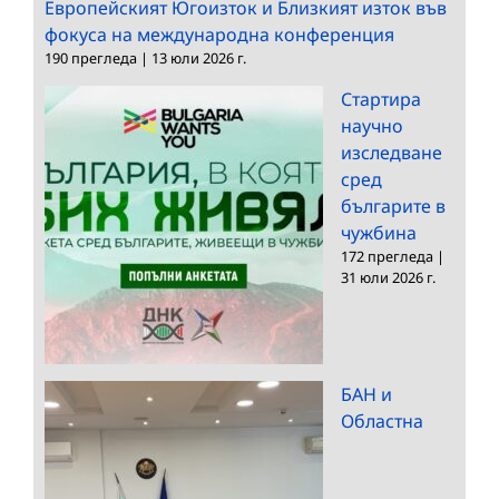
Европейският Югоизток и Близкият изток във
фокуса на международна конференция
190 прегледа
|
13 юли 2026 г.
Стартира
научно
изследване
сред
българите в
чужбина
172 прегледа
|
31 юли 2026 г.
БАН и
Областна