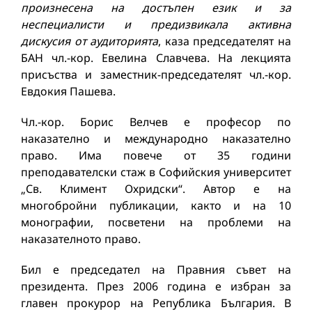
произнесена на достъпен език и за
неспециалисти и предизвикала активна
дискусия от аудиторията
, каза председателят на
БАН чл.-кор. Евелина Славчева. На лекцията
присъства и заместник-председателят чл.-кор.
Евдокия Пашева.
Чл.-кор. Борис Велчев е професор по
наказателно и международно наказателно
право. Има повече от 35 години
преподавателски стаж в Софийския университет
„Св. Климент Охридски“. Автор е на
многобройни публикации, както и на 10
монографии, посветени на проблеми на
наказателното право.
Бил е председател на Правния съвет на
президента. През 2006 година е избран за
главен прокурор на Република България. В