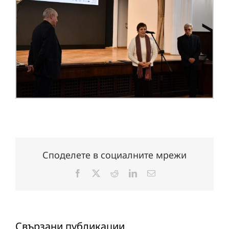
Споделете в социалните мрежи
Facebook
X
Reddit
LinkedIn
Електронна
поща:
Свързани публикации