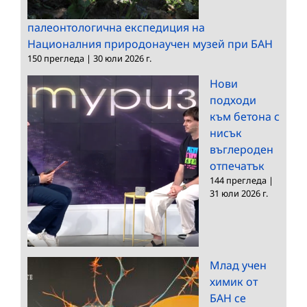
палеонтологична експедиция на
Националния природонаучен музей при БАН
150 прегледа
|
30 юли 2026 г.
Нови
подходи
към бетона с
нисък
въглероден
отпечатък
144 прегледа
|
31 юли 2026 г.
Млад учен
химик от
БАН се