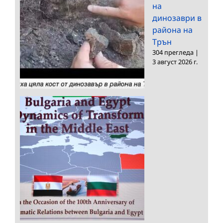
на
динозаври в
района на
Трън
304 прегледа
|
3 август 2026 г.