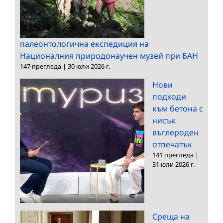
палеонтологична експедиция на
Националния природонаучен музей при БАН
147 прегледа
|
30 юли 2026 г.
Нови
подходи
към бетона с
нисък
въглероден
отпечатък
141 прегледа
|
31 юли 2026 г.
Среща на