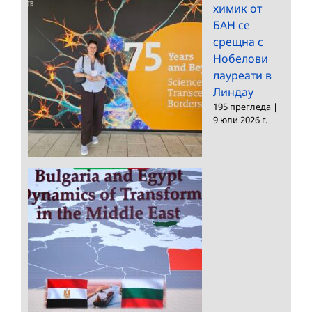
химик от
БАН се
срещна с
Нобелови
лауреати в
Линдау
195 прегледа
|
9 юли 2026 г.