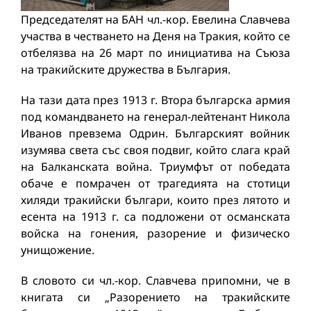
Председателят на БАН чл.-кор. Евелина Славчева
участва в честването на Деня на Тракия, който се
отбелязва на 26 март по инициатива на Съюза
на тракийските дружества в България.
На тази дата през 1913 г. Втора българска армия
под командването на генерал-лейтенант Никола
Иванов превзема Одрин. Българският войник
изумява света със своя подвиг, който слага край
на Балканската война. Триумфът от победата
обаче е помрачен от трагедията на стотици
хиляди тракийски българи, които през лятото и
есента на 1913 г. са подложени от османската
войска на гонения, разорение и физическо
унищожение.
В словото си чл.-кор. Славчева припомни, че в
книгата си „Разорението на тракийските