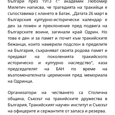
българи през 1913 г.” академик Любомир
Милетич написва, че трагедията на тракийци е
съпоставима с клането в Батак. „Датата 26 март в
българския културно-исторически календар е
ден за помен и преклонение пред подвига на
българските воини, загинали край Одрин. Но
това е ден и за памет и почит към тракийските
бежанци, които намерили подслон в пределите
на България, съхраняват своята родова памет и
предават на поколенията тракийското
историческо и културно наследство“, каза
председателят на БАН по време на
възпоменателната церемония пред мемориала
на Одринци.
Организатори на честването са Столична
община, Съюзът на тракийските дружества в
България, Тракийският научен институт и Съюзът
на офицерите и сержантите от запаса и резерва.