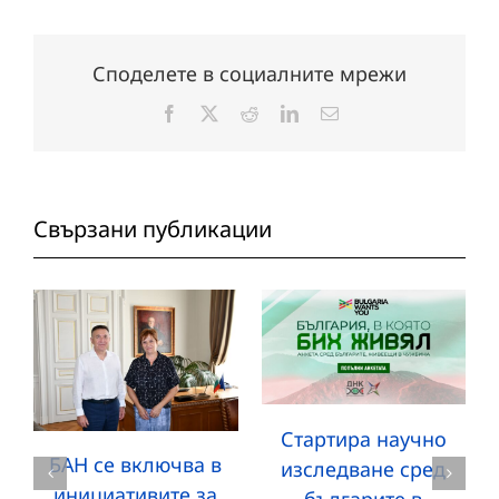
Споделете в социалните мрежи
Facebook
X
Reddit
LinkedIn
Електронна
поща:
Свързани публикации
Стартира научно
БАН се включва в
изследване сред
инициативите за
българите в