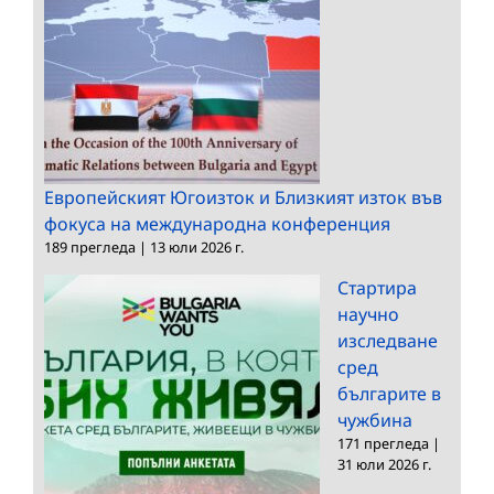
Европейският Югоизток и Близкият изток във
фокуса на международна конференция
189 прегледа
|
13 юли 2026 г.
Стартира
научно
изследване
сред
българите в
чужбина
171 прегледа
|
31 юли 2026 г.