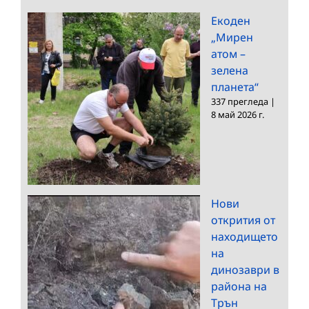
Екоден
„Мирен
атом –
зелена
планета“
337 прегледа
|
8 май 2026 г.
Нови
открития от
находището
на
динозаври в
района на
Трън