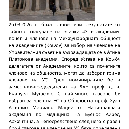
26.03.2026 г. бяха оповестени резултатите от
тайното гласуване на всички 42-те академии-
почетни членове на Международната общност
на академиите (Κοινὸν) за избор на членове на
Управителния съвет на възраждащата се в Атина
Платонова академия. Според Устава на Κοινὸν
делегатите от Академиите, които са почетните
членове на общността, могат да изберат трима
членове на УС. Сред номинираните бе и
заместник-председателят на БАН проф. д. н.
Емануел Мутафов. С най-много гласове бе
избран за член на УС на Общността проф. Хуан
Антонио Мариано Мацей от Националната
академия по медицина на Буенос Айрес,
Аржентина, а непосредствено след него с равен
брой гласове за членове на УС бяха определени