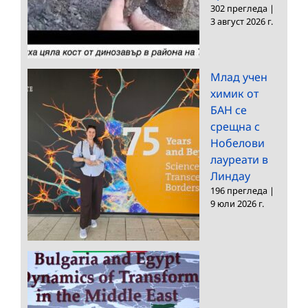
302 прегледа
|
3 август 2026 г.
Млад учен
химик от
БАН се
срещна с
Нобелови
лауреати в
Линдау
196 прегледа
|
9 юли 2026 г.