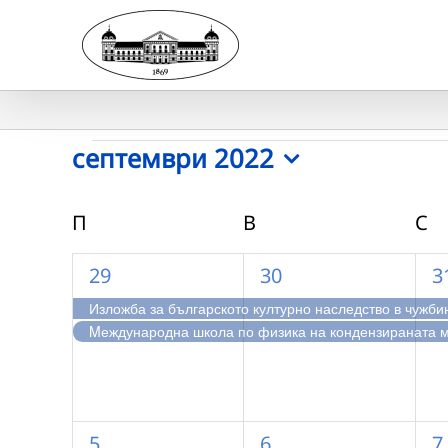
Skip
to
content
Събития
септември 2022
Select
date.
Календар
П
ПОНЕДЕЛНИК
В
ВТОРНИК
С
С
на
2
2
2
29
30
3
Събития
събития,
събития,
с
Изложба за българското културно наследство в чужби
Mеждународна школа по физика на кондензираната 
1
2
2
5
6
7