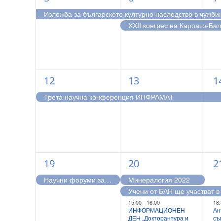
събитие,
събития,
с
Изложба за българското културно наследство в чужби
ХХII конгрес на Карпато-Ба
1
1
1
12
13
1
събитие,
събитие,
с
Трета научна конференция ИНФРАМАТ
1
4
2
19
20
2
събитие,
събития,
с
Научни форуми за Гоце Делчев и 100-годишнината на македонските политически организации
Минералогия 2022
15:00
-
16:00
18:
ИНФОРМАЦИОНЕН
Ан
ДЕН „Докторантура и
съ