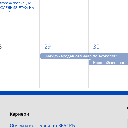
лгарска поезия „НА
СЛЕДНИЯ ЕТАЖ НА
БЕТО“
1
2
8
29
30
ъбития,
събитие,
събития,
„Международен семинар по екология“
Е
Кариери
Обяви и конкурси по ЗРАСРБ