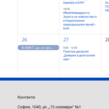
кариера в БАН“
бъ
ПО
18:00
НЕ
#ВижНевижданото:
Зората на човечеството
в Националния
природонаучен музей –
БАН
1
1
0
26
27
2
събитие,
събитие,
с
В ИИКТ ще се проведе обучение за устойчивостта на цифровите вериги на доставки
9:00
-
12:00
Панелна дискусия
„Доверие в дигиталния
свят“
Контакти
София, 1040, ул. „15 ноември“ №1