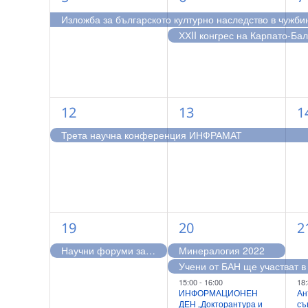
събитие,
събития,
с
Изложба за българското културно наследство в чужби
ХХII конгрес на Карпато-Ба
1
1
1
12
13
1
събитие,
събитие,
с
Трета научна конференция ИНФРАМАТ
1
4
2
19
20
2
събитие,
събития,
с
Научни форуми за Гоце Делчев и 100-годишнината на македонските политически организации
Минералогия 2022
15:00
-
16:00
18:
ИНФОРМАЦИОНЕН
Ан
ДЕН „Докторантура и
съ