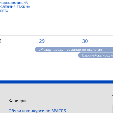
лгарска поезия „НА
СЛЕДНИЯ ЕТАЖ НА
БЕТО“
1
2
8
29
30
ъбития,
събитие,
събития,
„Международен семинар по екология“
Е
Кариери
Обяви и конкурси по ЗРАСРБ