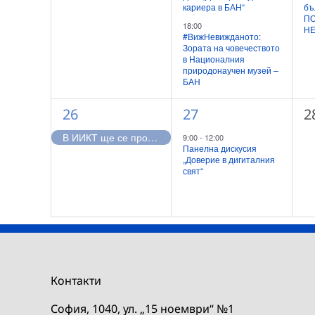
кариера в БАН“
бъ
ПО
18:00
НЕ
#ВижНевижданото:
Зората на човечеството
в Националния
природонаучен музей –
БАН
1
1
0
26
27
2
събитие,
събитие,
с
В ИИКТ ще се проведе обучение за устойчивостта на цифровите вериги на доставки
9:00
-
12:00
Панелна дискусия
„Доверие в дигиталния
свят“
Контакти
София, 1040, ул. „15 ноември“ №1