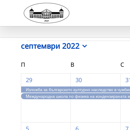
Skip
to
content
Събития
септември 2022
Select
date.
Календар
П
ПОНЕДЕЛНИК
В
ВТОРНИК
С
С
на
2
2
2
29
30
3
Събития
събития,
събития,
с
Изложба за българското културно наследство в чужби
Mеждународна школа по физика на кондензираната 
1
2
2
5
6
7