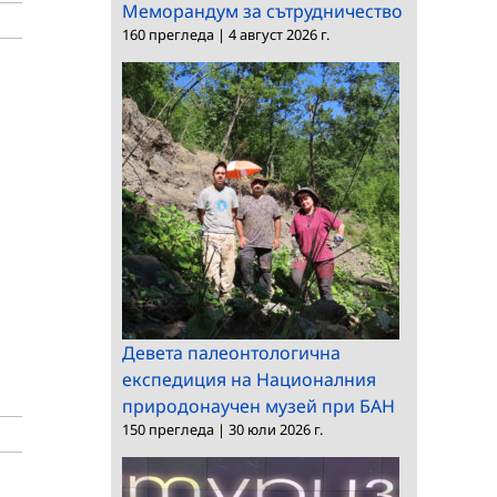
Меморандум за сътрудничество
160 прегледа
|
4 август 2026 г.
Девета палеонтологична
експедиция на Националния
природонаучен музей при БАН
150 прегледа
|
30 юли 2026 г.