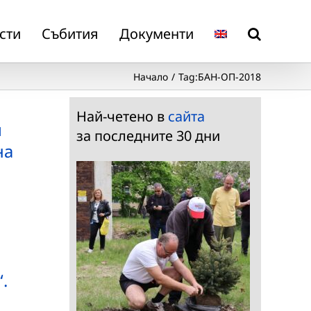
сти
Събития
Документи
Начало
Tag:
БАН-ОП-2018
Най-четено в
сайта
и
за последните 30 дни
на
.