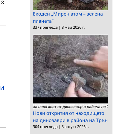
18
Екоден „Мирен атом – зелена
планета“
337 прегледа
|
8 май 2026 г.
ни
Нови открития от находището
на динозаври в района на Трън
304 прегледа
|
3 август 2026 г.