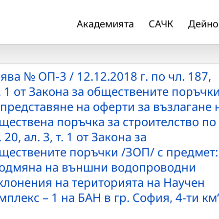
Академията
САЧК
Дейно
ява № ОП-3 / 12.12.2018 г. по чл. 187,
. 1 от Закона за обществените поръчк
 представяне на оферти за възлагане 
ществена поръчка за строителство по
. 20, ал. 3, т. 1 от Закона за
ществените поръчки /ЗОП/ с предмет:
одмяна на външни водопроводни
клонения на територията на Научен
мплекс – 1 на БАН в гр. София, 4-ти км“