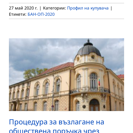
27 май 2020 г.
|
Категории:
Профил на купувача
|
Етикети:
БАН-ОП-2020
Процедура за възлагане на
обществена поръчка чрез