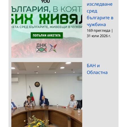
изследване
сред
българите в
чужбина
169 прегледа
|
31 юли 2026 г.
БАН и
Областна