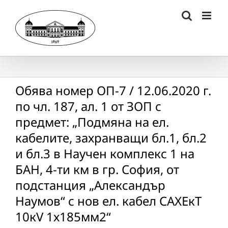
Skip
to
content
Обява номер ОП-7 / 12.06.2020 г.
по чл. 187, ал. 1 от ЗОП с
предмет: „Подмяна на ел.
кабелите, захранващи бл.1, бл.2
и бл.3 в Научен комплекс 1 на
БАН, 4-ти км в гр. София, от
подстанция „Александър
Наумов“ с нов ел. кабел САХЕкТ
10кV 1х185мм2“