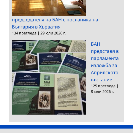
председателя на БАН с посланика на
България в Хърватия
134 прегледа
|
29 юли 2026 г.
БАН
представя в
парламента
изложба за
Априлското
въстание
125 прегледа
|
8 юли 2026 г.