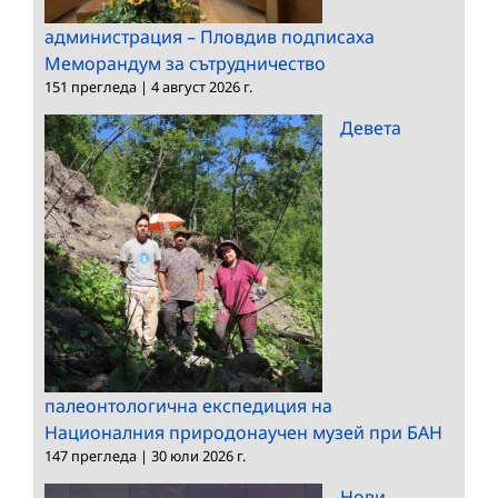
администрация – Пловдив подписаха
Меморандум за сътрудничество
151 прегледа
|
4 август 2026 г.
Девета
палеонтологична експедиция на
Националния природонаучен музей при БАН
147 прегледа
|
30 юли 2026 г.
Нови