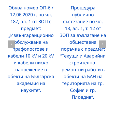
Обява номер ОП-6 /
Процедура
12.06.2020 г. по чл.
публично
187, ал. 1 от ЗОП с
състезание по чл.
предмет:
18, ал. 1, т. 12 от
„Извънгаранционно
ЗОП за възлагане на
обслужване на
обществена
трафопостове и
поръчка с предмет:
кабели 10 kV и 20 kV
“Текущи и Аварийни
и кабели ниско
строително-
напрежение в
ремонтни работи в
обекти на Българска
обекти на БАН на
академия на
територията на гр.
науките“.
София и гр.
Пловдив“.