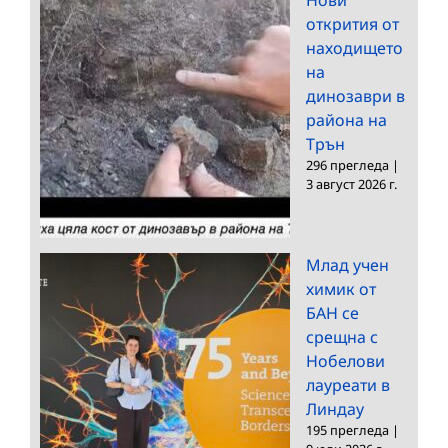
открития от
находището
на
динозаври в
района на
Трън
296 прегледа
|
3 август 2026 г.
Млад учен
химик от
БАН се
срещна с
Нобелови
лауреати в
Линдау
195 прегледа
|