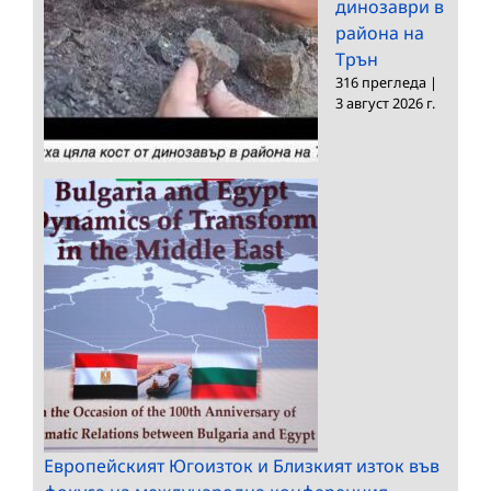
динозаври в
района на
Трън
316 прегледа
|
3 август 2026 г.
Европейският Югоизток и Близкият изток във