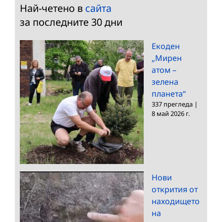
Най-четено в
сайта
за последните 30 дни
Екоден
„Мирен
атом –
зелена
планета“
337 прегледа
|
8 май 2026 г.
Нови
открития от
находището
на