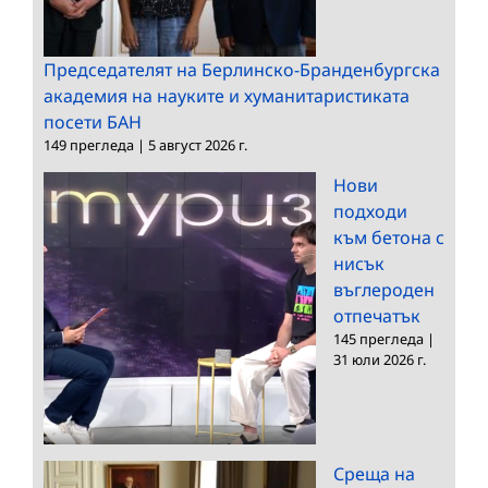
Председателят на Берлинско-Бранденбургска
академия на науките и хуманитаристиката
посети БАН
149 прегледа
|
5 август 2026 г.
Нови
подходи
към бетона с
нисък
въглероден
отпечатък
145 прегледа
|
31 юли 2026 г.
Среща на