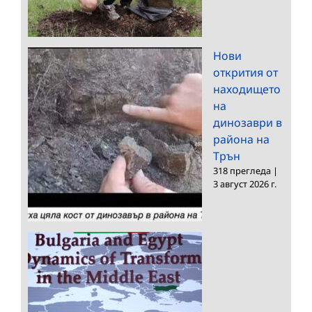
Нови
открития от
находището
на
динозаври в
района на
Трън
318 прегледа
|
3 август 2026 г.