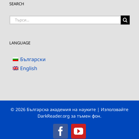
SEARCH
Търсене
на:
LANGUAGE
Български
English
© 2026 Българска академия на науките | Използвайте
DarkReader.org
за тъмен фон.
Facebook
YouTube