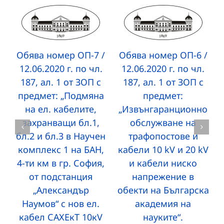
Обява номер ОП-7 /
Обява номер ОП-6 /
12.06.2020 г. по чл.
12.06.2020 г. по чл.
187, ал. 1 от ЗОП с
187, ал. 1 от ЗОП с
предмет: „Подмяна
предмет:
на ел. кабелите,
„Извънгаранционно
захранващи бл.1,
обслужване на
бл.2 и бл.3 в Научен
трафопостове и
комплекс 1 на БАН,
кабели 10 kV и 20 kV
4-ти км в гр. София,
и кабели ниско
от подстанция
напрежение в
„Александър
обекти на Българска
Наумов“ с нов ел.
академия на
кабел САХЕкТ 10кV
науките“.