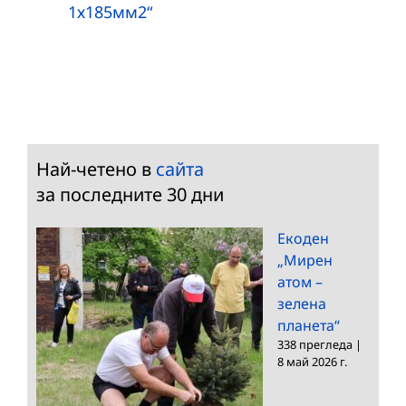
1х185мм2“
Най-четено в
сайта
за последните 30 дни
Екоден
„Мирен
атом –
зелена
планета“
338 прегледа
|
8 май 2026 г.