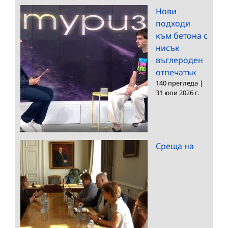
Нови
подходи
към бетона с
нисък
въглероден
отпечатък
140 прегледа
|
31 юли 2026 г.
Среща на