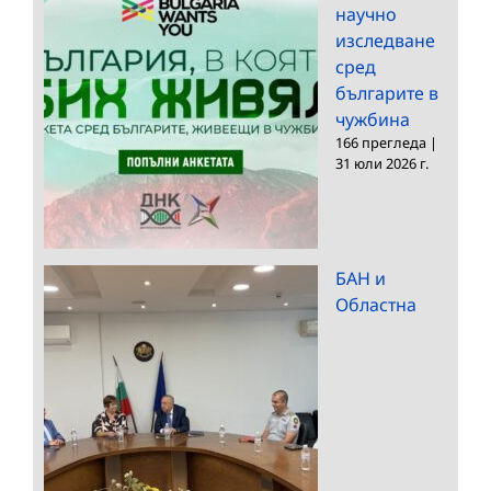
научно
изследване
сред
българите в
чужбина
166 прегледа
|
31 юли 2026 г.
БАН и
Областна