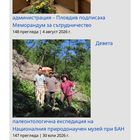
администрация – Пловдив подписаха
Меморандум за сътрудничество
148 прегледа
|
4 август 2026 г.
Девета
палеонтологична експедиция на
Националния природонаучен музей при БАН
147 прегледа
|
30 юли 2026 г.