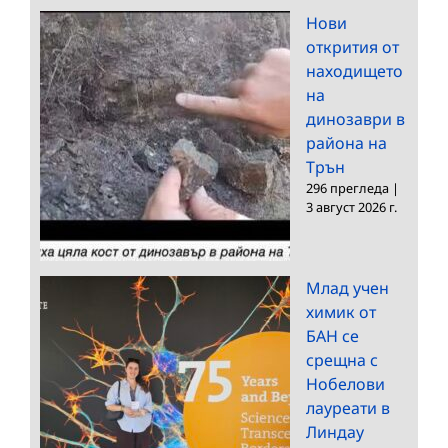
Нови
открития от
находището
на
динозаври в
района на
Трън
296 прегледа
|
3 август 2026 г.
Млад учен
химик от
БАН се
срещна с
Нобелови
лауреати в
Линдау