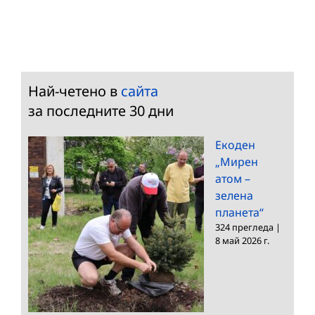
Най-четено в
сайта
за последните 30 дни
Екоден
„Мирен
атом –
зелена
планета“
324 прегледа
|
8 май 2026 г.