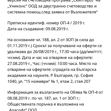
версии на счетоводна програма „Скиптър(i)” на
„Униконс” ООД за двустранно счетоводство и
системна помощ след заявка от Възложителя“
Преписка идентиф. номер ОП-4 / 2019 г.
Дата на създаване: 09.08.2019 г.
На основание чл. 188, ал. 2 от ЗОП (в сила до
01.11.2019 г.) Срокът за получаване на оферти се
удължава до 26/08/2019 г., 17:30 часа (дд/мм/гггг,
чч:мм). Дата и час на отваряне на офертите:
27.08.2019 г., Час: (чч:мм): 10:00 часа. Място на
отваряне на офертите: сградата на Българска
академия на науките, Р България, гр. София
1040, ул. “15 ноември” № 1, етаж 2, стая 207
Информация за възлагането на Обява № ОП-4 от
08.08.2019 г. по чл. 187, ал. 1 от ЗОП г.:
Обществената поръчка е възложена на
„Адасофт” ООД