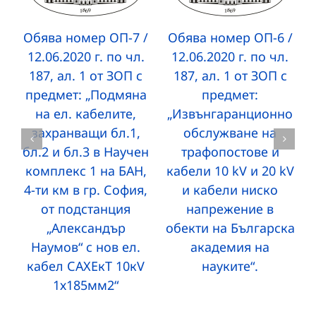
Обява номер ОП-7 /
Обява номер ОП-6 /
12.06.2020 г. по чл.
12.06.2020 г. по чл.
187, ал. 1 от ЗОП с
187, ал. 1 от ЗОП с
предмет: „Подмяна
предмет:
на ел. кабелите,
„Извънгаранционно
захранващи бл.1,
обслужване на
бл.2 и бл.3 в Научен
трафопостове и
комплекс 1 на БАН,
кабели 10 kV и 20 kV
4-ти км в гр. София,
и кабели ниско
от подстанция
напрежение в
„Александър
обекти на Българска
Наумов“ с нов ел.
академия на
кабел САХЕкТ 10кV
науките“.
1х185мм2“