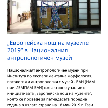
„Европейска нощ на музеите
2019“ в Националния
антропологичен музей
Националният антропологичен музей при
Института по експериментална морфология,
патология и антропология с музей - БАН (НАМ
при ИЕМПАМ-БАН) взе активно участие в
инициативата „Европейска нощ на музеите“,
която се проведе за петнадесета поредна
година в цялата страна на 18 май 2019 г. Тази