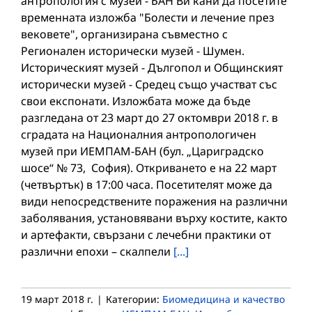
антропология с музей - БАН Ви кани да посетите
временната изложба "Болести и лечение през
вековете", организирана съвместно с
Регионален исторически музей - Шумен.
Историческият музей - Дългопол и Общинският
исторически музей - Средец също участват със
свои експонати. Изложбата може да бъде
разгледана от 23 март до 27 октомври 2018 г. в
сградата на Националния антропологичен
музей при ИЕМПАМ-БАН (бул. „Цариградско
шосе“ № 73, София). Откриването е на 22 март
(четвъртък) в 17:00 часа. Посетителят може да
види непосредствените поражения на различни
заболявания, установявани върху костите, както
и артефакти, свързани с лечебни практики от
различни епохи – скалпели
[...]
19 март 2018 г.
|
Категории:
Биомедицина и качество