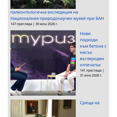
палеонтологична експедиция на
Националния природонаучен музей при БАН
147 прегледа
|
30 юли 2026 г.
Нови
подходи
към бетона с
нисък
въглероден
отпечатък
141 прегледа
|
31 юли 2026 г.
Среща на