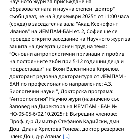
научното жури за присъждане на
образователната и научна степен "доктор"
съобщават, че на 3 декември 2025г. от 11:00 часа
(сряда) в заседателна зала "Акад Ксенофонт
Иванов" на ИЕМПАМ-БАН ет. 2, София ще се
проведе открито заседание на Научното жури за
защита на дисертационен труд на тема:
“Основни антропологични признаци и пробив
на постоянните зъби при 5-12 годишни деца и
подрастващи” на Боян Валентинов Кирилов,
докторант редовна докторантура от ИЕМПАМ -
БАН по професионално направление: 4.3. "
Биологични науки ", Докторска програма:
“Антропология“ Научно жури (назначено със
Заповед на Директора на ИЕМПАМ - БАН №
НО-05-05-6/02.10.2025г.): Вътрешни членове:
Проф. д-р Димитър Стефанов Кадийски, дмн
Доц. Диана Христова Тонева, доктор резервен
член: Доц. д-р Атанас
[...]