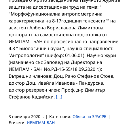
защита на дисертационен труд на тема: “
"Морфофункционална антропометрична
характеристика на 8-17годишни тенесисти"” на
асистент Албена Бориславова Димитрова,
докторант на самостоятелна подготовка от
ИЕМПАМ - БАН по професионално направление:
4.3 " Биологични науки ", научна специалност:
“Антропология” (шифър: 01.06.01). Научно жури
(назначено със Заповед на Директора на
ИЕМПАМ - БАН No.РД-15-55/18.09.2020 г.):
Вътрешни членове: Доц. Рачо Стефанов Стоев,
доктор Доц. Ивайла Иванова - Пандурска,
доктор резервен член: Проф. д-р Димитър
Стефанов Кадийски,
[...]
3 ноември 2020 г.
|
Категории:
Обяви по ЗРАСРБ
|
Етикети:
ИЕМПАМ-БАН