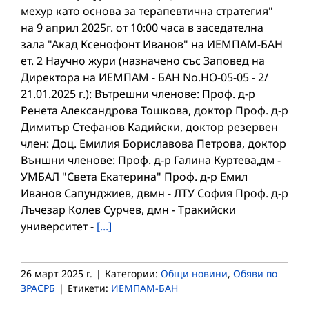
мехур като основа за терапевтична стратегия"
на 9 април 2025г. от 10:00 часа в заседателна
зала "Акад Ксенофонт Иванов" на ИЕМПАМ-БАН
ет. 2 Научно жури (назначено със Заповед на
Директора на ИЕМПАМ - БАН No.НО-05-05 - 2/
21.01.2025 г.): Вътрешни членове: Проф. д-р
Ренета Александрова Тошкова, доктор Проф. д-р
Димитър Стефанов Кадийски, доктор резервен
член: Доц. Емилия Бориславова Петрова, доктор
Външни членове: Проф. д-р Галина Куртева,дм -
УМБАЛ "Света Екатерина" Проф. д-р Емил
Иванов Сапунджиев, двмн - ЛТУ София Проф. д-р
Лъчезар Колев Сурчев, дмн - Тракийски
университет -
[...]
26 март 2025 г.
|
Категории:
Общи новини
,
Обяви по
ЗРАСРБ
|
Етикети:
ИЕМПАМ-БАН