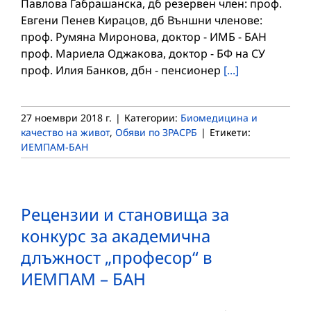
Павлова Габрашанска, дб резервен член: проф.
Евгени Пенев Кирацов, дб Външни членове:
проф. Румяна Миронова, доктор - ИМБ - БАН
проф. Мариела Оджакова, доктор - БФ на СУ
проф. Илия Банков, дбн - пенсионер
[...]
27 ноември 2018 г.
|
Категории:
Биомедицина и
качество на живот
,
Обяви по ЗРАСРБ
|
Етикети:
ИЕМПАМ-БАН
Рецензии и становища за
конкурс за академична
длъжност „професор“ в
ИЕМПАМ – БАН