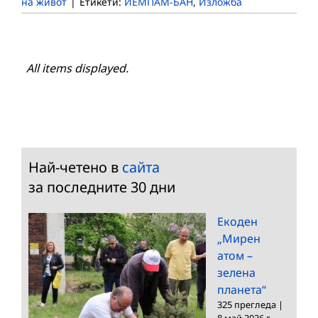
на живот
|
Етикети:
ИЕМПАМ-БАН
,
Изложба
Най-четено в
сайта
за последните 30 дни
Екоден
„Мирен
атом –
зелена
планета“
325 прегледа
|
8 май 2026 г.