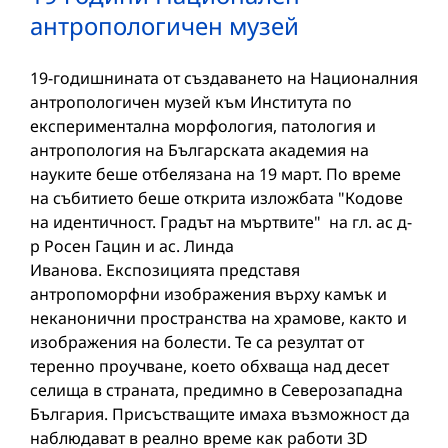
антропологичен музей
19-годишнината от създаването на Националния
антропологичен музей към Института по
експериментална морфология, патология и
антропология на Българската академия на
науките беше отбелязана на 19 март. По време
на събитието беше открита изложбата "Кодове
на идентичност. Градът на мъртвите" на гл. ас д-
р Росен Гацин и ас. Линда
Иванова. Експозицията представя
антропоморфни изображения върху камък и
неканонични пространства на храмове, както и
изображения на болести. Те са резултат от
теренно проучване, което обхваща над десет
селища в страната, предимно в Северозападна
България. Присъстващите имаха възможност да
наблюдават в реално време как работи 3D