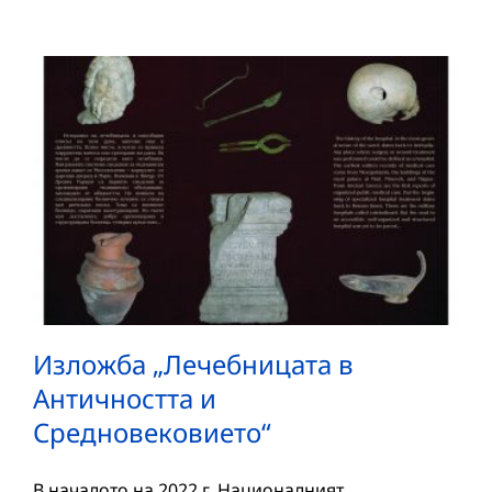
Изложба „Лечебницата в
Античността и
Средновековието“
В началото на 2022 г. Националният