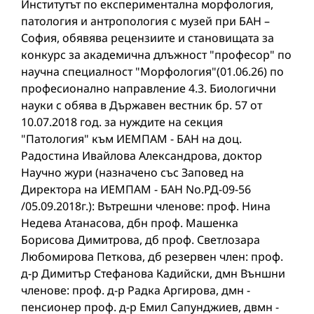
Институтът по експериментална морфология,
патология и антропология с музей при БАН –
София, обявява рецензиите и становищата за
конкурс за академична длъжност "професор" по
научна специалност "Морфология"(01.06.26) по
професионално направление 4.3. Биологични
науки с обява в Държавен вестник бр. 57 от
10.07.2018 год. за нуждите на секция
"Патология" към ИЕМПАМ - БАН на доц.
Радостина Ивайлова Александрова, доктор
Научно жури (назначено със Заповед на
Директора на ИЕМПАМ - БАН No.РД-09-56
/05.09.2018г.): Вътрешни членове: проф. Нина
Недева Атанасова, дбн проф. Машенка
Борисова Димитрова, дб проф. Светлозара
Любомирова Петкова, дб резервен член: проф.
д-р Димитър Стефанова Кадийски, дмн Външни
членове: проф. д-р Радка Аргирова, дмн -
пенсионер проф. д-р Емил Сапунджиев, двмн -