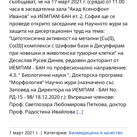
съобщават, че на 17 март 2021 г. (сряда) от 11.00
часа в заседателна зала "Акад Ксенофонт
Иванов" на ИЕМПАМ-БАН ет. 2, София ще се
проведе открито заседание на Научното жури за
защита на дисертационен труд на тема:
“Цитотоксична активност на метални [Cu(II),
Co(II)] комплекси с Шифови бази и Дисулфирам
при човешки и животински туморни клетки” на
Десислав Русев Динев, редовен докторант от
ИЕМПАМ - БАН по професионално направление:
4.3. " Биологични науки ", Докторска програма:
“Морфология“ Научно жури (назначено със
Заповед на Директора на ИЕМПАМ - БАН No.
РД-15 - 98/ 18.12.2020 г.): Вътрешни членове:
Проф. Светлозара Любомирова Петкова, доктор
Проф. Радостина Ивайлова
[...]
1 март 2021 г.
|
Категории:
Биомедицина и качество