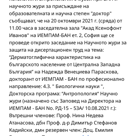
научното жури за присъждане на
образователната и научна степен "доктор"
съобщават, че на 20 октомври 2021 г. (сряда) от
11.00 часа в заседателна зала "Акад Ксенофонт
Иванов" на ИЕМПАМ-БАН ет. 2, София ще се
проведе открито заседание на Научното жури за
защита на дисертационен труд на тема:
“Дерматоглифична характеристика на
българското население от Централна Западна
България” на Надежда Венециева Параскова,
докторант от ИЕМПАМ - БАН по професионално
направление: 4.3. " Биологични науки ",
Докторска програма: “Антропология“ Научно
жури (назначено със Заповед на Директора на
ИЕМПАМ - БАН No. РД-15 – 53А/ 10.08.2021 г.):
Вътрешни членове: Проф. Нина Недева
Атанасова, дбн Проф. д-р Димитър Стефанов
Кадийски, дмн резервен член: Доц. Емилия