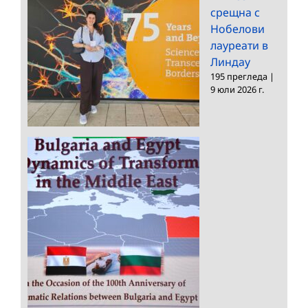
Нобелови
лауреати в
Линдау
195 прегледа
|
9 юли 2026 г.
Европейският Югоизток и Близкият изток във