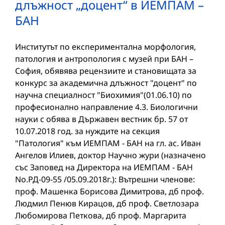
длъжност „доцент“ в ИЕМПАМ –
БАН
Институтът по експериментална морфология,
патология и антропология с музей при БАН –
София, обявява рецензиите и становищата за
конкурс за академична длъжност "доцент" по
научна специалност "Биохимия"(01.06.10) по
професионално направление 4.3. Биологични
науки с обява в Държавен вестник бр. 57 от
10.07.2018 год. за нуждите на секция
"Патология" към ИЕМПАМ - БАН на гл. ас. Иван
Ангелов Илиев, доктор Научно жури (назначено
със Заповед на Директора на ИЕМПАМ - БАН
No.РД-09-55 /05.09.2018г.): Вътрешни членове:
проф. Машенка Борисова Димитрова, дб проф.
Людмил Пенюв Кирацов, дб проф. Светлозара
Любомирова Петкова, дб проф. Маргарита