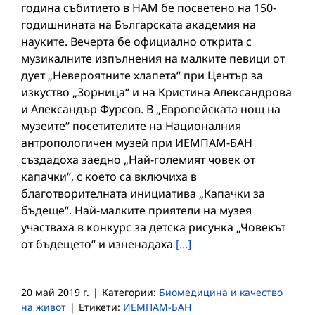
година събитието в НАМ бе посветено на 150-
годишнината на Българската академия на
науките. Вечерта бе официално открита с
музикалните изпълнения на малките певици от
дует „Невероятните хлапета“ при Център за
изкуство „Зорница“ и на Кристина Александрова
и Александър Фурсов. В „Европейската нощ на
музеите“ посетителите на Националния
антропологичен музей при ИЕМПАМ-БАН
създадоха заедно „Най-големият човек от
капачки“, с което са включиха в
благотворителната инициатива „Капачки за
бъдеще“. Най-малките приятели на музея
участваха в конкурс за детска рисунка „Човекът
от бъдещето“ и изненадаха
[...]
20 май 2019 г.
|
Категории:
Биомедицина и качество
на живот
|
Етикети:
ИЕМПАМ-БАН