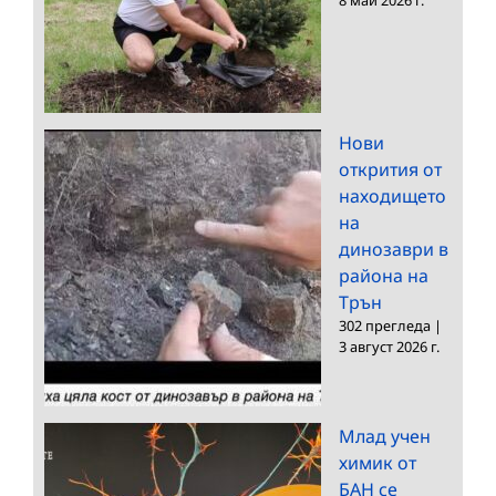
Нови
открития от
находището
на
динозаври в
района на
Трън
302 прегледа
|
3 август 2026 г.
Млад учен
химик от
БАН се
срещна с