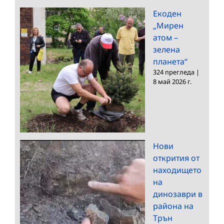
Екоден
„Мирен
атом –
зелена
планета“
324 прегледа
|
8 май 2026 г.
Нови
открития от
находището
на
динозаври в
района на
Трън