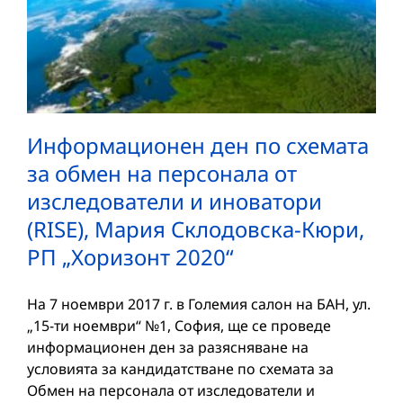
Информационен ден по схемата
за обмен на персонала от
изследователи и иноватори
(RISE), Мария Склодовска-Кюри,
РП „Хоризонт 2020“
На 7 ноември 2017 г. в Големия салон на БАН, ул.
„15-ти ноември“ №1, София, ще се проведе
информационен ден за разясняване на
условията за кандидатстване по схемата за
Обмен на персонала от изследователи и