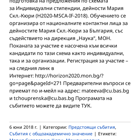
подготовка на предложения по схемата
за Индивидуални стипендии, дейности Мария
Скл.-Кюри (Н2020-MSCA-IF-2018). Обучението се
организира от националните контактни лица за
дейностите Мария Скл.-Кюри за България, със
съдействието на дирекция „Наука“, МОН.
Поканата за участие е насочена към всички
кандидати по тази схема както индивидуални,
така и за организации. Регистрация за участие –
на следния линк в
Интернет: http://horizon2020.mon.bg/?
go=page&pageId=271 Предварителни въпроси се
приемат по и-мейл на адрес: mateeva@cu.bas.bg
и tchouprenska@cu.bas.bg Програмата на
събитието можете да видите ТУК.
6 юни 2018 г.
|
Категории:
Предстоящи събития
,
Събития с общоакадемично значение
|
Етикети: