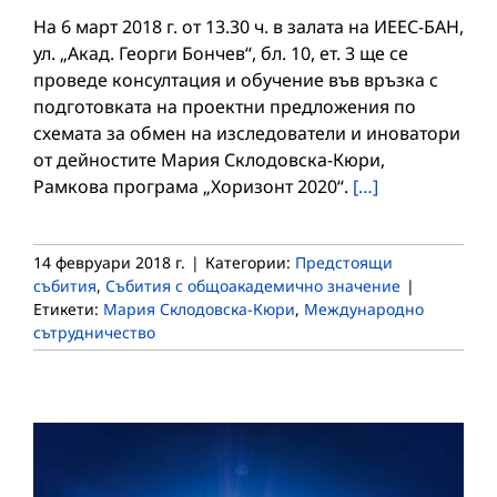
На 6 март 2018 г. от 13.30 ч. в залата на ИЕЕС-БАН,
ул. „Акад. Георги Бончев“, бл. 10, ет. 3 ще се
проведе консултация и обучение във връзка с
подготовката на проектни предложения по
схемата за обмен на изследователи и иноватори
от дейностите Мария Склодовска-Кюри,
Рамкова програма „Хоризонт 2020“.
[…]
14 февруари 2018 г.
|
Категории:
Предстоящи
събития
,
Събития с общоакадемично значение
|
Етикети:
Мария Склодовска-Кюри
,
Международно
сътрудничество