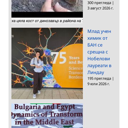
300 прегледа
|
3 август 2026 г.
Млад учен
химик от
БАН се
срещна с
Нобелови
лауреати в
Линдау
195 прегледа
|
9 юли 2026 г.