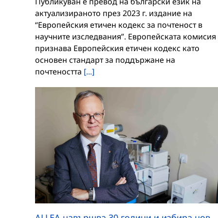
Публикуван е превод на български език на
актуализираното през 2023 г. издание на
“Европейския етичен кодекс за почтеност в
научните изследвания”. Европейската комисия
признава Европейския етичен кодекс като
основен стандарт за поддържане на
почтеността
[...]
ALLEA навършва 30 години и избира нов