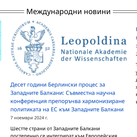
Международни новини
Десет години Берлински процес за
Западните Балкани: Съвместна научна
конференция препоръчва хармонизиране
политиката на ЕС към Западните Балкани
7 ноември 2024 г.
Шестте страни от Западните Балкани
постепенно се интегрират към Европейския