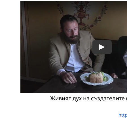
Живият дух на създателите 
htt