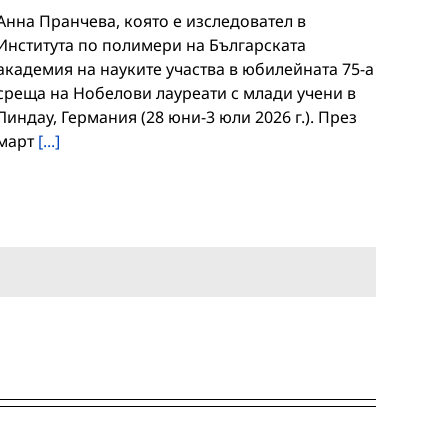
Анна Пранчева, която е изследовател в
Института по полимери на Българската
академия на науките участва в юбилейната 75-а
среща на Нобелови лауреати с млади учени в
Линдау, Германия (28 юни-3 юли 2026 г.). През
март
[...]