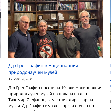
а
Д-р Грег Графин в Националния
природонаучен музей
17 юли 2026 г.
Д-р Грег Графин посети на 10 юли Националния
природонаучен музей по покана на доц.
Тихомир Стефанов, заместник-директор на
музея. Д-р Графин има докторска степен по