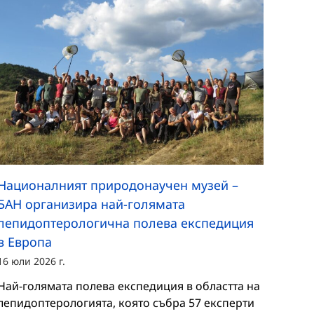
Националният природонаучен музей –
БАН организира най-голямата
лепидоптерологична полева експедиция
в Европа
16 юли 2026 г.
Най-голямата полева експедиция в областта на
лепидоптерологията, която събра 57 експерти