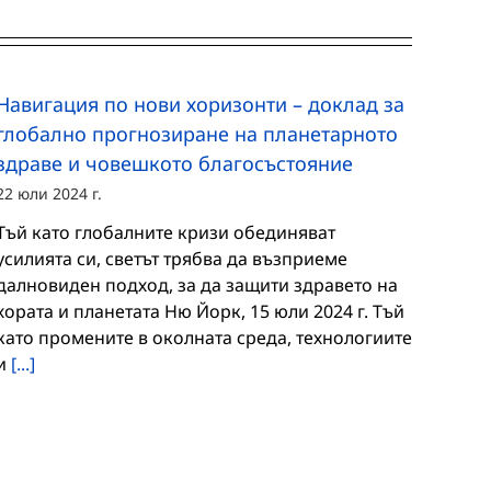
Навигация по нови хоризонти – доклад за
глобално прогнозиране на планетарното
здраве и човешкото благосъстояние
22 юли 2024 г.
Тъй като глобалните кризи обединяват
усилията си, светът трябва да възприеме
далновиден подход, за да защити здравето на
хората и планетата Ню Йорк, 15 юли 2024 г. Тъй
като промените в околната среда, технологиите
и
[...]