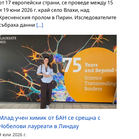
от 17 европейски страни, се проведе между 15
и 19 юни 2026 г. край село Влахи, над
Кресненския пролом в Пирин. Изследователите
събраха данни
[...]
Млад учен химик от БАН се срещна с
Нобелови лауреати в Линдау
9 юли 2026 г.