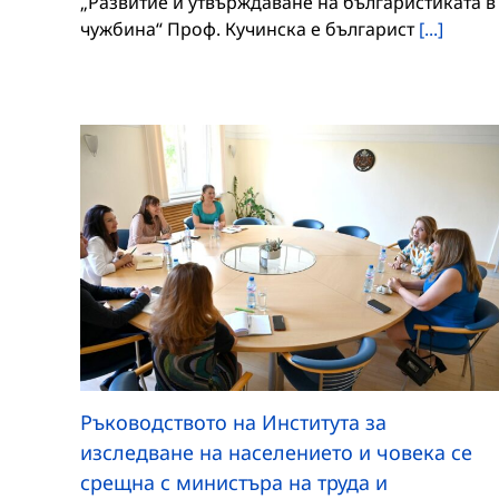
„Развитие и утвърждаване на българистиката в
чужбина“ Проф. Кучинска е българист
[...]
Ръководството на Института за
изследване на населението и човека се
срещна с министъра на труда и