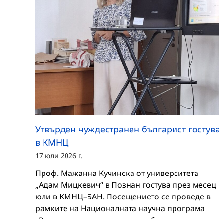
Утвърден чуждестранен българист гостув
в КМНЦ
17 юли 2026 г.
Проф. Мажанна Кучинска от университета
„Адам Мицкевич“ в Познан гостува през месец
юли в КМНЦ–БАН. Посещението се проведе в
рамките на Националната научна програма