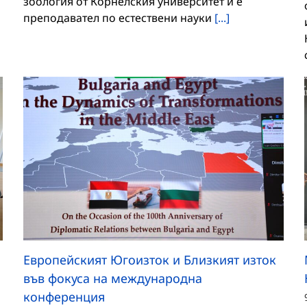
зоология от Корнелския университет и е
преподавател по естествени науки
[...]
Европейският Югоизток и Близкият изток
във фокуса на международна
конференция