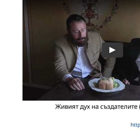
Живият дух на създателите 
htt