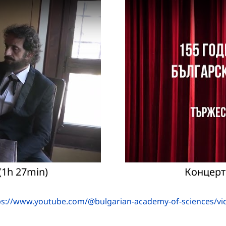
(1h 27min)
Концерт
ps://www.youtube.com/@bulgarian-academy-of-sciences/vi