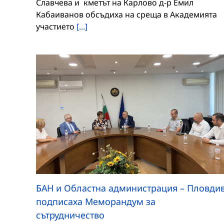
Славчева и кметът на Карлово д-р Емил
Кабаиванов обсъдиха на среща в Академията
участието
[...]
БАН и Областна администрация – Пловди
подписаха Меморандум за
сътрудничество