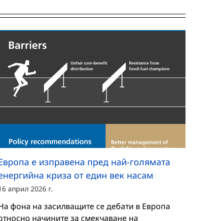
Европа е изправена пред най-голямата
енергийна криза от един век насам
16 април 2026 г.
На фона на засилващите се дебати в Европа
относно начините за смекчаване на