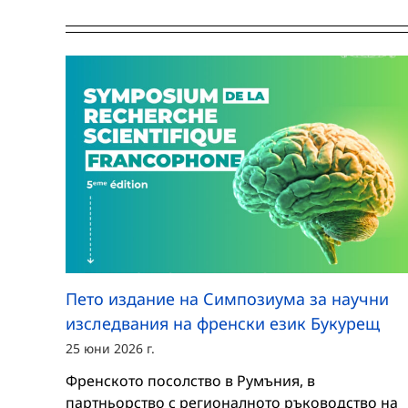
Пето издание на Симпозиума за научни
изследвания на френски език Букурещ
25 юни 2026 г.
Френското посолство в Румъния, в
партньорство с регионалното ръководство на