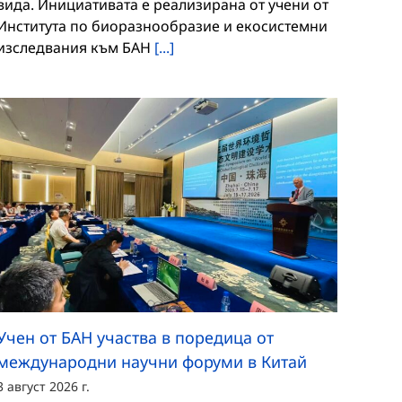
вида. Инициативата е реализирана от учени от
Института по биоразнообразие и екосистемни
изследвания към БАН
[...]
Учен от БАН участва в поредица от
международни научни форуми в Китай
3 август 2026 г.