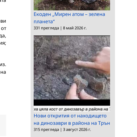
ата
Екоден „Мирен атом – зелена
ови
планета“
 от
331 прегледа
|
8 май 2026 г.
да,
ия;
из.
 на
Нови открития от находището
на динозаври в района на Трън
dIn
Електронна
315 прегледа
|
3 август 2026 г.
поща: