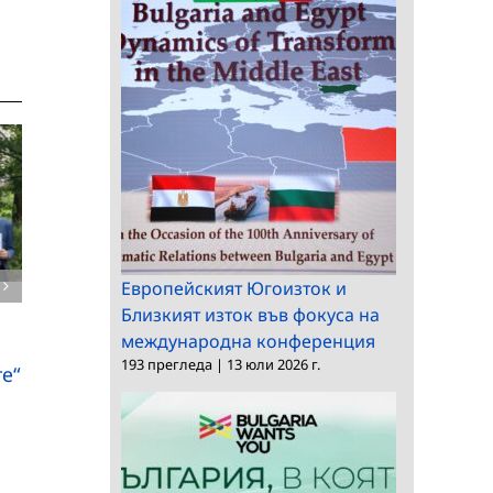
Европейският Югоизток и
Нови разработки в
Близкият изток във фокуса на
областта на зелените
международна конференция
в
193 прегледа
|
13 юли 2026 г.
технологии
е“
Награда “Проф. Ива
Шопов” за изявен
млад учен в областт
на полимерите за