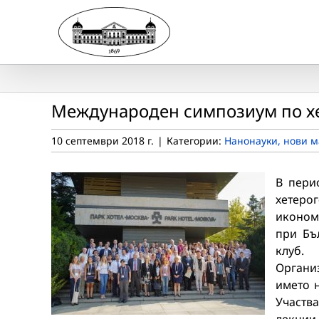
Skip
to
content
Международен симпозиум по хе
10 септември 2018 г.
|
Категории:
Нанонауки, нови м
В перио
хетер
иконом
при Бъ
клуб.
Органи
името н
Участв