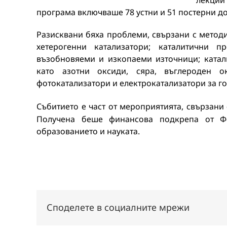
лекции
програма включваше 78 устни и 51 постерни д
Разисквани бяха проблеми, свързани с методи
хетерогенни катализатори; каталитични 
възобновяеми и изкопаеми източници; катал
като азотни оксиди, сяра, въглероден о
фотокатализатори и електрокатализатори за г
Събитието е част от мероприятията, свързани 
Получена беше финансова подкрепа от Ф
образованието и науката.
Споделете в социалните мрежи