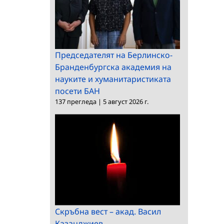
Председателят на Берлинско-
Бранденбургска академия на
науките и хуманитаристиката
посети БАН
137 прегледа
|
5 август 2026 г.
Скръбна вест – акад. Васил
Казанджиев