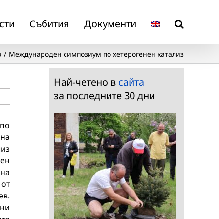
сти
Събития
Документи
о
Международен симпозиум по хетерогенен катализ
Най-четено в
сайта
за последните 30 дни
по
на
лиз
чен
на
 от
ев.
рни