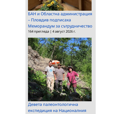
БАН и Областна администрация
– Пловдив подписаха
Меморандум за сътрудничество
164 прегледа
|
4 август 2026 г.
Девета палеонтологична
експедиция на Националния