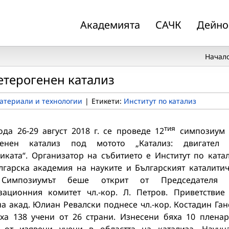
Академията
САЧК
Дейно
Начал
терогенен катализ
атериали и технологии
|
Етикети:
Институт по катализ
тия
да 26-29 август 2018 г. се проведе 12
симпозиум 
огенен катализ под мотото „Катализ: двигател 
иката“. Организатор на събитието е Институт по ката
лгарска академия на науките и Българският каталити
 Симпозиумът беше открит от Председателя 
зационния комитет чл.-кор. Л. Петров. Приветствие
а акад. Юлиан Ревалски поднесе чл.-кор. Костадин Ган
аха 138 учени от 26 страни. Изнесени бяха 10 плена