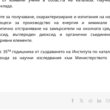
 от изявени учени в областта на катализа. Научн
оклада.
те за получаване, охарактеризиране и изпитания на н
процеси за производство на енергия и химикали
итично отстраняване на замърсители на околната сре
ксид, въглероден диоксид и органични съединен
оривни елементи.
та
с 35
годишниха от създаването на Института по катал
онда за научни изследвания към Министерството
Facebook
X
Reddit
Linke