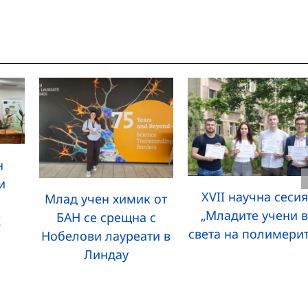
н
и
XVII научна сесия
Млад учен химик от
„Младите учени 
БАН се срещна с
К
света на полимерит
Нобелови лауреати в
Линдау