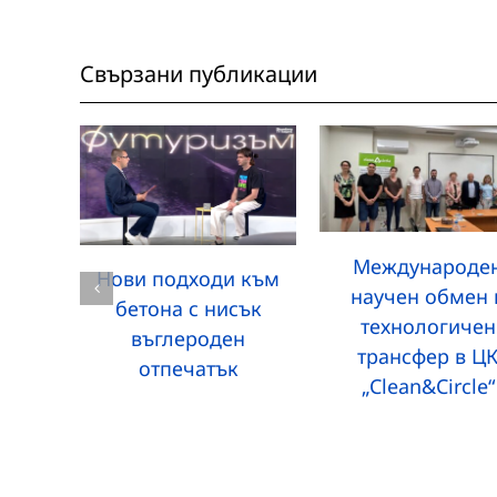
Свързани публикации
Международе
Нови подходи към
научен обмен 
бетона с нисък
технологичен
въглероден
трансфер в Ц
отпечатък
„Clean&Circle“