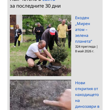
за последните 30 дни
Екоден
„Мирен
атом –
зелена
планета“
324 прегледа
|
8 май 2026 г.
Нови
открития от
находището
на
динозаври в