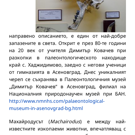
направено описанието, е един от най-добре
запазените в света. Открит е през 80-те години
на 20 век от учителя Димитър Ковачев при
разкопки в палеонтологическото находище
край с. Хаджидимово, заедно с негови ученици
от гимназията в Асеновград. Днес уникалният
череп се съхранява в Палеонтологичния музей
„Димитър Ковачев“ в Асеновград, филиал на
Националния природонаучен музей при БАН.
http://www.nmnhs.com/palaeontological-
museum-in-asenovgrad-bg.html
Махайродусът (
Machairodus
) е между най-
известните изкопаеми животни, впечатляващ с