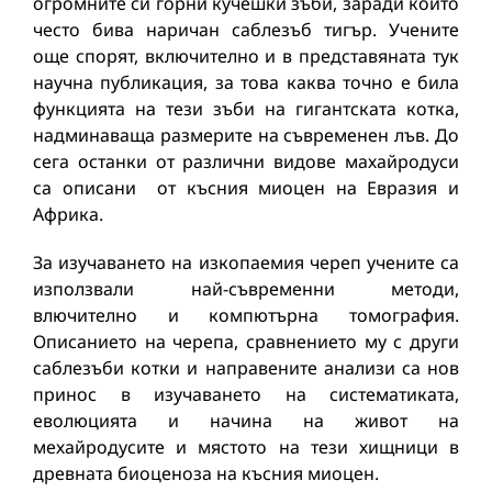
огромните си горни кучешки зъби, заради които
често бива наричан саблезъб тигър. Учените
още спорят, включително и в представяната тук
научна публикация, за това каква точно е била
функцията на тези зъби на гигантската котка,
надминаваща размерите на съвременен лъв. До
сега останки от различни видове махайродуси
са описани от късния миоцен на Евразия и
Африка.
За изучаването на изкопаемия череп учените са
използвали най-съвременни методи,
влючително и компютърна томография.
Описанието на черепа, сравнението му с други
саблезъби котки и направените анализи са нов
принос в изучаването на систематиката,
еволюцията и начина на живот на
мехайродусите и мястото на тези хищници в
древната биоценоза на късния миоцен.