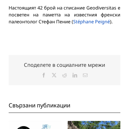
Настоящият 42 брой на списание Geodiversitas е
посветен на паметта на известния френски
палеонтолог Стефан Пение (
Stéphane Peigné
).
Споделете в социалните мрежи
Facebook
X
Reddit
LinkedIn
Електронна
поща:
Свързани публикации