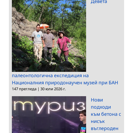
Девета
палеонтологична експедиция на
Националния природонаучен музей при БАН
147 прегледа
|
30 юли 2026 г.
Нови
подходи
към бетона с
нисък
въглероден