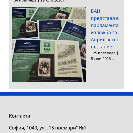
БАН
представя в
парламента
изложба за
Априлското
въстание
125 прегледа
|
8 юли 2026 г.
Контакти
София, 1040, ул. „15 ноември“ №1