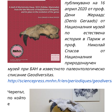
публикувано на 16
април 2020 от проф.
Дени Жераадс
(Denis Geraads)
от
Националния музей
по естествена
история в Париж и
проф. Николай
Спасов от
Националния
природонаучен
музей при БАН в известното палеонтологическо
списание
Geodiversitas
.
http://sciencepress.mnhn.fr/en/periodiques/geodiversi
Черепът,
по който
е