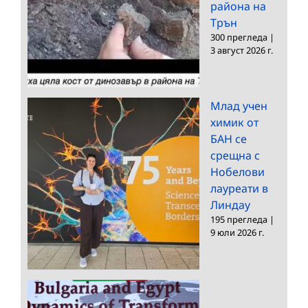
района на
Трън
300 прегледа
|
3 август 2026 г.
Млад учен
химик от
БАН се
срещна с
Нобелови
лауреати в
Линдау
195 прегледа
|
9 юли 2026 г.