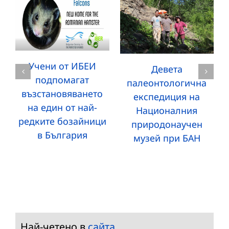
Учени от ИБЕИ
Девета
подпомагат
палеонтологична
възстановяването
експедиция на
на един от най-
Националния
редките бозайници
природонаучен
в България
музей при БАН
Най-четено в
сайта