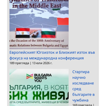
Европейският Югоизток и Близкият изток във
фокуса на международна конференция
189 прегледа
|
13 юли 2026 г.
Стартира
научно
изследване
сред
българите в
чужбина
169 прегледа
|