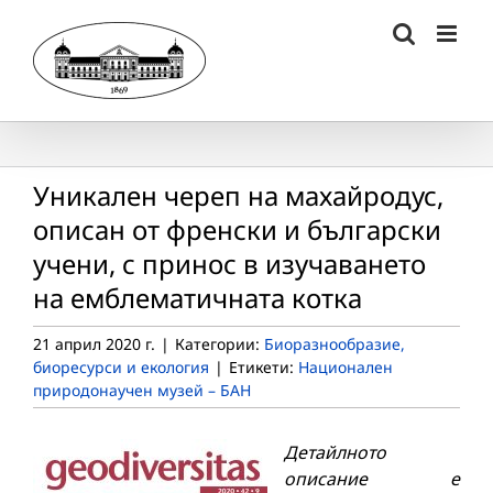
Skip
to
content
Уникален череп на махайродус,
описан от френски и български
учени, с принос в изучаването
на емблематичната котка
21 април 2020 г.
|
Категории:
Биоразнообразие,
биоресурси и екология
|
Етикети:
Национален
природонаучен музей – БАН
Детайлното
описание
е