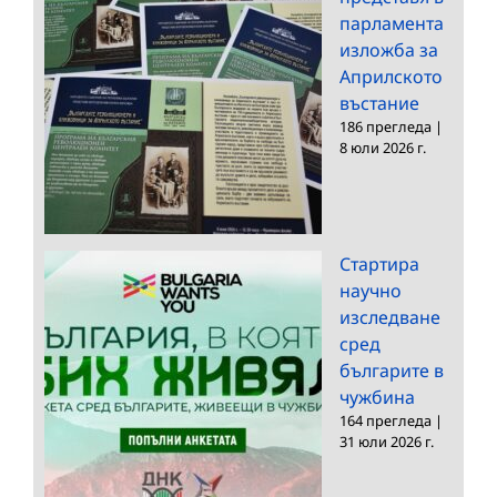
парламента
изложба за
Априлското
въстание
186 прегледа
|
8 юли 2026 г.
Стартира
научно
изследване
сред
българите в
чужбина
164 прегледа
|
31 юли 2026 г.