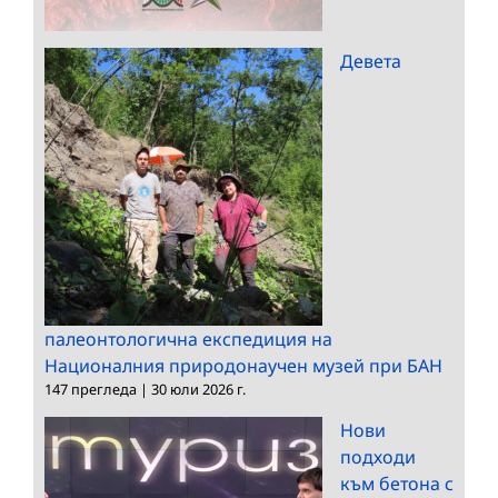
Девета
палеонтологична експедиция на
Националния природонаучен музей при БАН
147 прегледа
|
30 юли 2026 г.
Нови
подходи
към бетона с