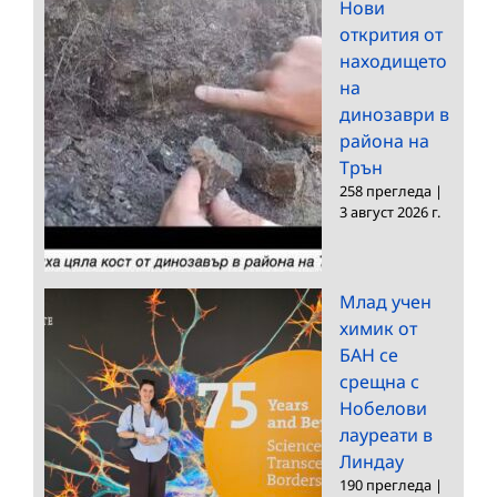
Нови
открития от
находището
на
динозаври в
района на
Трън
258 прегледа
|
3 август 2026 г.
Млад учен
химик от
БАН се
срещна с
Нобелови
лауреати в
Линдау
190 прегледа
|