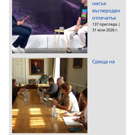
нисък
въглероден
отпечатък
137 прегледа
|
31 юли 2026 г.
Среща на