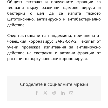
Общият екстракт и получените фракции са
тествани върху различни щамове вируси и
бактерии с цел да се изпита тяхното
цитотоксично, антивирусно и антибактериално
действие.
След настъпване на пандемията, причинена от
човешкия коронавирус SARS-CoV-2, екипът от
учени провежда изпитвания за антивирусно
действие на екстракти и активни фракции от
растението върху човешки короновируси.
Споделете в социалните мрежи
Facebook
X
Reddit
LinkedIn
Електронна
поща: