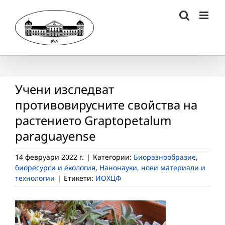
Skip
to
content
Учени изследват
противовирусните свойства на
растението Graptopetalum
paraguayense
14 февруари 2022 г.
|
Категории:
Биоразнообразие,
биоресурси и екология
,
Нанонауки, нови материали и
технологии
|
Етикети:
ИОХЦФ