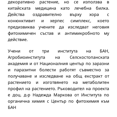
декоративно растение, но се използва в
китайската медицина като лечебна билка.
Действа оздравително върху хора с
конюнктивит и херпес симплекс, което
предизвиква учените да изследват неговия
фитохимичен състав и антимикробното му
действие.
Учени от три института на БАН,
Агробиоинститута на Селскостопанската
академия и от Националния център по заразни
и паразитни болести работят съвместно за
получаване и изследване на общ екстракт от
растението и изготвянето на метаболитен
профил на растението. Ръководител на проекта
е доц. д-р Надежда Маркова от Института по
органична химия с Център по фитохимия към
БАН