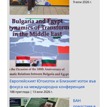
9 юли 2026 г.
Европейският Югоизток и Близкият изток във
фокуса на международна конференция
188 прегледа
|
13 юли 2026 г.
БАН
представя в