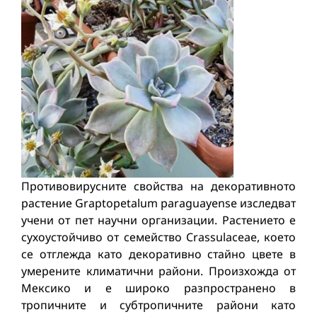
Противовирусните свойства на декоративното
растение Graptopetalum paraguayense изследват
учени от пет научни организации. Растението е
сухоустойчиво от семейство Crassulaceae, което
се отглежда като декоративно стайно цвете в
умерените климатични райони. Произхожда от
Мексико и е широко разпространено в
тропичните и субтропичните райони като