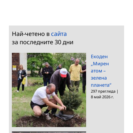
Най-четено в
сайта
за последните 30 дни
Екоден
„Мирен
атом –
зелена
планета“
297 прегледа
|
8 май 2026 г.