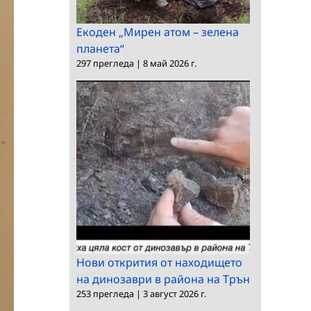
Екоден „Мирен атом – зелена
планета“
297 прегледа
|
8 май 2026 г.
Нови открития от находището
на динозаври в района на Трън
253 прегледа
|
3 август 2026 г.