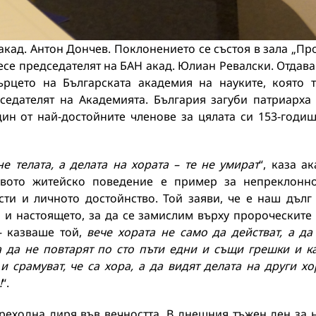
 акад. Антон Дончев. Поклонението се състоя в зала „Пр
се председателят на БАН акад. Юлиан Ревалски. Отдав
ърцето на Българската академия на науките, която 
седателят на Академията. България загуби патриарха
дин от най-достойните членове за цялата си 153-годи
е телата, а делата на хората – те не умират
“, каза ак
овото житейско поведение е пример за непреклонн
ти и личното достойнство. Той заяви, че е наш дълг
и настоящето, за да се замислим върху пророческите
–
казваше той,
вече хората не само да действат, а да
а да не повтарят по сто пъти едни и същи грешки и к
 срамуват, че са хора, а да видят делата на други хо
!
“.
реходна диря във вечността. В днешния тъжен ден за 