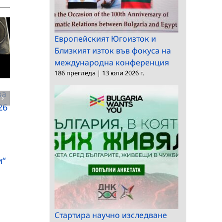
Европейският Югоизток и
Близкият изток във фокуса на
международна конференция
186 прегледа
|
13 юли 2026 г.
за
БАН чества 90-
Орден „Св. св. Кирил
26
годишнината на акад.
и Методий“ за двама
Васил Сгурев
учени от БАН
и“
Стартира научно изследване