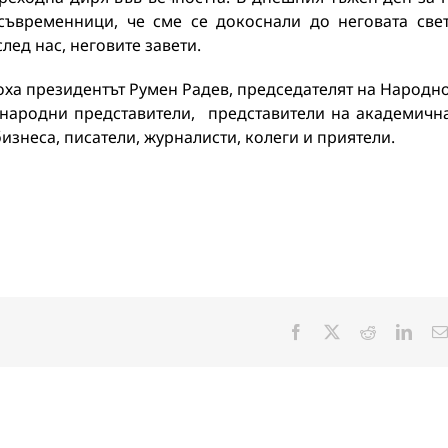
 съвременници, че сме се докоснали до неговата све
лед нас, неговите завети.
оха президентът Румен Радев, председателят на Народн
 народни представители, представители на академичн
бизнеса, писатели, журналисти, колеги и приятели.
Facebook
X
Reddit
Linke