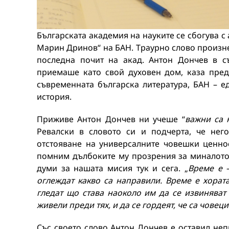
Българската академия на науките се сбогува с
Марин Дринов“ на БАН. Траурно слово произне
последна почит на акад. Антон Дончев в с
приемаше като свой духовен дом, каза пред
съвременната българска литература, БАН – е
история.
Приживе Антон Дончев ни учеше “
важни са н
Ревалски в словото си и подчерта, че нег
отстояване на универсалните човешки ценнос
помним дълбоките му прозрения за миналото 
думи за нашата мисия тук и сега. „
Време е 
оглеждат какво са направили. Време е хорат
гледат що става наоколо им да се извиняват и
живели преди тях, и да се гордеят, че са човеци
Със своето слово Антон Дончев е оставил неп