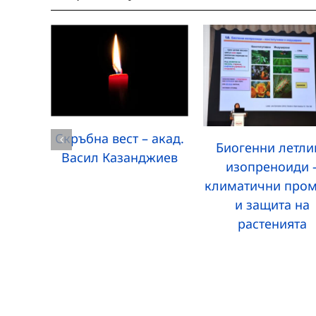
Скръбна вест – акад.
Биогенни летли
Васил Казанджиев
изопреноиди 
климатични про
и защита на
растенията