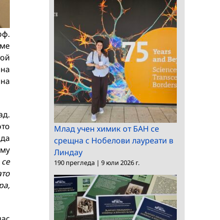
оф.
аме
той
 на
шна
ад.
ото
Млад учен химик от БАН се
 да
срещна с Нобелови лауреати в
 му
Линдау
 се
190 прегледа
|
9 юли 2026 г.
ато
ра,
нас