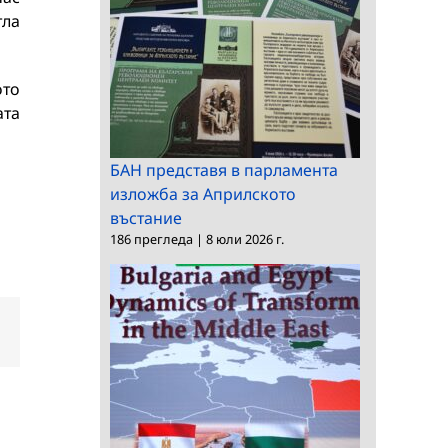
тла
ото
ата
БАН представя в парламента
изложба за Априлското
въстание
186 прегледа
|
8 юли 2026 г.
dIn
Електронна
поща: