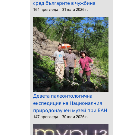
сред българите в чужбина
164 прегледа
|
31 юли 2026 г.
Девета палеонтологична
експедиция на Националния
природонаучен музей при БАН
147 прегледа
|
30 юли 2026 г.