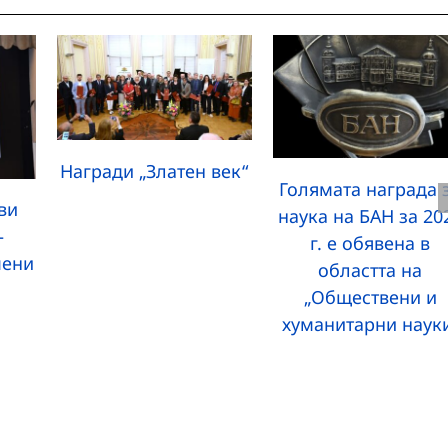
Награди „Златен век“
Голямата награда 
ви
наука на БАН за 20
–
г. е обявена в
мени
областта на
„Обществени и
хуманитарни наук