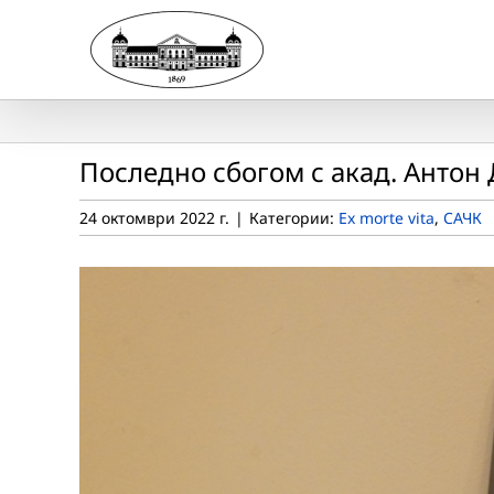
Skip
to
content
Последно сбогом с акад. Aнтон
24 октомври 2022 г.
|
Категории:
Ex morte vita
,
САЧК