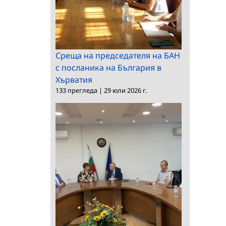
Среща на председателя на БАН
с посланика на България в
Хърватия
133 прегледа
|
29 юли 2026 г.