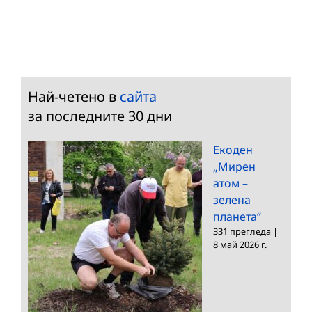
Най-четено в
сайта
за последните 30 дни
Екоден
„Мирен
атом –
зелена
планета“
331 прегледа
|
8 май 2026 г.