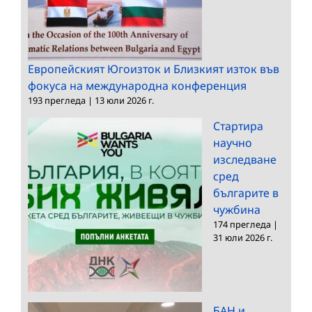
Европейският Югоизток и Близкият изток във
фокуса на международна конференция
193 прегледа
|
13 юли 2026 г.
Стартира
научно
изследване
сред
българите в
чужбина
174 прегледа
|
31 юли 2026 г.
БАН и