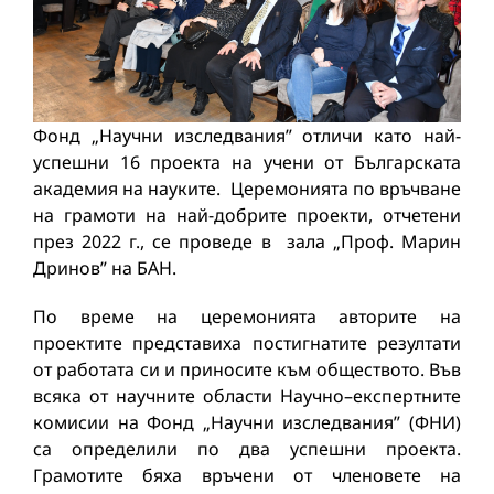
Фонд „Научни изследвания” отличи като най-
успешни 16 проекта на учени от Българската
академия на науките. Церемонията по връчване
на грамоти на най-добрите проекти, отчетени
през 2022 г., се проведе в зала „Проф. Марин
Дринов” на БАН.
По време на церемонията авторите на
проектите представиха постигнатите резултати
от работата си и приносите към обществото. Във
всяка от научните области Научно–експертните
комисии на Фонд „Научни изследвания” (ФНИ)
са определили по два успешни проекта.
Грамотите бяха връчени от членовете на