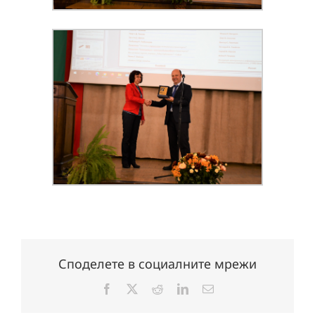
Споделете в социалните мрежи
Facebook
X
Reddit
LinkedIn
Електронна
поща: