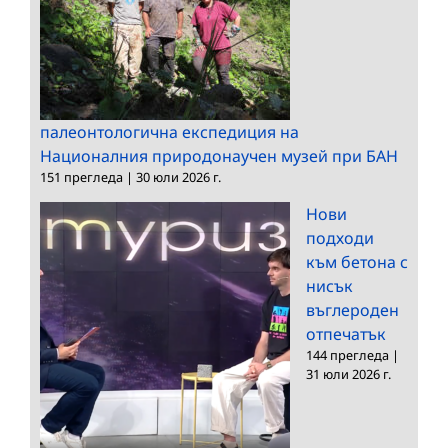
палеонтологична експедиция на
Националния природонаучен музей при БАН
151 прегледа
|
30 юли 2026 г.
Нови
подходи
към бетона с
нисък
въглероден
отпечатък
144 прегледа
|
31 юли 2026 г.