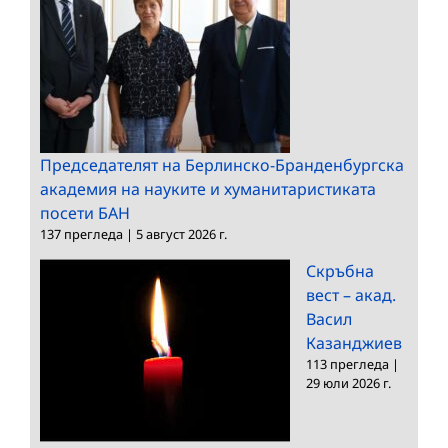
Председателят на Берлинско-Бранденбургска
академия на науките и хуманитаристиката
посети БАН
137 прегледа
|
5 август 2026 г.
Скръбна
вест – акад.
Васил
Казанджиев
113 прегледа
|
29 юли 2026 г.