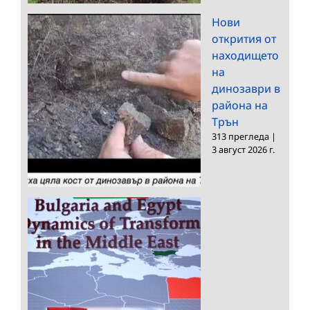
Нови
открития от
находището
на
динозаври в
района на
Трън
313 прегледа
|
3 август 2026 г.