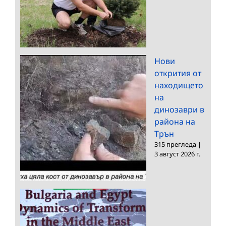
Нови
открития от
находището
на
динозаври в
района на
Трън
315 прегледа
|
3 август 2026 г.