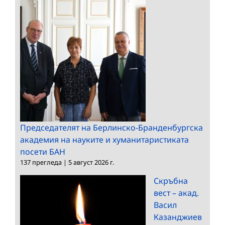
Председателят на Берлинско-Бранденбургска
академия на науките и хуманитаристиката
посети БАН
137 прегледа
|
5 август 2026 г.
Скръбна
вест – акад.
Васил
Казанджиев