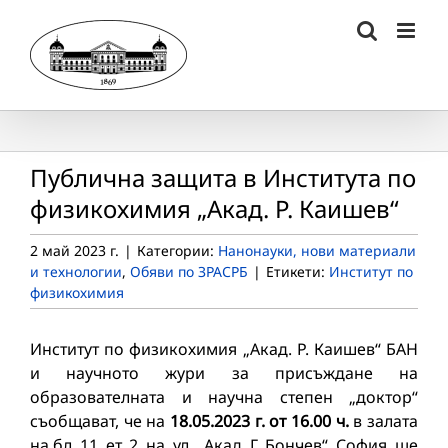
Skip
to
content
Публична защита в Института по
физикохимия „Акад. Р. Каишев“
2 май 2023 г.
|
Категории:
Нанонауки, нови материали
и технологии
,
Обяви по ЗРАСРБ
|
Етикети:
Институт по
физикохимия
Институт по физикохимия „Акад. Р. Каишев“ БАН
и научното жури за присъждане на
образователната и научна степен „доктор“
съобщават, че на
18.05.2023 г. от 16.00 ч.
в залата
на бл. 11, ет. 2, на ул. „Акад. Г. Бончев“, София, ще