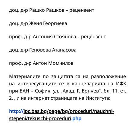
доц. д-р Рашко Рашков – рецензент
доц. д-р Женя Георгиева
проф. д-р Антония Стоянова – рецензент
доц. д-р Геновева Атанасова
проф. д-р Антон Момчилов
Материалите по защитата са на разположение
на интересуващите се в канцеларията на ИФХ
при БАН – София, ул. „Акад. Г. Бончев“, бл. 11, ет.
2, , и на интернет страницата на Института:
http://
ipc.bas.bg/page/bg/proceduri/nauchni-
stepeni/tekuschi-proceduri
.php