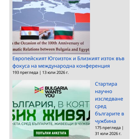
Европейският Югоизток и Близкият изток във
фокуса на международна конференция
193 прегледа
|
13 юли 2026 г.
Стартира
научно
изследване
сред
българите в
чужбина
175 прегледа
|
31 юли 2026 г.