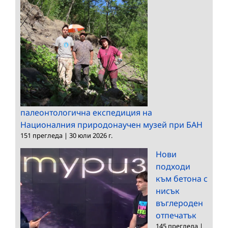
палеонтологична експедиция на
Националния природонаучен музей при БАН
151 прегледа
|
30 юли 2026 г.
Нови
подходи
към бетона с
нисък
въглероден
отпечатък
145 прегледа
|