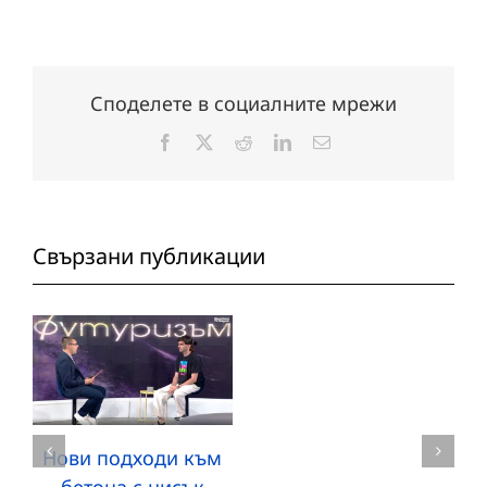
Споделете в социалните мрежи
Facebook
X
Reddit
LinkedIn
Електронна
поща:
Свързани публикации
Нови подходи към