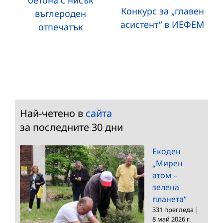
бетона с нисък
Конкурс за „главен
въглероден
асистент“ в ИЕФЕМ
отпечатък
Най-четено в
сайта
за последните 30 дни
Екоден
„Мирен
атом –
зелена
планета“
331 прегледа
|
8 май 2026 г.