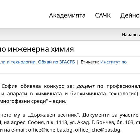
Академията
САЧК
Дейно
Начало
 по инженерна химия
ли и технологии
,
Обяви по ЗРАСРБ
|
Етикети:
Институт по
 София обявява конкурс за:
доцент
по професионал
 и апарати в химичната и биохимичната технология)
многофазни среди“ – един.
нето му в „Държавен вестник“. Документи за участие
 адрес: София, п.к. 1113, ул. Акад. Г. Бончев, бл. 103, с
на e-mail: office@iche.bas.bg, office_iche@bas.bg.