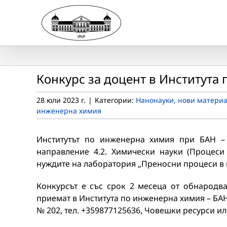
Skip
to
content
Конкурс за доцент в Института
28 юли 2023 г.
|
Категории:
Нанонауки, нови материа
инженерна химия
Институтът по инженерна химия при БАН –
направление 4.2. Химически науки (Процеси
нуждите на лаборатория „Преносни процеси в 
Конкурсът e със срок 2 месеца от обнародва
приемат в Института по инженерна химия – БАН, на
№ 202, тел. +359877125636, Човешки ресурси или 