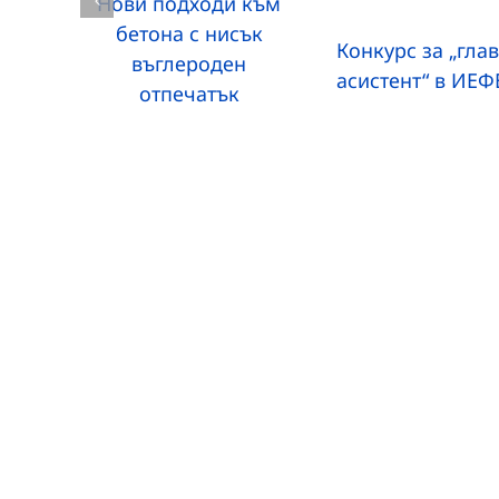
Нови подходи към
бетона с нисък
Конкурс за „гла
въглероден
асистент“ в ИЕ
отпечатък