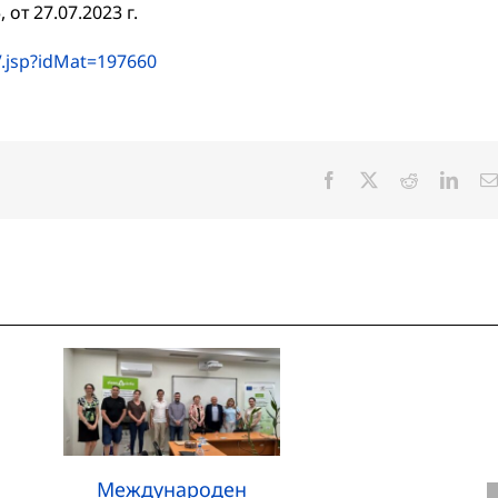
от 27.07.2023 г.
.jsp?idMat=197660
Facebook
X
Reddit
Linke
Международен