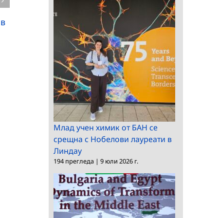
 в
Конкурс за главен
Заседание на научно
асистент в Института
жури в Института по
по физикохимия
електроника
Млад учен химик от БАН се
срещна с Нобелови лауреати в
Линдау
194 прегледа
|
9 юли 2026 г.