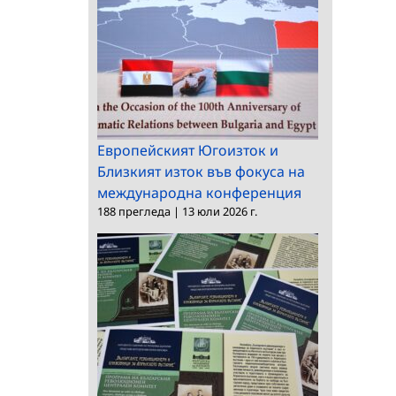
Европейският Югоизток и
Близкият изток във фокуса на
международна конференция
188 прегледа
|
13 юли 2026 г.