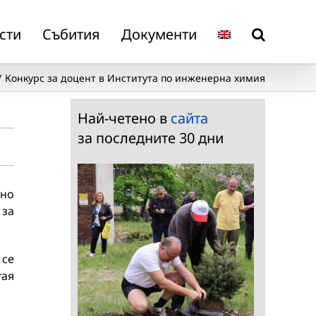
сти
Събития
Документи
Конкурс за доцент в Института по инженерна химия
Най-четено в
сайта
за последните 30 дни
но
 за
 се
тая