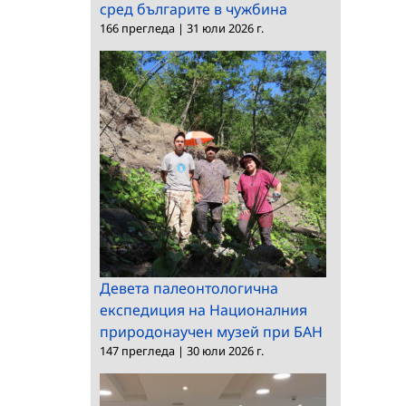
сред българите в чужбина
166 прегледа
|
31 юли 2026 г.
Девета палеонтологична
експедиция на Националния
природонаучен музей при БАН
147 прегледа
|
30 юли 2026 г.