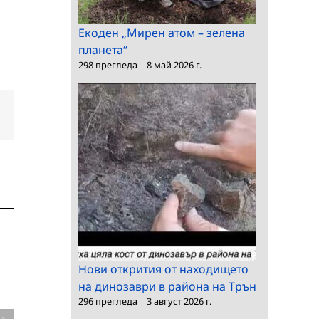
Екоден „Мирен атом – зелена
планета“
298 прегледа
|
8 май 2026 г.
dIn
Електронна
поща:
Нови открития от находището
на динозаври в района на Трън
296 прегледа
|
3 август 2026 г.