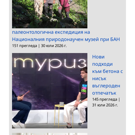
палеонтологична експедиция на
Националния природонаучен музей при БАН
151 прегледа
|
30 юли 2026 г.
Нови
подходи
към бетона с
нисък
въглероден
отпечатък
145 прегледа
|
31 юли 2026 г.