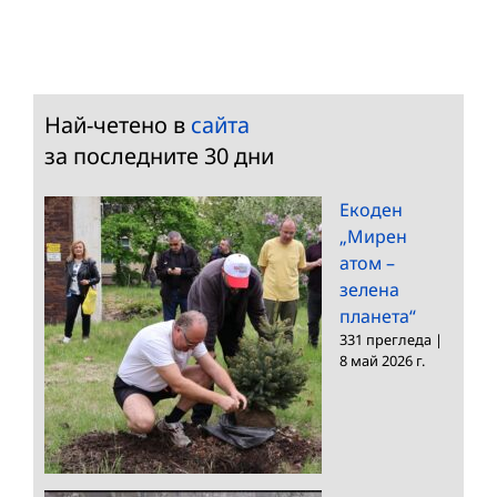
Най-четено в
сайта
за последните 30 дни
Екоден
„Мирен
атом –
зелена
планета“
331 прегледа
|
8 май 2026 г.