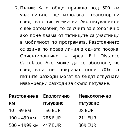
Пътни:
Като общо правило под 500 км
участниците ще използват транспортни
средства с ниски емисии. Ако пътуването е
с лек автомобил, то се счита за екологично
ако поне двама от пътниците са участници
в мобилност по програмата. Разстоянието
се взима по права линия в едната посока.
Ориентировъчно – чрез EU Distance
Calculator. Ако може да се обоснове, че
средствата не покриват поне 70% от
пътните разходи могат да бъдат отпуснати
извънредни разходи за скъпо пътуване.
Разстояние в
Екологично
Неекологично
км
пътуване
пътуване
10 – 99 км
56 EUR
28 EUR
100 – 499 км
285 EUR
211 EUR
500 – 1999 км
417 EUR
309 EUR