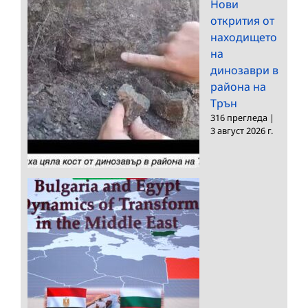
Нови
открития от
находището
на
динозаври в
района на
Трън
316 прегледа
|
3 август 2026 г.