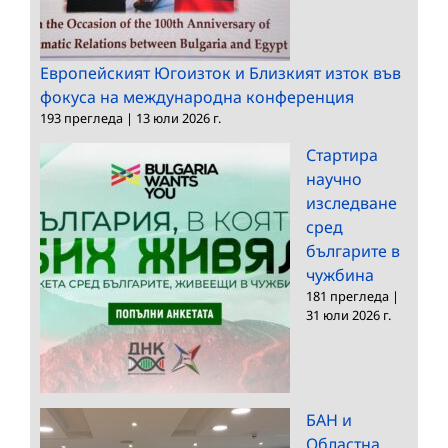
Европейският Югоизток и Близкият изток във
фокуса на международна конференция
193 прегледа
|
13 юли 2026 г.
Стартира
научно
изследване
сред
българите в
чужбина
181 прегледа
|
31 юли 2026 г.
БАН и
Областна