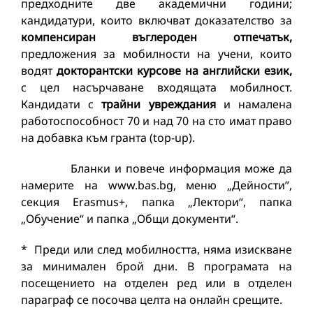
предходните две академични години;
кандидатури, които включват доказателство за
компенсиран въглероден отпечатък,
предложения за мобилности на учени, които
водят
докторантски курсове на английски език,
с цел насърчаване входящата мобилност.
Кандидати с
трайни увреждания
и намалена
работоспособност 70 и над 70 на сто имат право
на добавка към гранта (top-up).
Бланки и повече информация може да
намерите на www.bas.bg, меню „Дейности”,
секция Erasmus+, папка „Лектори“, папка
„Обучение“ и папка „Общи документи“.
* Преди или след мобилността, няма изискване
за минимален брой дни. В програмата на
посещението на отделен ред или в отделен
параграф се посочва целта на онлайн срещите.