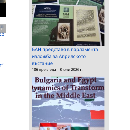
за
БАН чества 90-
Орден „Св. св. Кирил
26
годишнината на акад.
и Методий“ за двама
Васил Сгурев
учени от БАН
БАН представя в парламента
изложба за Априлското
въстание
и“
186 прегледа
|
8 юли 2026 г.