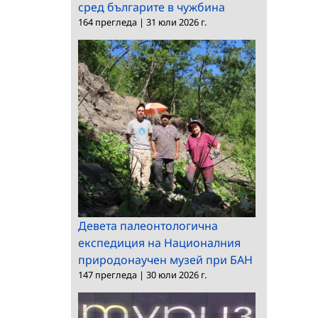
сред българите в чужбина
164 прегледа
|
31 юли 2026 г.
Девета палеонтологична
експедиция на Националния
природонаучен музей при БАН
147 прегледа
|
30 юли 2026 г.