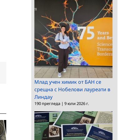
dIn
Електронна
поща:
Млад учен химик от БАН се
срещна с Нобелови лауреати в
Линдау
190 прегледа
|
9 юли 2026 г.