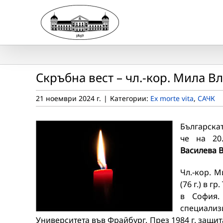
Skip
to
content
Скръбна вест – чл.-кор. Мила В
21 ноември 2024 г.
|
Категории:
Ex morte vita
,
САЧК
Българска
че на 20
Василева В
Чл.-кор. М
(76 г.) в 
в София.
специализ
Университета във Фрайбург. През 1984 г. защит