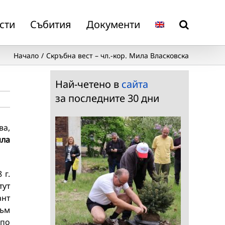
сти
Събития
Документи
Начало
Скръбна вест – чл.-кор. Мила Власковска
Най-четено в
сайта
за последните 30 дни
ва,
ила
 г.
тут
ант
към
 по