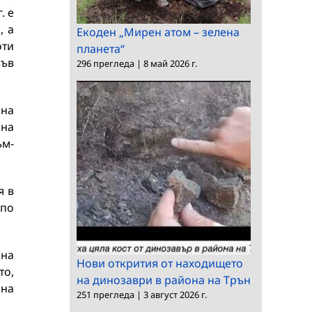
. е
, а
Екоден „Мирен атом – зелена
оти
планета“
във
296 прегледа
|
8 май 2026 г.
 на
 на
ъм-
я в
 по
 на
Нови открития от находището
то,
на динозаври в района на Трън
 на
251 прегледа
|
3 август 2026 г.