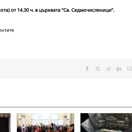
ота) от 14.30 ч. в църквата “Св. Седмочисленици“.
ентите
Facebook
X
Reddit
Linke