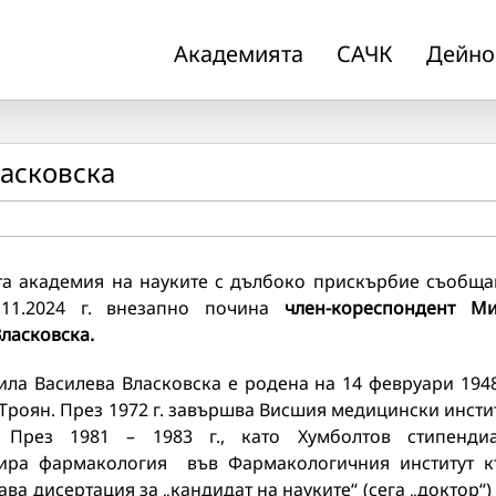
Академията
САЧК
Дейно
ласковска
та академия на науките с дълбоко прискърбие съобща
.11.2024 г. внезапно почина
ч
лен-
кореспондент М
ласковска.
ила Василева Власковска е родена на 14 февруари 1948
гр. Троян. През 1972 г. завършва Висшия медицински инсти
 През 1981 – 1983 г., като Хумболтов стипенди
ира фармакология във Фармакологичния институт 
ава дисертация за „кандидат на науките“ (сега „доктор“)