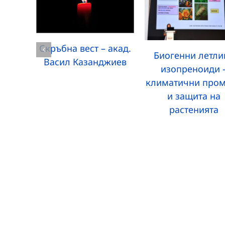
Скръбна вест – акад.
Биогенни летли
Васил Казанджиев
изопреноиди 
климатични про
и защита на
растенията