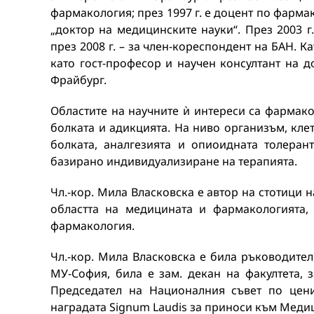
фармакология; през 1997 г. е доцент по фарма
„доктор на медицинските науки“. През 2003 
през 2008 г. – за член-кореспондент на БАН. 
като гост-професор и научен консултант на 
Фрайбург.
Областите на научните ѝ интереси са фармак
болката и адикцията. На ниво организъм, кле
болката, аналгезията и опиоидната толеран
базирано индивидуализиране на терапията.
Чл.-кор. Мила Власковска е автор на стотици 
областта на медицината и фармакологията,
фармакология.
Чл.-кор. Мила Власковска е била ръководите
МУ-София, била е зам. декан на факултета, 
Председател на Националния съвет по цени
наградата Signum Laudis за приноси към Меди