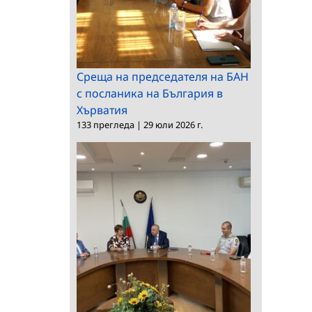
Среща на председателя на БАН
с посланика на България в
Хърватия
133 прегледа
|
29 юли 2026 г.