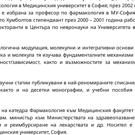
кология в Медицинския университет в София; през 2002 г
г. е избрана за професор по фармакология в МУ-София
Като Хумболтов стипендиант през 2000 – 2001 година раб
докторанти в Центъра по невронауки на Университета 
ологична модулация, молекулни и интегративни основи
тка и молекула тя изучава фундаменталните механизми
тност/зависимост, както и възможностите за механиз
научни статии публикувани в най-реномираните списани
 както и на десетки монографии, и учебни пособия
л на катедра Фармакология към Медицинския факултет
зам. министър към Министерствата на здравеопазване
 и реимбурсиране на лекарствата и др. Носител е
цинския университет, София.