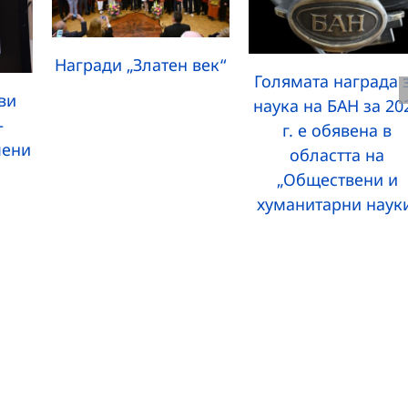
Награди „Златен век“
Голямата награда 
ви
наука на БАН за 20
–
г. е обявена в
мени
областта на
„Обществени и
хуманитарни наук