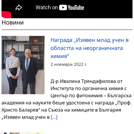
Новини
Награда „Изявен млад учен в
областта на неорганичната
химия“
2 ноември 2022 г.
Д-р Ивалина Трендафилова от
Института по органична химия с
Център по фитохимия – Българска
академия на науките беше удостоена с награда „Проф.
Христо Баларев“ на Съюза на химиците в България
„Изявен млад учен в
[...]