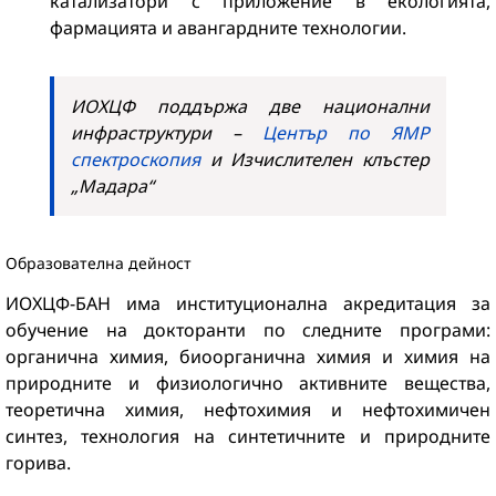
катализатори с приложение в екологията,
фармацията и авангардните технологии.
ИОХЦФ поддържа две национални
инфраструктури –
Център по ЯМР
спектроскопия
и Изчислителен клъстер
„Мадара“
Образователна дейност
ИОХЦФ-БАН има институционална акредитация за
обучение на докторанти по следните програми:
органична химия, биоорганична химия и химия на
природните и физиологично активните вещества,
теоретична химия, нефтохимия и нефтохимичен
синтез, технология на синтетичните и природните
горива.