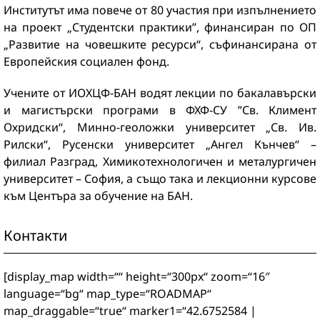
Институтът има повече от 80 участия при изпълнението
на проект „Студентски практики”, финансиран по ОП
„Развитие на човешките ресурси“, съфинансирана от
Европейския социален фонд.
Учените от ИОХЦФ-БАН водят лекции по бакалавърски
и магистърски програми в ФХФ-СУ ”Св. Климент
Охридски“, Минно-геоложки университет „Св. Ив.
Рилски“, Русенски университет „Ангел Кънчев“ –
филиал Разград, Химикотехнологичен и металургичен
университет – София, а също така и лекционни курсове
към Центъра за обучение на БАН.
Контакти
[display_map width=““ height=“300px“ zoom=“16″
language=“bg“ map_type=“ROADMAP“
map_draggable=“true“ marker1=“42.6752584 |