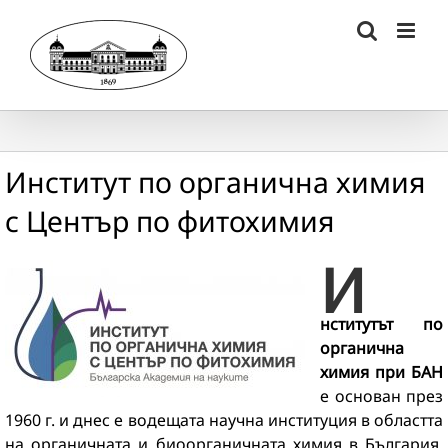
Skip
to
content
Институт по органична химия
с Център по фитохимия
И
нститутът по
органична
химия при БАН
е основан през
1960 г. и днес е водещата научна институция в областта
на органичната и биоорганичната химия в България.