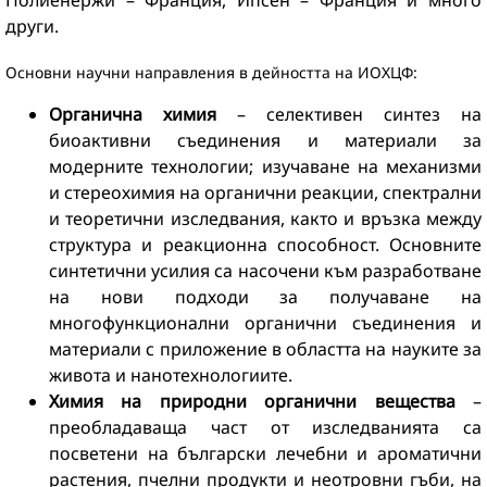
Полиенержи – Франция, Ипсен – Франция и много
други.
Основни научни направления в дейността на ИОХЦФ:
Органична химия
– селективeн синтез на
биоактивни съединения и материали за
модерните технологии; изучаване на механизми
и стереохимия на органични реакции, спектрални
и теоретични изследвания, както и връзка между
структура и реакционна способност. Основните
синтетични усилия са насочени към разработване
на нови подходи за получаване на
многофункционални органични съединения и
материали с приложение в областта на науките за
живота и нанотехнологиите.
Химия на природни органични вещества
–
преобладаваща част от изследванията са
посветени на български лечебни и ароматични
растения, пчелни продукти и неотровни гъби, на