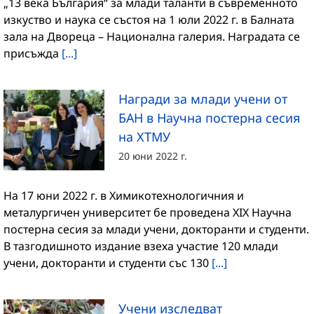
„13 века България“ за млади таланти в съвременното
изкуство и наука се състоя на 1 юли 2022 г. в Балната
зала на Двореца – Национална галерия. Наградата се
присъжда
[...]
Награди за млади учени от
БАН в Научна постерна сесия
на ХТМУ
20 юни 2022 г.
На 17 юни 2022 г. в Химикотехнологичния и
металургичен университет бе проведена XIX Научна
постерна сесия за млади учени, докторанти и студенти.
В тазгодишното издание взеха участие 120 млади
учени, докторанти и студенти със 130
[...]
Учени изследват