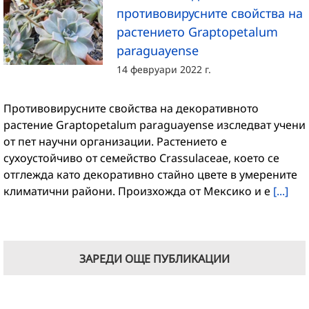
противовирусните свойства на
растението Graptopetalum
paraguayense
14 февруари 2022 г.
Противовирусните свойства на декоративното
растение Graptopetalum paraguayense изследват учени
от пет научни организации. Растението е
сухоустойчиво от семейство Crassulaceae, което се
отглежда като декоративно стайно цвете в умерените
климатични райони. Произхожда от Мексико и е
[...]
ЗАРЕДИ ОЩЕ ПУБЛИКАЦИИ