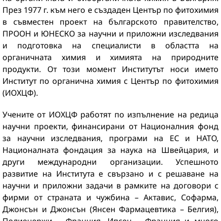
През 1977 г. към него е създаден Център по фитохимия
в съвместен проект на българското правителство,
ПРООН и ЮНЕСКО за научни и приложни изследвания
и подготовка на специалисти в областта на
органичната химия и химията на природните
продукти. От този момент Институтът носи името
Институт по органична химия с Център по фитохимия
(ИОХЦФ).
Учените от ИОХЦФ работят по изпълнение на редица
научни проекти, финансирани от Националния фонд
за научни изследвания, програми на ЕС и НАТО,
Националната фондация за наука на Швейцария, и
други международни организации. Успешното
развитие на Института е свързано и с решаване на
научни и приложни задачи в рамките на договори с
фирми от страната и чужбина – Актавис, Софарма,
Джонсън и Джонсън (Янсен Фармацевтика – Белгия),