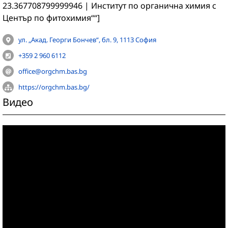
23.367708799999946 | Институт по органична химия с
Център по фитохимия““]
ул. „Акад. Георги Бончев“, бл. 9, 1113 София
+359 2 960 6112
office@orgchm.bas.bg
https://orgchm.bas.bg/
Видео