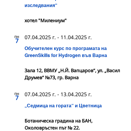
изследвания“
хотел "Милениум"
пн
07.04.2025 г.
-
11.04.2025 г.
7
Обучителен курс по програмата на
GreenSkills for Hydrogen във Варна
Зала 12, ВВМУ „Н.Й. Вапцаров“, ул. „Васил
Друмев“ №73, гр. Варна
пн
07.04.2025 г.
-
13.04.2025 г.
7
„Седмица на гората“ и Цветница
Ботаническа градина на БАН,
Околовръстен път № 22.