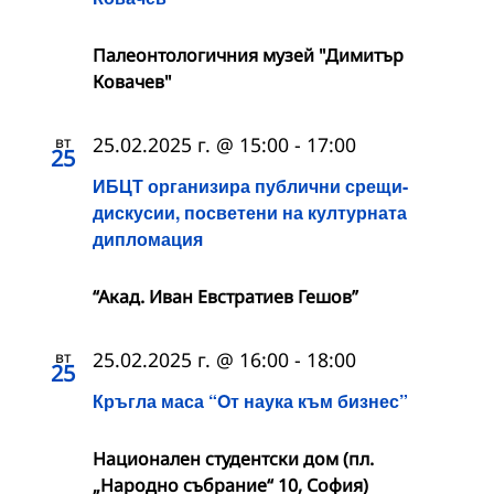
Палеонтологичния музей "Димитър
Ковачев"
вт
25.02.2025 г. @ 15:00
-
17:00
25
ИБЦТ организира публични срещи-
дискусии, посветени на културната
дипломация
“Акад. Иван Евстратиев Гешов”
вт
25.02.2025 г. @ 16:00
-
18:00
25
Кръгла маса “Oт наука към бизнес”
Национален студентски дом (пл.
„Народно събрание“ 10, София)