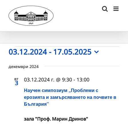
Skip
to
content
Събития
03.12.2024
 - 
17.05.2025
Select
date.
декември 2024
вт
03.12.2024 г. @ 9:30
-
13:00
3
Научен симпозиум „Проблеми с
ерозията и замърсяването на почвите в
България”
зала "Проф. Марин Дринов"