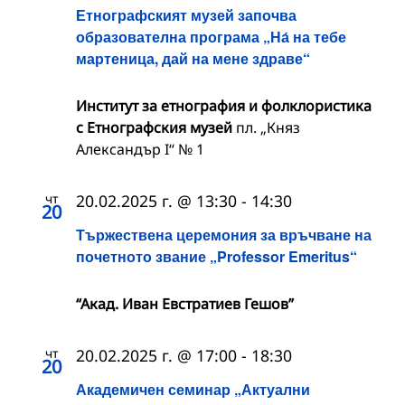
Етнографският музей започва
образователна програма „На́ на тебе
мартеница, дай на мене здраве“
Институт за етнография и фолклористика
с Етнографския музей
пл. „Княз
Александър I“ № 1
чт
20.02.2025 г. @ 13:30
-
14:30
20
Тържествена церемония за връчване на
почетното звание „Professor Emeritus“
“Акад. Иван Евстратиев Гешов”
чт
20.02.2025 г. @ 17:00
-
18:30
20
Академичен семинар „Актуални