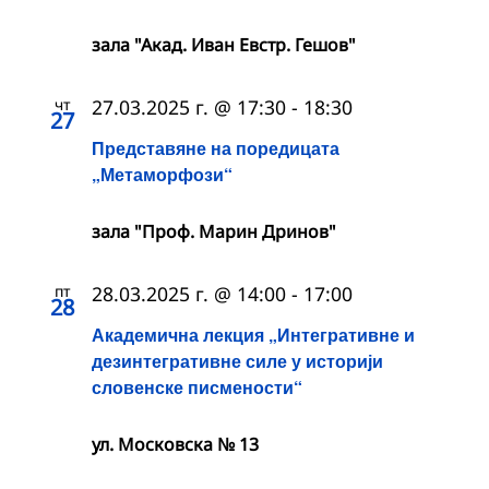
зала "Акад. Иван Евстр. Гешов"
чт
27.03.2025 г. @ 17:30
-
18:30
27
Представяне на поредицата
„Метаморфози“
зала "Проф. Марин Дринов"
пт
28.03.2025 г. @ 14:00
-
17:00
28
Академична лекция „Интегративне и
дезинтегративне силе у историји
словенске писмености“
ул. Московска № 13