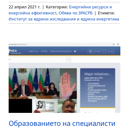
22 април 2021 г.
|
Категории:
Енергийни ресурси и
енергийна ефективност
,
Обяви по ЗРАСРБ
|
Етикети:
Институт за ядрени изследвания и ядрена енергетика
Образованието на специалисти