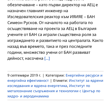
обезпечаване – като първи директор на АЕЦ е
назначен главният инженер на
Изследователския реактор към ИЯИЯЕ – БАН
Симеон Русков. От началото на работата по
осъществяване на проекта за АЕЦ в България
учените от БАН са играли съществена роля за
изграждането и развитието на централата. Както
назад във времето, така и през последните
години, множество учени от БАН развиват
дейност, насочена
[...]
9 септември 2019 г.
|
Категории:
Енергийни ресурси и
енергийна ефективност
|
Етикети:
Институт за ядрени
изследвания и ядрена енергетика
,
Институт по
металознание съоръжения и технологии с Център по
хидро- и аеродинамика