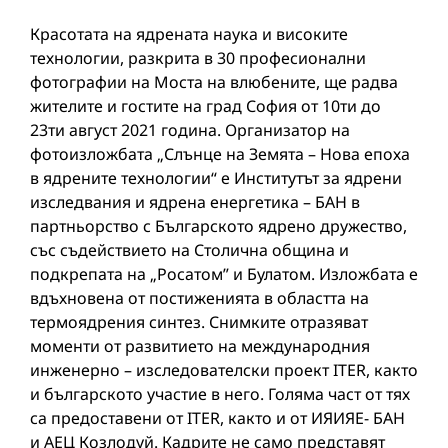
Красотата на ядрената наука и високите
технологии, разкрита в 30 професионални
фотографии на Моста на влюбените, ще радва
жителите и гостите на град София от 10ти до
23ти август 2021 година. Организатор на
фотоизложбата „Слънце на Земята – Нова епоха
в ядрените технологии“ е Институтът за ядрени
изследвания и ядрена енергетика – БАН в
партньорство с Българското ядрено дружество,
със съдействието на Столична община и
подкрепата на „Росатом” и Булатом. Изложбата е
вдъхновена от постиженията в областта на
термоядрения синтез. Снимките отразяват
моменти от развитието на международния
инженерно – изследователски проект ITER, както
и българското участие в него. Голяма част от тях
са предоставени от ITER, както и от ИЯИЯЕ- БАН
и АЕЦ Козлодуй. Кадрите не само представят