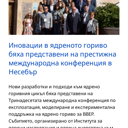
Иновации в ядреното гориво
бяха представени на престижна
международна конференция в
Несебър
Нови разработки и подходи към ядрено
горивния цикъл бяха представени на
Тринадесетата международна конференция по
експлоатация, моделиране и експериментална
поддръжка на ядрено гориво за ВВЕР.
Събитието, организирано от Института за
ядрени изследвания и ядрена енергетика към