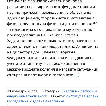
Отличието е за изключителен принос за
развитието на съвременните фундаментални и
научно-приложни изследвания в областта на
ядрената физика, теоретичната и математична
физика, реaкторната физика и др. и по повод 50-
та годишнина от основаването му. Заместник-
председателят на БАН чл.-кор. Стефан
Хаджитодоров връчи плакета и поздравителен
адрес от името на ръководството на Академията
на директора доц. Лъчезар Георгиев.
Фундаменталните и приложни изследвания на
учените от института са високо оценени в
международната колегия и неговите сътрудници
са търсени партньори в световното
[...]
30 ноември 2022 г.
|
Категории:
Енергийни ресурси и
енергийна ефективност
|
Етикети:
Институт за ядрени
изследвания и ядрена енергетика