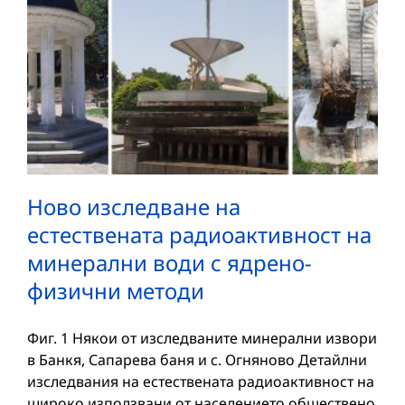
Ново изследване на
естествената радиоактивност на
минерални води с ядрено-
физични методи
Фиг. 1 Някои от изследваните минерални извори
в Банкя, Сапарева баня и с. Огняново Детайлни
изследвания на естествената радиоактивност на
широко използвани от населението обществено