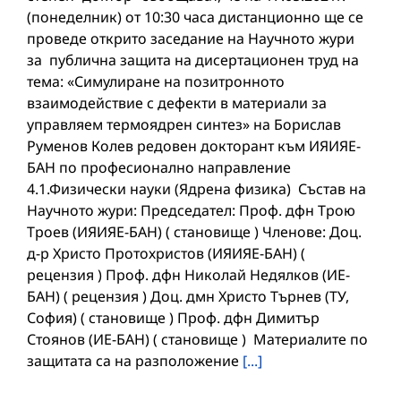
(понеделник) от 10:30 часа дистанционно ще се
проведе открито заседание на Научното жури
за публична защита на дисертационен труд на
тема: «Симулиране на позитронното
взаимодействие с дефекти в материали за
управляем термоядрен синтез» на Борислав
Руменов Колев редовен докторант към ИЯИЯЕ-
БАН по професионално направление
4.1.Физически науки (Ядрена физика) Състав на
Научното жури: Председател: Проф. дфн Трою
Троев (ИЯИЯЕ-БАН) ( становище ) Членове: Доц.
д-р Христо Протохристов (ИЯИЯЕ-БАН) (
рецензия ) Проф. дфн Николай Недялков (ИЕ-
БАН) ( рецензия ) Доц. дмн Христо Търнев (ТУ,
София) ( становище ) Проф. дфн Димитър
Стоянов (ИЕ-БАН) ( становище ) Материалите по
защитата са на разположение
[...]