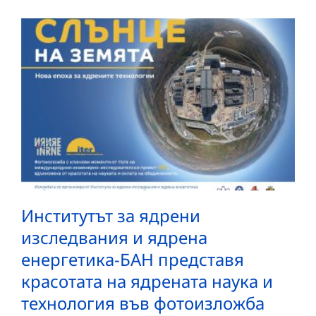
Институтът за ядрени
изследвания и ядрена
енергетика-БАН представя
красотата на ядрената наука и
технология във фотоизложба