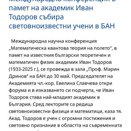
памет на академик Иван
Тодоров събира
световноизвестни учени в БАН
Международна научна конференция
„Математическа квантова теория на полето“, в
памет на известния български теоретичен и
математичен физик академик Иван Тодоров
(1933-2025 г.), се провежда в зала „Проф. Марин
Дринов“ на БАН до 30 май. Председателят на
Академията чл.-кор. Евелина Славчева откри
форума и в изказването си подчерта, че Иван
Тодоров става най-младият академик в
България. Сред лекторите са редица
световноизвестни физици и математици, каза тя.
Акад. Тодоров е учен с огромни постижения и
световно признание в областта на съвременната