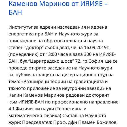
Каменов Маринов от ИЯИЯЕ –
БАН
Институтът за ядрени изследвания и ядрена
енергетика при БАН и Научното жури за
присъждане на образователната и научна
степен “доктор” съобщават, че на 16.09.2019г.
(понеделник) от 13:00 часа в зала 300 на ИЯИЯЕ-
БАН, бул.“Цариградско шосе” 72, гр.София ще се
проведе открито заседание на Научното жури
за публична защита на дисертационен труд на
тема: «Разширени теории на гравитацията и
тяхното приложение за неутронни звезди» на
Калин Каменов Маринов редовен докторант
към ИЯИЯЕ-БАН по професионално направление
4.1.Физически науки (Теоретична и
математическа физика) Състав на Научното
жури: Председател: Проф. дфн Пламен Божилов