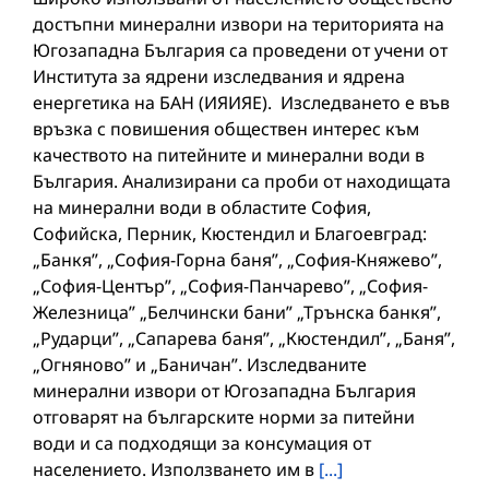
достъпни минерални извори на територията на
Югозападна България са проведени от учени от
Института за ядрени изследвания и ядрена
енергетика на БАН (ИЯИЯЕ). Изследването е във
връзка с повишения обществен интерес към
качеството на питейните и минерални води в
България. Анализирани са проби от находищата
на минерални води в областите София,
Софийска, Перник, Кюстендил и Благоевград:
„Банкя”, „София-Горна баня”, „София-Княжево”,
„София-Център”, „София-Панчарево”, „София-
Железница” „Белчински бани” „Трънска банкя”,
„Рударци”, „Сапарева баня”, „Кюстендил”, „Баня”,
„Огняново” и „Баничан”. Изследваните
минерални извори от Югозападна България
отговарят на българските норми за питейни
води и са подходящи за консумация от
населението. Използването им в
[...]