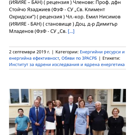
(ИЯИЯЕ – БАН) ( рецензия ) Членове: Проф. дфн
Стойчо Язаджиев (ФзФ - СУ „Св. Климент
Охридски”) ( рецензия ) Чл.-кор. Емил Нисимов
(ИЯИЯЕ - БАН) ( становище ) Доц. д-р Димитър
Младенов (ФзФ - СУ „Св.
[...]
2 септември 2019 г.
|
Категории:
Енергийни ресурси и
енергийна ефективност
,
Обяви по ЗРАСРБ
|
Етикети:
Институт за ядрени изследвания и ядрена енергетика