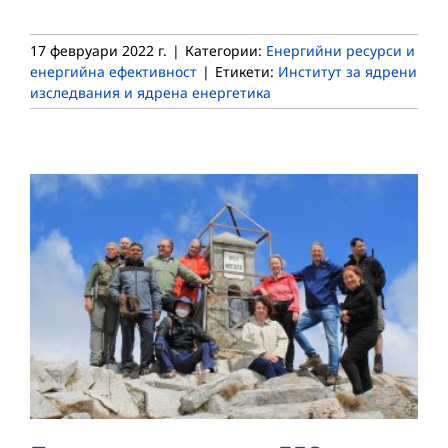
17 февруари 2022 г.
|
Категории:
Енергийни ресурси и
енергийна ефективност
|
Етикети:
Институт за ядрени
изследвания и ядрена енергетика