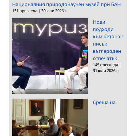
Националния природонаучен музей при БАН
151 прегледа
|
30 юли 2026 г.
Нови
подходи
към бетона с
нисък
въглероден
отпечатък
145 прегледа
|
31 юли 2026 г.
Среща на