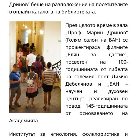
Дринов“ беше на разположение на посетителите
в онлайн каталога на библиотеката.
През цялото време в зала
„Проф. Марин Дринов“
(Голям салон на БАН) се
прожектираха филмите
„Блян за щастие“,
посветен на 100-
годишнината от гибелта
на големия поет Димчо
Дебелянов и „БАН –
научен и духовен
център“, реализиран по
повод 145-годишнината
от основаването на
Академията.
Институтът за етнология, фолклористика и