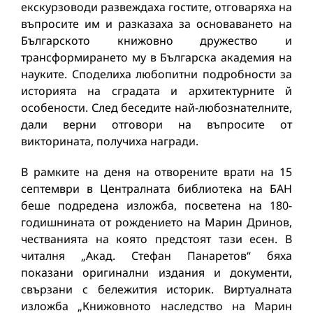
екскурзоводи развеждаха гостите, отговаряха на
въпросите им и разказаха за основаването на
Българското книжовно дружество и
трансформирането му в Българска академия на
науките. Споделиха любопитни подробности за
историята на сградата и архитектурните й
особености. След беседите най-любознателните,
дали верни отговори на въпросите от
викторината, получиха награди.
В рамките на деня на отворените врати на 15
септември в Централната библиотека на БАН
беше подредена изложба, посветена на 180-
годишнината от рождението на Марин Дринов,
честванията на която предстоят тази есен. В
читалня „Акад. Стефан Панаретов“ бяха
показани оригинални издания и документи,
свързани с бележития историк. Виртуалната
изложба „Книжовното наследство на Марин