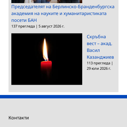
Председателят на Берлинско-Бранденбургска
академия на науките и хуманитаристиката
посети БАН
137 прегледа
|
5 август 2026 г.
Скръбна
вест – акад.
Васил
Казанджиев
113 прегледа
|
29 юли 2026 г.
Контакти