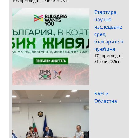
193 прегледа
|
13 юли 2026 г.
Стартира
научно
изследване
сред
българите в
чужбина
174 прегледа
|
31 юли 2026 г.
БАН и
Областна