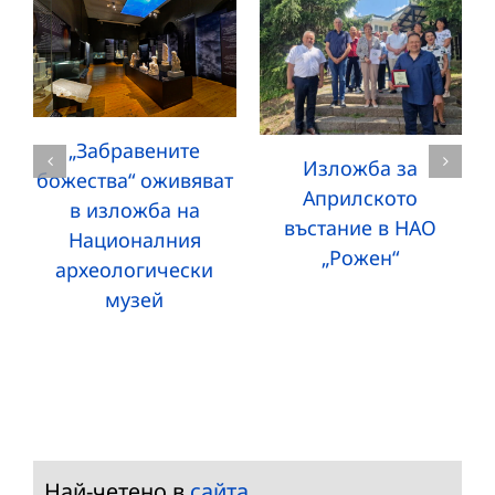
„Забравените
Изложба за
божества“ оживяват
Априлското
в изложба на
въстание в НАО
Националния
„Рожен“
археологически
музей
Най-четено в
сайта