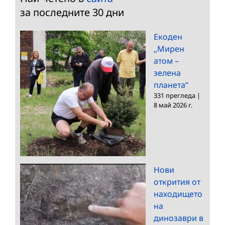
за последните 30 дни
Екоден
„Мирен
атом –
зелена
планета“
331 прегледа
|
8 май 2026 г.
Нови
открития от
находището
на
динозаври в