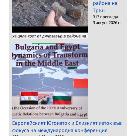
района на
Трън
313 прегледа
|
3 август 2026 г.
Европейският Югоизток и Близкият изток във
фокуса на международна конференция