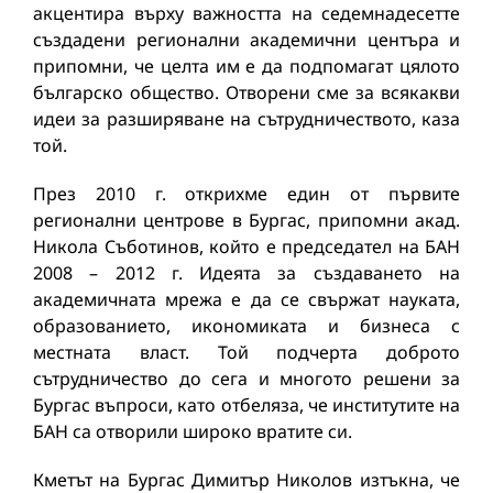
акцентира върху важността на седемнадесетте
създадени регионални академични центъра и
припомни, че целта им е да подпомагат цялото
българско общество. Отворени сме за всякакви
идеи за разширяване на сътрудничеството, каза
той.
През 2010 г. открихме един от първите
регионални центрове в Бургас, припомни акад.
Никола Съботинов, който е председател на БАН
2008 – 2012 г. Идеята за създаването на
академичната мрежа е да се свържат науката,
образованието, икономиката и бизнеса с
местната власт. Той подчерта доброто
сътрудничество до сега и многото решени за
Бургас въпроси, като отбеляза, че институтите на
БАН са отворили широко вратите си.
Кметът на Бургас Димитър Николов изтъкна, че