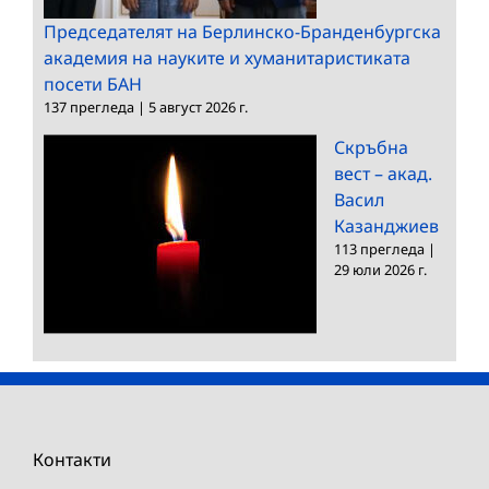
Председателят на Берлинско-Бранденбургска
академия на науките и хуманитаристиката
посети БАН
137 прегледа
|
5 август 2026 г.
Скръбна
вест – акад.
Васил
Казанджиев
113 прегледа
|
29 юли 2026 г.
Контакти