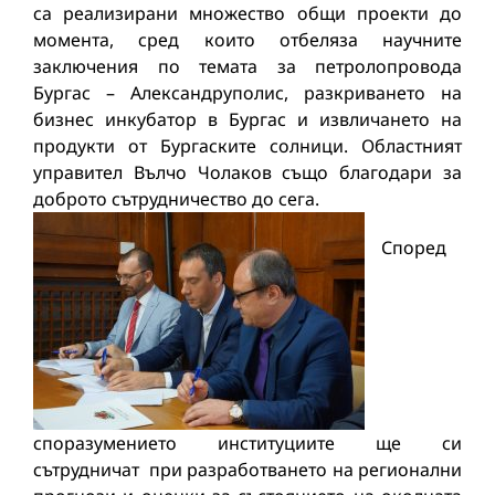
са реализирани множество общи проекти до
момента, сред които отбеляза научните
заключения по темата за петролопровода
Бургас – Александруполис, разкриването на
бизнес инкубатор в Бургас и извличането на
продукти от Бургаските солници. Областният
управител Вълчо Чолаков също благодари за
доброто сътрудничество до сега.
Според
споразумението институциите ще си
сътрудничат при разработването на регионални