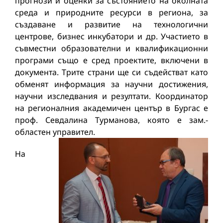
прогнози и оценки за състоянието на околната
среда и природните ресурси в региона, за
създаване и развитие на технологични
центрове, бизнес инкубатори и др. Участието в
съвместни образователни и квалификационни
програми също е сред проектите, включени в
документа. Трите страни ще си съдействат като
обменят информация за научни достижения,
научни изследвания и резултати. Координатор
на регионалния академичен център в Бургас е
проф. Севдалина Турманова, която е зам.-
областен управител.
На