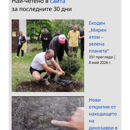
Най-четено в
сайта
за последните 30 дни
Екоден
„Мирен
атом –
зелена
планета“
331 прегледа
|
8 май 2026 г.
Нови
открития от
находището
на
динозаври в