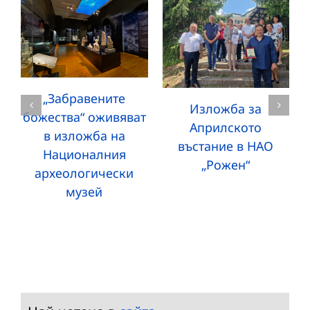
„Забравените
Изложба за
божества“ оживяват
Априлското
в изложба на
въстание в НАО
Националния
„Рожен“
археологически
музей