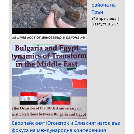
района на
Трън
315 прегледа
|
3 август 2026 г.
Европейският Югоизток и Близкият изток във
фокуса на международна конференция