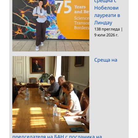
срещна с
Нобелови
лауреати в
Линдау
138 прегледа
|
9 юли 2026 г.
Среща на
председателя на БАН с посланика на