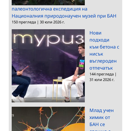
палеонтологична експедиция на
Националния природонаучен музей при БАН
150 прегледа
|
30 юли 2026 г.
Нови
подходи
към бетона с
нисък
въглероден
отпечатък
144 прегледа
|
31 юли 2026 г.
Млад учен
химик от
БАН се