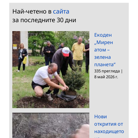
Най-четено в
сайта
за последните 30 дни
Екоден
„Мирен
атом –
зелена
планета“
335 прегледа
|
8 май 2026 г.
Нови
открития от
находището