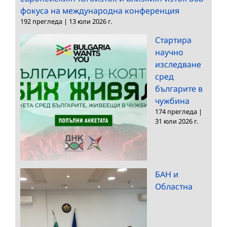
фокуса на международна конференция
192 прегледа
|
13 юли 2026 г.
Стартира
научно
изследване
сред
българите в
чужбина
174 прегледа
|
31 юли 2026 г.
БАН и
Областна