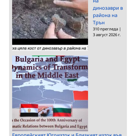
на
динозаври в
района на
Трън
310 прегледа
|
3 август 2026 г.
Европейският Югоизток и Близкият изток във