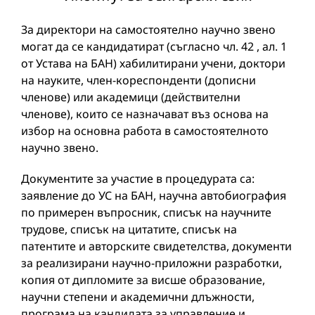
За директори на самостоятелно научно звено
могат да се кандидатират (съгласно чл. 42 , ал. 1
от Устава на БАН) хабилитирани учени, доктори
на науките, член-кореспонденти (дописни
членове) или академици (действителни
членове), които се назначават въз основа на
избор на основна работа в самостоятелното
научно звено.
Документите за участие в процедурата са:
заявление до УС на БАН, научна автобиография
по примерен въпросник, списък на научните
трудове, списък на цитатите, списък на
патентите и авторските свидетелства, документи
за реализирани научно-приложни разработки,
копия от дипломите за висше образование,
научни степени и академични длъжности,
програма на кандидата за управление и