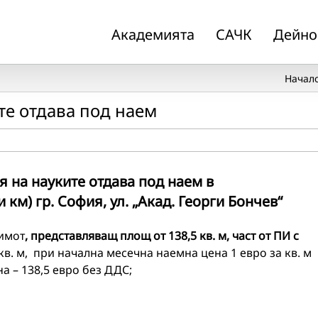
Академията
САЧК
Дейно
Начал
те отдава под наем
 на науките отдава под наем в
 км) гр. София, ул. „Акад. Георги Бончев“
имот
, представляващ площ от
138,5 кв. м, част от ПИ с
кв. м, при начална месечна наемна цена 1 евро за кв. м
 – 138,5 евро без ДДС;