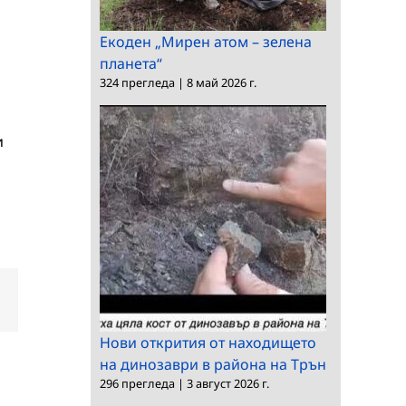
Екоден „Мирен атом – зелена
планета“
324 прегледа
|
8 май 2026 г.
и
dIn
Електронна
поща:
Нови открития от находището
на динозаври в района на Трън
296 прегледа
|
3 август 2026 г.