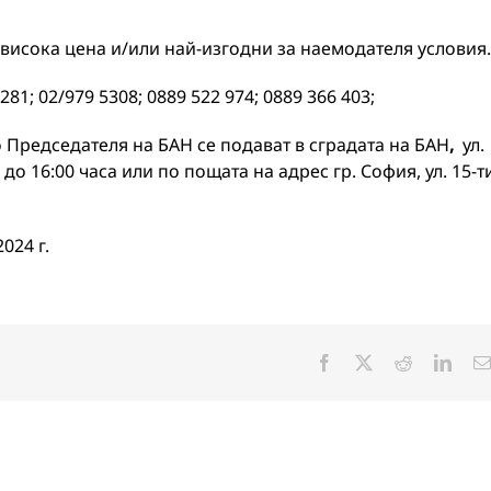
висока цена и/или най-изгодни за наемодателя условия.
281; 02/979 5308; 0889 522 974; 0889 366 403;
о Председателя на БАН се подават в сградата на БАН
,
ул.
до 16:00 часа или по пощата на адрес гр. София, ул. 15-т
024 г.
Facebook
X
Reddit
Linke