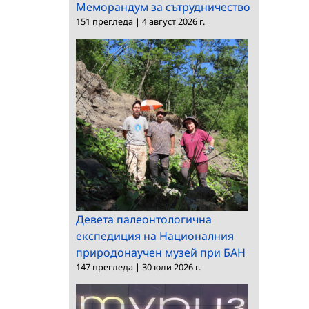
Меморандум за сътрудничество
151 прегледа
|
4 август 2026 г.
Девета палеонтологична
експедиция на Националния
природонаучен музей при БАН
147 прегледа
|
30 юли 2026 г.