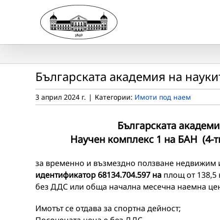
Skip
to
content
Българската академия на науки
3 април 2024 г.
|
Категории:
Имоти под наем
Българската академия
Научен комплекс 1 на БАН (4-ти
за временно и възмездно ползване недвижим 
идентификатор 68134.704.597 на
площ от 138,5 
без ДДС или обща начална месечна наемна цена
Имотът се отдава за спортна дейност;