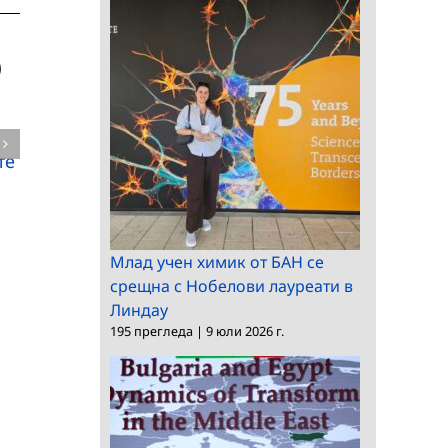
Българската
Българската
те
академия на науките
академия на науките
отдава под наем
отдава под наем
недвижим имот
Млад учен химик от БАН се
срещна с Нобелови лауреати в
Линдау
195 прегледа
|
9 юли 2026 г.