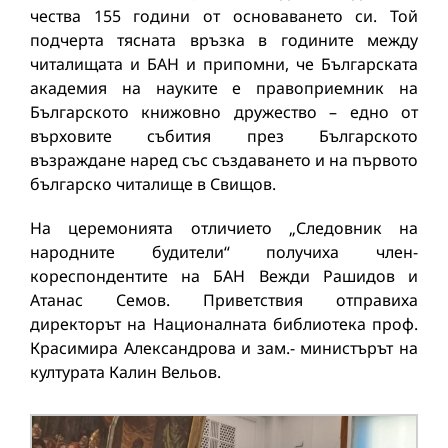
чества 155 години от основаването си. Той
подчерта тясната връзка в годините между
читалищата и БАН и припомни, че Българската
академия на науките е правоприемник на
Българското книжовно дружество – едно от
върховите събития през Българското
възраждане наред със създаването и на първото
българско читалище в Свищов.
На церемонията отличието „Следовник на
народните будители“ получиха член-
кореспондентите на БАН Вежди Рашидов и
Атанас Семов. Приветствия отправиха
директорът на Националната библиотека проф.
Красимира Александрова и зам.- министърът на
културата Калин Вельов.