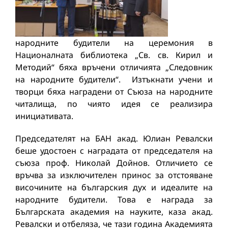
народните будители на церемония в
Националната библиотека „Св. св. Кирил и
Методий“ бяха връчени отличията „Следовник
на народните будители“. Изтъкнати учени и
творци бяха наградени от Съюза на народните
читалища, по чиято идея се реализира
инициативата.
Председателят на БАН акад. Юлиан Ревалски
беше удостоен с наградата от председателя на
съюза проф. Николай Дойнов. Отличието се
връчва за изключителен принос за отстояване
височините на българския дух и идеалите на
народните будители. Това е награда за
Българската академия на науките, каза акад.
Ревалски и отбеляза, че тази година Академията