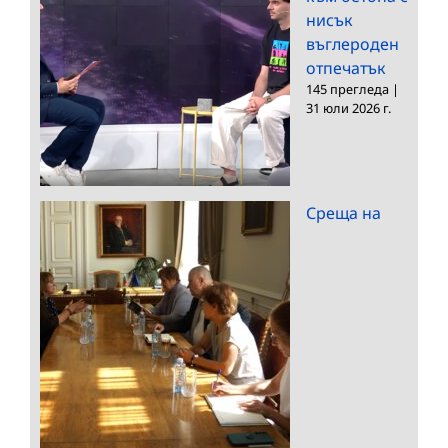
нисък
въглероден
отпечатък
145 прегледа
|
31 юли 2026 г.
Среща на