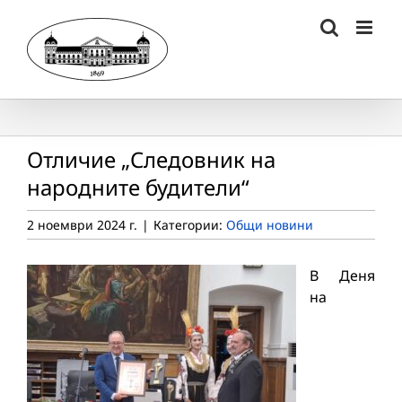
Skip
to
content
Отличие „Следовник на
народните будители“
2 ноември 2024 г.
|
Категории:
Общи новини
В Деня
на