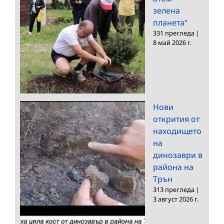
зелена
планета“
331 прегледа
|
8 май 2026 г.
Нови
открития от
находището
на
динозаври в
района на
Трън
313 прегледа
|
3 август 2026 г.