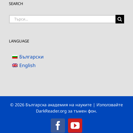
SEARCH
Търсене
на:
LANGUAGE
Български
English
© 2026 Българска академия на науките | Използвайте
DarkReader.org
за тъмен фон.
Facebook
YouTube