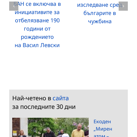
БАН се включва в
изследване сред
инициативите за
българите в
отбелязване 190
чужбина
години от
рождението
на Васил Левски
Най-четено в
сайта
за последните 30 дни
Екоден
„Мирен
атом –