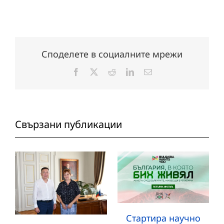
Споделете в социалните мрежи
Facebook
X
Reddit
LinkedIn
Електронна
поща:
Свързани публикации
Стартира научно