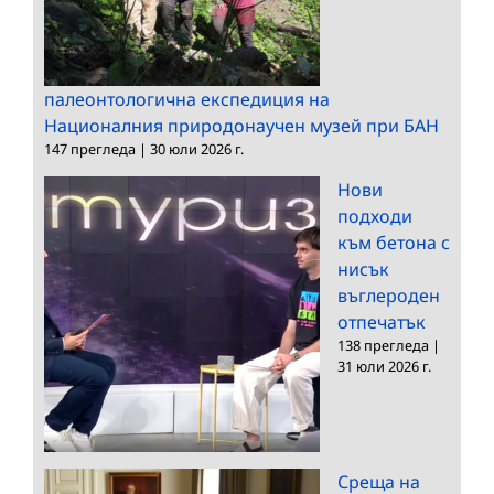
палеонтологична експедиция на
Националния природонаучен музей при БАН
147 прегледа
|
30 юли 2026 г.
Нови
подходи
към бетона с
нисък
въглероден
отпечатък
138 прегледа
|
31 юли 2026 г.
Среща на