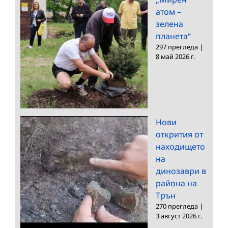
атом –
зелена
планета“
297 прегледа
|
8 май 2026 г.
Нови
открития от
находището
на
динозаври в
района на
Трън
270 прегледа
|
3 август 2026 г.