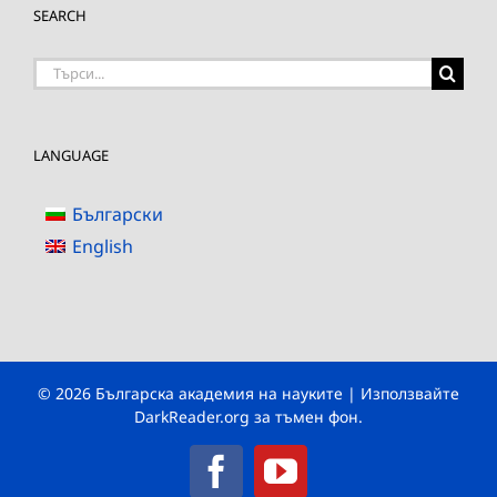
SEARCH
Търсене
на:
LANGUAGE
Български
English
© 2026 Българска академия на науките | Използвайте
DarkReader.org
за тъмен фон.
Facebook
YouTube