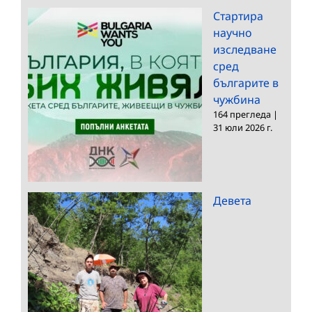
Стартира
научно
изследване
сред
българите в
чужбина
164 прегледа
|
31 юли 2026 г.
Девета