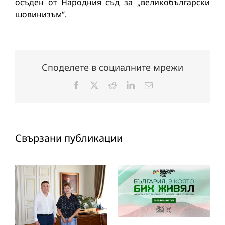
осъден от Народния съд за „великобългарски
шовинизъм“.
Споделете в социалните мрежи
Facebook
X
Reddit
LinkedIn
Електронна
поща:
Свързани публикации