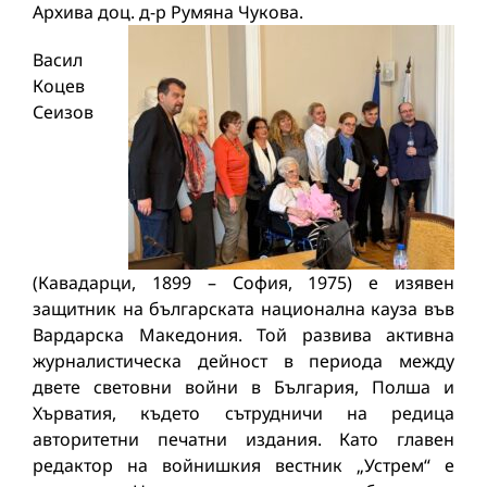
Архива доц. д-р Румяна Чукова.
Васил
Коцев
Сеизов
(Кавадарци, 1899 – София, 1975) е изявен
защитник на българската национална кауза във
Вардарска Македония. Той развива активна
журналистическа дейност в периода между
двете световни войни в България, Полша и
Хърватия, където сътрудничи на редица
авторитетни печатни издания. Като главен
редактор на войнишкия вестник „Устрем“ е