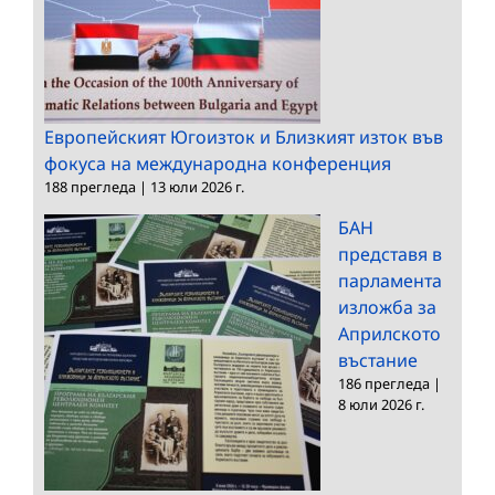
Европейският Югоизток и Близкият изток във
фокуса на международна конференция
188 прегледа
|
13 юли 2026 г.
БАН
представя в
парламента
изложба за
Априлското
въстание
186 прегледа
|
8 юли 2026 г.