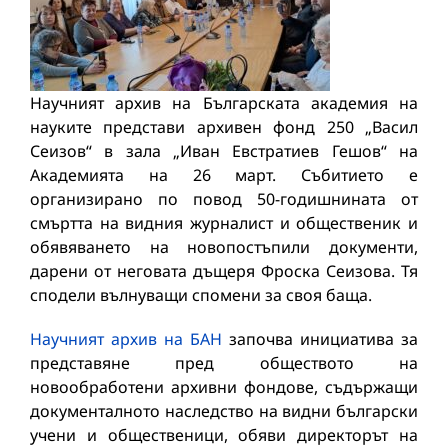
Научният архив на Българската академия на
науките представи архивен фонд 250 „Васил
Сеизов“ в зала „Иван Евстратиев Гешов“ на
Академията на 26 март. Събитието е
организирано по повод 50-годишнината от
смъртта на видния журналист и общественик и
обявяването на новопостъпили документи,
дарени от неговата дъщеря Фроска Сеизова. Тя
сподели вълнуващи спомени за своя баща.
Научният архив на БАН
започва инициатива за
представяне пред обществото на
новообработени архивни фондове, съдържащи
документалното наследство на видни български
учени и общественици, обяви директорът на