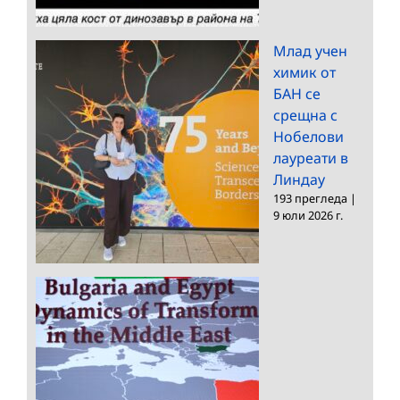
Млад учен
химик от
БАН се
срещна с
Нобелови
лауреати в
Линдау
193 прегледа
|
9 юли 2026 г.