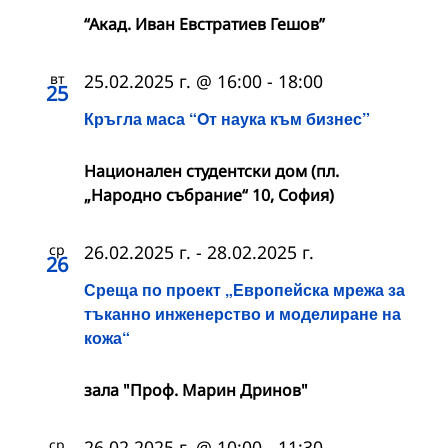
“Акад. Иван Евстратиев Гешов”
вт
25.02.2025 г. @ 16:00
-
18:00
25
Кръгла маса “Oт наука към бизнес”
Национален студентски дом (пл.
„Народно събрание“ 10, София)
ср
26.02.2025 г.
-
28.02.2025 г.
26
Среща по проект „Европейска мрежа за
тъканно инженерство и моделиране на
кожа“
зала "Проф. Марин Дринов"
ср
26.02.2025 г. @ 10:00
-
11:30