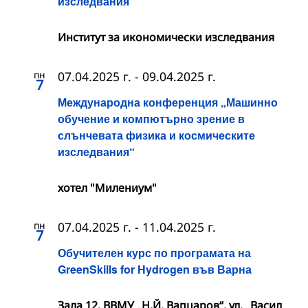
изследвания
Институт за икономически изследвания
пн
07.04.2025 г.
-
09.04.2025 г.
7
Международна конференция „Машинно
обучение и компютърно зрение в
слънчевата физика и космическите
изследвания“
хотел "Милениум"
пн
07.04.2025 г.
-
11.04.2025 г.
7
Обучителен курс по програмата на
GreenSkills for Hydrogen във Варна
Зала 12, ВВМУ „Н.Й. Вапцаров“, ул. „Васил