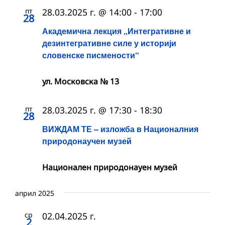
пт
28.03.2025 г. @ 14:00
-
17:00
28
Академична лекция „Интегративне и
дезинтегративне силе у историји
словенске писмености“
ул. Московска № 13
пт
28.03.2025 г. @ 17:30
-
18:30
28
ВИЖДАМ ТЕ – изложба в Националния
природонаучен музей
Национален природонауен музей
април 2025
ср
02.04.2025 г.
2