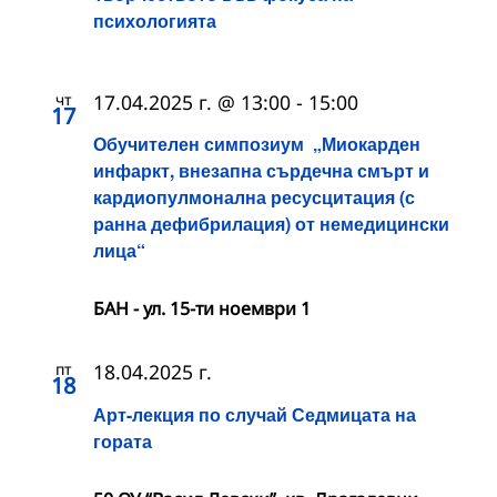
психологията
чт
17.04.2025 г. @ 13:00
-
15:00
17
Обучителен симпозиум „Миокарден
инфаркт, внезапна сърдечна смърт и
кардиопулмонална ресусцитация (с
ранна дефибрилация) от немедицински
лица“
БАН - ул. 15-ти ноември 1
пт
18.04.2025 г.
18
Арт-лекция по случай Седмицата на
гората