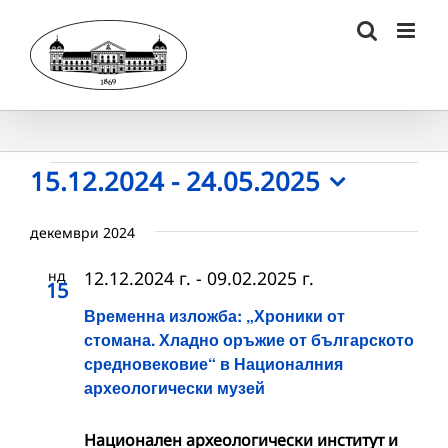
Skip
to
content
Събития
15.12.2024
 - 
24.05.2025
Select
date.
декември 2024
нд
12.12.2024 г.
-
09.02.2025 г.
15
Временна изложба: „Хроники от
стомана. Хладно оръжие от българското
средновековие“ в Националния
археологически музей
Национален археологически институт и