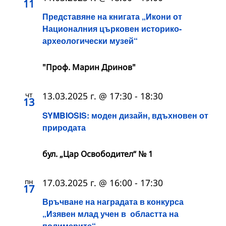
11
Представяне на книгата „Икони от
Националния църковен историко-
археологически музей“
"Проф. Марин Дринов"
чт
13.03.2025 г. @ 17:30
-
18:30
13
SYMBIOSIS: моден дизайн, вдъхновен от
природата
бул. „Цар Освободител“ № 1
пн
17.03.2025 г. @ 16:00
-
17:30
17
Връчване на наградата в конкурса
„Изявен млад учен в областта на
полимерите“