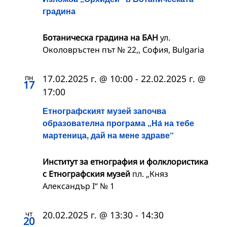
градина
Ботаническа градина на БАН
ул.
Околовръстен път № 22,, София, Bulgaria
пн
17.02.2025 г. @ 10:00
-
22.02.2025 г. @
17
17:00
Етнографският музей започва
образователна програма „На́ на тебе
мартеница, дай на мене здраве“
Институт за етнография и фолклористика
с Етнографския музей
пл. „Княз
Александър I“ № 1
чт
20.02.2025 г. @ 13:30
-
14:30
20