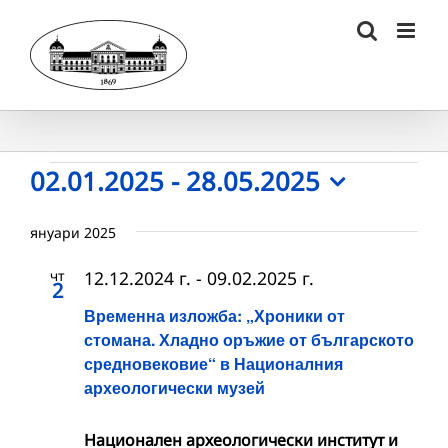
Skip
to
content
Събития
02.01.2025
 - 
28.05.2025
Select
date.
януари 2025
чт
12.12.2024 г.
-
09.02.2025 г.
2
Временна изложба: „Хроники от
стомана. Хладно оръжие от българското
средновековие“ в Националния
археологически музей
Национален археологически институт и