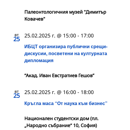
Палеонтологичния музей "Димитър
Ковачев"
вт
25.02.2025 г. @ 15:00
-
17:00
25
ИБЦТ организира публични срещи-
дискусии, посветени на културната
дипломация
“Акад. Иван Евстратиев Гешов”
вт
25.02.2025 г. @ 16:00
-
18:00
25
Кръгла маса “Oт наука към бизнес”
Национален студентски дом (пл.
„Народно събрание“ 10, София)