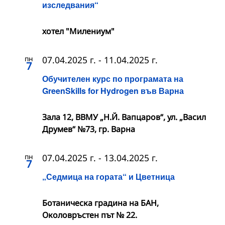
изследвания“
хотел "Милениум"
пн
07.04.2025 г.
-
11.04.2025 г.
7
Обучителен курс по програмата на
GreenSkills for Hydrogen във Варна
Зала 12, ВВМУ „Н.Й. Вапцаров“, ул. „Васил
Друмев“ №73, гр. Варна
пн
07.04.2025 г.
-
13.04.2025 г.
7
„Седмица на гората“ и Цветница
Ботаническа градина на БАН,
Околовръстен път № 22.