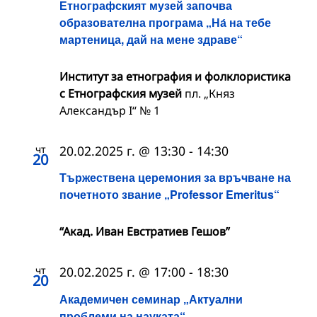
Етнографският музей започва
образователна програма „На́ на тебе
мартеница, дай на мене здраве“
Институт за етнография и фолклористика
с Етнографския музей
пл. „Княз
Александър I“ № 1
чт
20.02.2025 г. @ 13:30
-
14:30
20
Тържествена церемония за връчване на
почетното звание „Professor Emeritus“
“Акад. Иван Евстратиев Гешов”
чт
20.02.2025 г. @ 17:00
-
18:30
20
Академичен семинар „Актуални
проблеми на науката“.