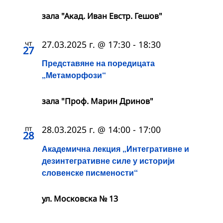
зала "Акад. Иван Евстр. Гешов"
чт
27.03.2025 г. @ 17:30
-
18:30
27
Представяне на поредицата
„Метаморфози“
зала "Проф. Марин Дринов"
пт
28.03.2025 г. @ 14:00
-
17:00
28
Академична лекция „Интегративне и
дезинтегративне силе у историји
словенске писмености“
ул. Московска № 13