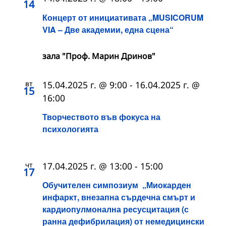
14
Концерт от инициативата „MUSICORUM
VIA – Две академии, една сцена“
зала "Проф. Марин Дринов"
вт
15.04.2025 г. @ 9:00
-
16.04.2025 г. @
15
16:00
Творчеството във фокуса на
психологията
чт
17.04.2025 г. @ 13:00
-
15:00
17
Обучителен симпозиум „Миокарден
инфаркт, внезапна сърдечна смърт и
кардиопулмонална ресусцитация (с
ранна дефибрилация) от немедицински